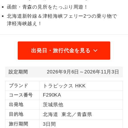
函館・青森の見所をたっぷり周遊！
1名様から出発可能な個人型プランで
1名様催行
す。
北海道新幹線＆津軽海峡フェリー2つの乗り物で
津軽海峡越え！
2名様から出発可能な個人型プランで
2名様催行
す。
おひとり様参
おひとり様限定でご参加いただけるコー
出発日・旅行代金を見る
加限定
スです。
1名様1室同代
1名様1室利用でも追加料金がかからない
金
2026年9月6日～2026年11月3日
設定期間
コースです。
ブランド
トラピックス HKK
ご夫婦限定でご参加いただけるコースで
ご夫婦限定
す。
F290KA
コース番号
女性限定でご参加いただけるコースで
出発地
茨城県他
女性限定
す。
目的地
北海道 東北／青森県
ご参加にあたり年齢に制限があるコース
旅行期間
3日間
年齢制限あり
です。