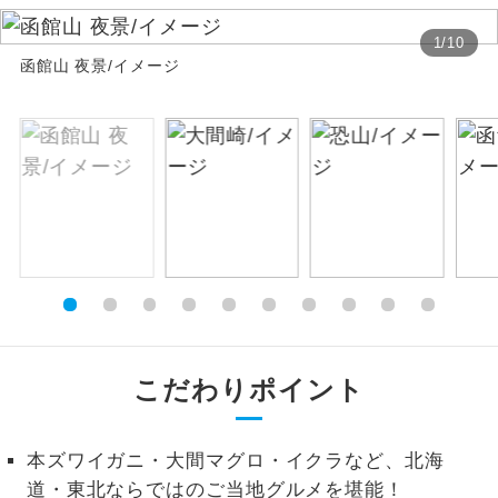
絶景
1
/
10
絶景スポットに立ち寄るコースです。
函館山 夜景/イメージ
温泉
温泉地にも宿泊するコースです。
ご宿泊ホテルに露天風呂が付いていま
露天風呂
す。
大浴場
ご宿泊ホテルに大浴場が付いています。
全てのお食事が付いていますので、お食
全食事付き
事の心配はいりません。（機内食を除
く）
こだわりポイント
お部屋にてゆっくりとお召し上がりいた
お部屋食
だけます。
トラベルイヤ
本ズワイガニ・大間マグロ・イクラなど、北海
周りの音を気にせず、ガイドさんの説明
ホン
をじっくり聞くことができます。
道・東北ならではのご当地グルメを堪能！