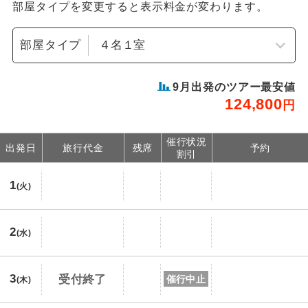
部屋タイプを変更すると表示料金が変わります。
部屋タイプ
9
月出発のツアー最安値
124,800
円
催行状況
出発日
旅行代金
残席
予約
割引
1
(火)
2
(水)
3
受付終了
催行中止
(木)