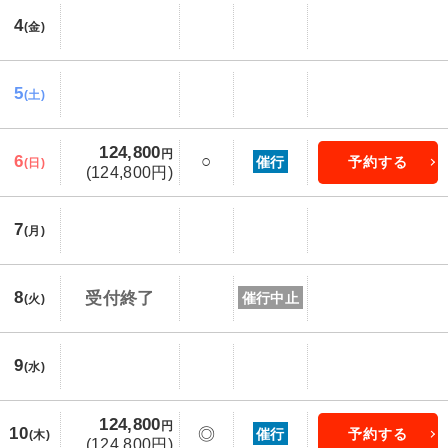
4
(金)
5
(土)
124,800
円
6
○
催行
予約する
(日)
(124,800円)
7
(月)
8
受付終了
催行中止
(火)
9
(水)
124,800
円
10
◎
催行
予約する
(木)
(124,800円)