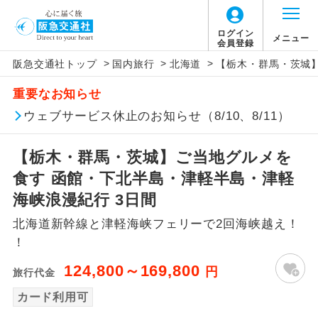
ログイン
メニュー
会員登録
>
>
>
阪急交通社トップ
国内旅行
北海道
【栃木・群馬・茨城】
アイコン
説明
重要なお知らせ
往路出発空港（駅）から復路到着空港
ウェブサービス休止のお知らせ（8/10、8/11）
添乗員同行
（駅）まで同行します。
【栃木・群馬・茨城】ご当地グルメを
現地添乗員同
現地到着空港（駅）から最終日出発空港
行
（駅）まで添乗員が同行します。
食す 函館・下北半島・津軽半島・津軽
海峡浪漫紀行 3日間
バスガイド乗
バスガイドが乗務し、車内での観光案内
務
北海道新幹線と津軽海峡フェリーで2回海峡越え！
があります。
！
新コース
初登場のコースです。
124,800～169,800
円
旅行代金
ユネスコに登録されている文化遺産や自
カード利用可
世界遺産
然遺産を訪ねるコースです。