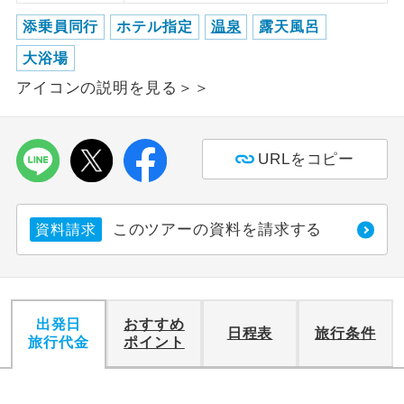
添乗員同行
ホテル指定
温泉
露天風呂
利用航空会社が指定なので、ご出発の計
航空会社指定
画にとても便利です。
大浴場
アイコンの説明を見る＞＞
ご紹介するホテルを指定したコースで
ホテル指定
す。
おひとり様バ
おひとり様でバス席を2席利⽤できま
URLをコピー
ス2席利用
す。
このツアーの資料を請求する
資料請求
出発日
おすすめ
日程表
旅行条件
旅行代金
ポイント