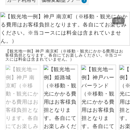
カード利用可
価格変動型ツアー
お支払いは、クレジットカード決済のみとな
絶景
絶景スポットに立ち寄るコースです。
ります。
1
/
6
お申し込みの最後にクレジットカード決済を
温泉
温泉地にも宿泊するコースです。
していただき、決済手続き完了をもちまし
て、ご旅行の契約が成立となります。
ご宿泊ホテルに露天風呂が付いていま
露天風呂
す。
【観光地一例】神戸 南京町（※移動・観光にかかる費用はお
ご予約方法について
客様負担となります。各自にてお楽しみください。※当コー
スには料金は含まれていません。）
大浴場
ご宿泊ホテルに大浴場が付いています。
ウェブ限定コースとなりますので、コールセ
ンター及びカウンターでのお申し込みはでき
全てのお食事が付いていますので、お食
ません。
全食事付き
事の心配はいりません。（機内食を除
く）
お部屋にてゆっくりとお召し上がりいた
お部屋食
だけます。
トラベルイヤ
周りの音を気にせず、ガイドさんの説明
ホン
をじっくり聞くことができます。