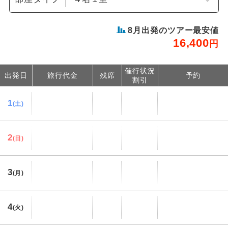
8
月出発のツアー最安値
16,400
円
催行状況
出発日
旅行代金
残席
予約
割引
1
(土)
2
(日)
3
(月)
4
(火)