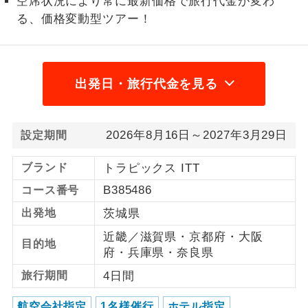
空席状況により常に最新価格で旅行代金が変わ
る、価格変動型ツアー！
利用航空会社が指定なので、ご出発の計
航空会社指定
画にとても便利です。
ご紹介するホテルを指定したコースで
ホテル指定
出発日・旅行代金を見る
す。
おひとり様バ
おひとり様でバス席を2席利⽤できま
ス2席利用
す。
2026年8月16日～2027年3月29日
設定期間
ブランド
トラピックス ITT
B385486
コース番号
出発地
茨城県
近畿／滋賀県・京都府・大阪
目的地
府・兵庫県・奈良県
旅行期間
4日間
航空会社指定
1名様催行
ホテル指定