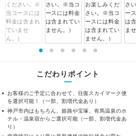
1名様から出発可能な個人型プランで
1名様催行
す。
2名様から出発可能な個人型プランで
2名様催行
す。
おひとり様参
おひとり様限定でご参加いただけるコー
加限定
スです。
1名様1室同代
1名様1室利用でも追加料金がかからない
こだわりポイント
金
コースです。
ご夫婦限定でご参加いただけるコースで
お客様のご予定に合わせて、往復スカイマーク便
ご夫婦限定
す。
を選択可能！（一部、割増代金あり）
女性限定でご参加いただけるコースで
神戸市内はもちろん、姫路や宝塚、有馬温泉のホ
女性限定
す。
テル・温泉宿からご選択可能（一部、割増代金あ
り）
ご参加にあたり年齢に制限があるコース
年齢制限あり
です。