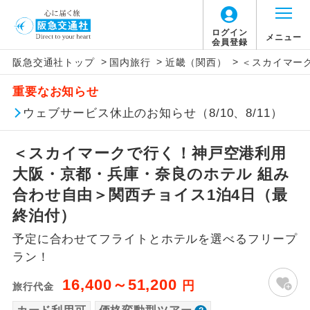
「価格変動型ツアー」に関するご案内
ログイン
メニュー
会員登録
>
>
>
阪急交通社トップ
国内旅行
近畿（関西）
＜スカイマー
アイコン
説明
重要なお知らせ
価格変動型ツアーとは
往路出発空港（駅）から復路到着空港
ウェブサービス休止のお知らせ（8/10、8/11）
添乗員同行
（駅）まで同行します。
航空会社が設定する「個人包括旅行運
＜スカイマークで行く！神戸空港利用
現地添乗員同
賃」を利用したツアーです。
現地到着空港（駅）から最終日出発空港
行
（駅）まで添乗員が同行します。
大阪・京都・兵庫・奈良のホテル 組み
お申し込み時期・ご利用便の空席状況に
合わせ自由＞関西チョイス1泊4日（最
よって料金が変動いたします。
バスガイド乗
バスガイドが乗務し、車内での観光案内
終泊付）
務
があります。
予定に合わせてフライトとホテルを選べるフリープ
以下の注意事項をあらかじめご了承いただき
新コース
初登場のコースです。
ラン！
ますようお願いいたします。
16,400～51,200
円
旅行代金
ユネスコに登録されている文化遺産や自
世界遺産
お支払いについて
然遺産を訪ねるコースです。