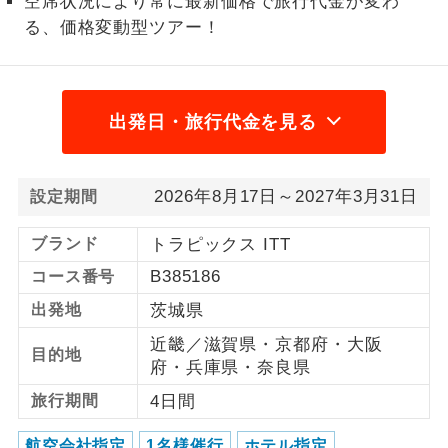
空席状況により常に最新価格で旅行代金が変わ
る、価格変動型ツアー！
利用航空会社が指定なので、ご出発の計
航空会社指定
画にとても便利です。
ご紹介するホテルを指定したコースで
ホテル指定
出発日・旅行代金を見る
す。
おひとり様バ
おひとり様でバス席を2席利⽤できま
ス2席利用
す。
2026年8月17日～2027年3月31日
設定期間
ブランド
トラピックス ITT
B385186
コース番号
出発地
茨城県
近畿／滋賀県・京都府・大阪
目的地
府・兵庫県・奈良県
旅行期間
4日間
航空会社指定
1名様催行
ホテル指定