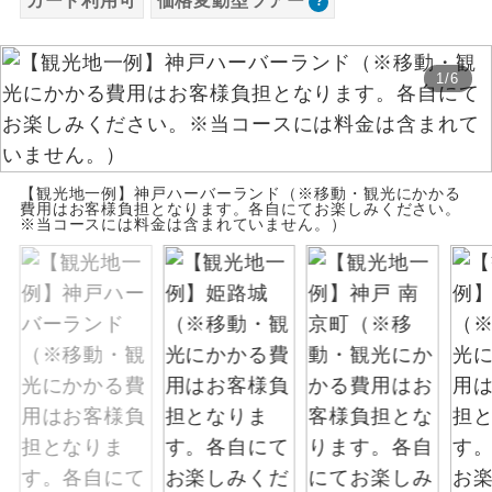
カード利用可
価格変動型ツアー
お支払いは、クレジットカード決済のみとな
絶景
絶景スポットに立ち寄るコースです。
ります。
1
/
6
お申し込みの最後にクレジットカード決済を
温泉
温泉地にも宿泊するコースです。
していただき、決済手続き完了をもちまし
て、ご旅行の契約が成立となります。
ご宿泊ホテルに露天風呂が付いていま
露天風呂
す。
【観光地一例】神戸ハーバーランド（※移動・観光にかかる
ご予約方法について
費用はお客様負担となります。各自にてお楽しみください。
※当コースには料金は含まれていません。）
大浴場
ご宿泊ホテルに大浴場が付いています。
ウェブ限定コースとなりますので、コールセ
ンター及びカウンターでのお申し込みはでき
全てのお食事が付いていますので、お食
ません。
全食事付き
事の心配はいりません。（機内食を除
く）
お部屋にてゆっくりとお召し上がりいた
お部屋食
だけます。
トラベルイヤ
周りの音を気にせず、ガイドさんの説明
ホン
をじっくり聞くことができます。