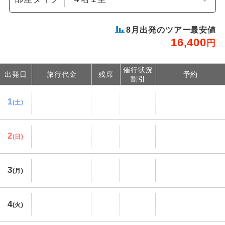
8
月出発のツアー最安値
16,400
円
催行状況
出発日
旅行代金
残席
予約
割引
1
(土)
2
(日)
3
(月)
4
(火)