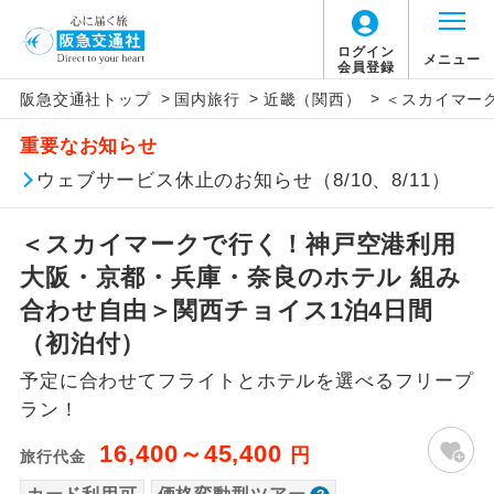
「価格変動型ツアー」に関するご案内
ログイン
メニュー
会員登録
>
>
>
阪急交通社トップ
国内旅行
近畿（関西）
＜スカイマー
アイコン
説明
重要なお知らせ
価格変動型ツアーとは
往路出発空港（駅）から復路到着空港
ウェブサービス休止のお知らせ（8/10、8/11）
添乗員同行
（駅）まで同行します。
航空会社が設定する「個人包括旅行運
＜スカイマークで行く！神戸空港利用
現地添乗員同
賃」を利用したツアーです。
現地到着空港（駅）から最終日出発空港
行
（駅）まで添乗員が同行します。
大阪・京都・兵庫・奈良のホテル 組み
お申し込み時期・ご利用便の空席状況に
合わせ自由＞関西チョイス1泊4日間
よって料金が変動いたします。
バスガイド乗
バスガイドが乗務し、車内での観光案内
（初泊付）
務
があります。
予定に合わせてフライトとホテルを選べるフリープ
以下の注意事項をあらかじめご了承いただき
新コース
初登場のコースです。
ラン！
ますようお願いいたします。
16,400～45,400
円
旅行代金
ユネスコに登録されている文化遺産や自
世界遺産
お支払いについて
然遺産を訪ねるコースです。