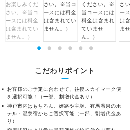
1名様から出発可能な個人型プランで
1名様催行
す。
2名様から出発可能な個人型プランで
2名様催行
す。
おひとり様参
おひとり様限定でご参加いただけるコー
加限定
スです。
1名様1室同代
1名様1室利用でも追加料金がかからない
こだわりポイント
金
コースです。
ご夫婦限定でご参加いただけるコースで
お客様のご予定に合わせて、往復スカイマーク便
ご夫婦限定
す。
を選択可能！（一部、割増代金あり）
女性限定でご参加いただけるコースで
神戸市内はもちろん、姫路や宝塚、有馬温泉のホ
女性限定
す。
テル・温泉宿からご選択可能（一部、割増代金あ
り）
ご参加にあたり年齢に制限があるコース
年齢制限あり
です。