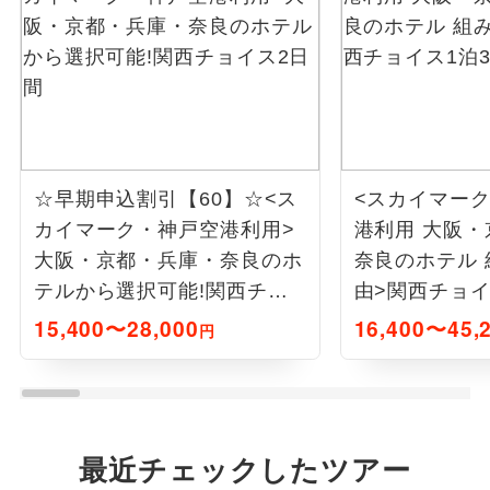
☆早期申込割引【60】☆<ス
<スカイマーク
カイマーク・神戸空港利用>
港利用 大阪
大阪・京都・兵庫・奈良のホ
奈良のホテル
テルから選択可能!関西チョ
由>関西チョイ
イス2日間
泊付)
15,400〜28,000
16,400〜45,
円
最近チェックしたツアー