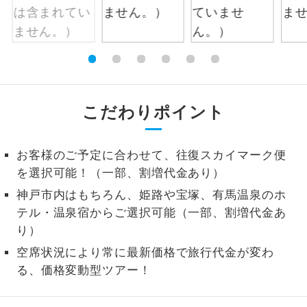
1名様から出発可能な個人型プランで
1名様催行
す。
2名様から出発可能な個人型プランで
2名様催行
す。
こだわりポイント
おひとり様参
おひとり様限定でご参加いただけるコー
加限定
スです。
お客様のご予定に合わせて、往復スカイマーク便
1名様1室同代
1名様1室利用でも追加料金がかからない
金
を選択可能！（一部、割増代金あり）
コースです。
神戸市内はもちろん、姫路や宝塚、有馬温泉のホ
ご夫婦限定でご参加いただけるコースで
ご夫婦限定
テル・温泉宿からご選択可能（一部、割増代金あ
す。
り）
女性限定でご参加いただけるコースで
空席状況により常に最新価格で旅行代金が変わ
女性限定
す。
る、価格変動型ツアー！
ご参加にあたり年齢に制限があるコース
年齢制限あり
です。