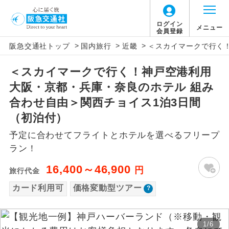
「価格変動型ツアー」に関するご案内
ログイン
メニュー
会員登録
>
>
>
阪急交通社トップ
国内旅行
近畿
＜スカイマークで行く！
アイコン
説明
＜スカイマークで行く！神戸空港利用
価格変動型ツアーとは
往路出発空港（駅）から復路到着空港
添乗員同行
大阪・京都・兵庫・奈良のホテル 組み
（駅）まで同行します。
航空会社が設定する「個人包括旅行運
合わせ自由＞関西チョイス1泊3日間
現地添乗員同
賃」を利用したツアーです。
現地到着空港（駅）から最終日出発空港
（初泊付）
行
（駅）まで添乗員が同行します。
お申し込み時期・ご利用便の空席状況に
予定に合わせてフライトとホテルを選べるフリープ
よって料金が変動いたします。
ラン！
バスガイド乗
バスガイドが乗務し、車内での観光案内
務
があります。
16,400～46,900
円
旅行代金
以下の注意事項をあらかじめご了承いただき
新コース
カード利用可
価格変動型ツアー
初登場のコースです。
ますようお願いいたします。
ユネスコに登録されている文化遺産や自
世界遺産
お支払いについて
然遺産を訪ねるコースです。
1
/
6