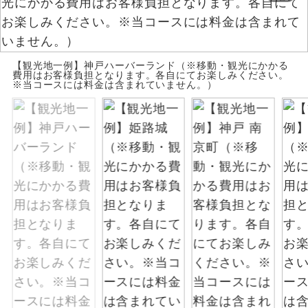
お支払いは、クレジットカード決済のみとな
絶景
絶景スポットに立ち寄るコースです。
ります。
お申し込みの最後にクレジットカード決済を
温泉
【観光地一例】神戸ハーバーランド（※移動・観光にかかる
温泉地にも宿泊するコースです。
していただき、決済手続き完了をもちまし
費用はお客様負担となります。各自にてお楽しみください。
※当コースには料金は含まれていません。）
て、ご旅行の契約が成立となります。
ご宿泊ホテルに露天風呂が付いていま
露天風呂
す。
ご予約方法について
大浴場
ご宿泊ホテルに大浴場が付いています。
ウェブ限定コースとなりますので、コールセ
ンター及びカウンターでのお申し込みはでき
全てのお食事が付いていますので、お食
ません。
全食事付き
事の心配はいりません。（機内食を除
く）
お部屋にてゆっくりとお召し上がりいた
お部屋食
だけます。
トラベルイヤ
周りの音を気にせず、ガイドさんの説明
ホン
をじっくり聞くことができます。