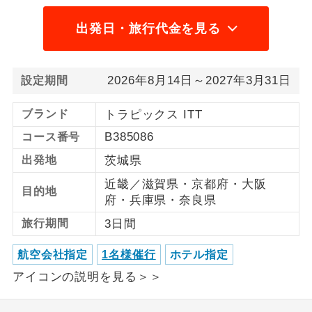
出発日・旅行代金を見る
利用航空会社が指定なので、ご出発の計
航空会社指定
画にとても便利です。
ご紹介するホテルを指定したコースで
ホテル指定
2026年8月14日～2027年3月31日
設定期間
す。
ブランド
トラピックス ITT
おひとり様バ
おひとり様でバス席を2席利⽤できま
ス2席利用
す。
B385086
コース番号
出発地
茨城県
近畿／滋賀県・京都府・大阪
目的地
府・兵庫県・奈良県
旅行期間
3日間
航空会社指定
1名様催行
ホテル指定
アイコンの説明を見る＞＞