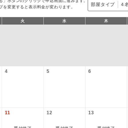
る」ボタンのクリックで申込画面に進みます。
部屋タイプ
プを変更すると表示料金が変わります。
火
水
木
型ツアー」に関するご案内
4
5
6
コン
説明
往路出発空港（駅）から復路到着空港（駅）ま
同行
す。
アーとは
現地到着空港（駅）から最終日出発空港（駅）
設定する「個人包括旅行運賃」を利用したツアーです。
員同行
同行します。
11
12
13
時期・ご利用便の空席状況によって料金が変動いたします。
バスガイドが乗務し、車内での観光案内があり
ド乗務