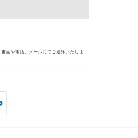
くり聞くこと
。
、書面や電話、メールにてご連絡いたしま
です。
ても便利で