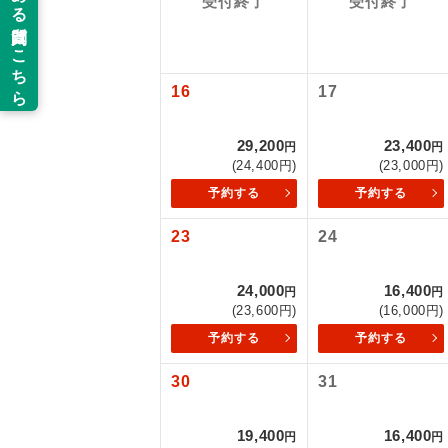
受付終了
受付終了
以下の注意事
新コ
お支払いにつ
お支払いは、
16
17
世界
お申し込みの
ご旅行の契約
29,200
23,400
円
円
絶
(24,400円)
(23,000円)
ご予約方法に
予約する
予約する
温
ウェブ限定コ
23
24
せん。
露天
大浴
24,000
16,400
円
円
(23,600円)
(16,000円)
予約する
予約する
全食事
30
31
お部
19,400
16,400
円
円