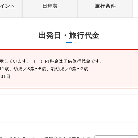
イント
日程表
旅行条件
出発日・旅行代金
表示しています。
（ ）内料金は子供旅行代金です。
11歳、幼児／3歳〜5歳、乳幼児／0歳〜2歳
月31日