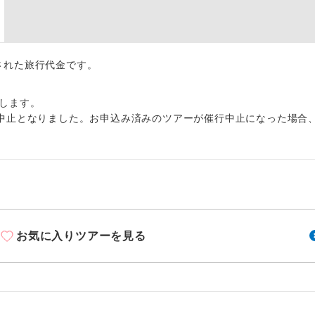
周りの音を気にせず、ガイドさんの説明をじっ
イヤホン
ができます。
1名様から出発可能な個人型プランです。
催行
出された旅行代金です。
2名様から出発可能な個人型プランです。
催行
します。
おひとり様限定でご参加いただけるコースです
参加限定
中止となりました。お申込み済みのツアーが催行中止になった場合
1名様1室利用でも追加料金がかからないコース
室同代金
ご夫婦限定でご参加いただけるコースです。
限定
女性限定でご参加いただけるコースです。
限定
お気に入りツアーを見る
ご参加にあたり年齢に制限があるコースです。
限あり
利用航空会社が指定なので、ご出発の計画にと
社指定
す。