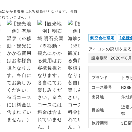
光にかかる費用はお客様負担となります。各自
【観光地一例】姫路城（※
まれていません。）
ください。※当コースには
航空会社指定
1名様
アイコンの説明を見る
2026年8
設定期間
ブランド
トラピ
コース番号
B385
出発地
茨城
近畿
目的地
県
旅行期間
3日