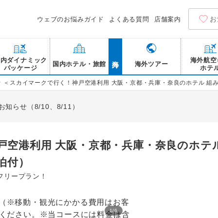
お
ウェブのお悩みガイド
よくある質問
店舗案内
海外
国内ダイナミック
海外航空
国内ホテル・旅館
海外ツアー
パッケージ
ホテ
>
＜スカイマークで行く！神戸空港利用 大阪・京都・兵庫・奈良のホテル 組
らせ（8/10、8/11）
戸空港利用 大阪・京都・兵庫・奈良のホテ
泊付）
フリープラン！
1
/
6