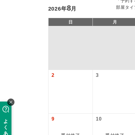
「予約す
8
部屋タイ
2026
年
月
日
月
「価格変動
2
3
アイ
添乗員
価格変動型ツ
航空会社が
現地添乗
9
10
お申し込み
バスガイ