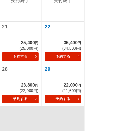
受付終了
受付終了
を訪ねるコー
21
22
もちまして、
25,400
35,400
円
円
(25,000円)
(34,500円)
予約する
予約する
込みはできま
28
29
23,800
22,000
円
円
(22,900円)
(21,600円)
配はいりませ
予約する
予約する
す。