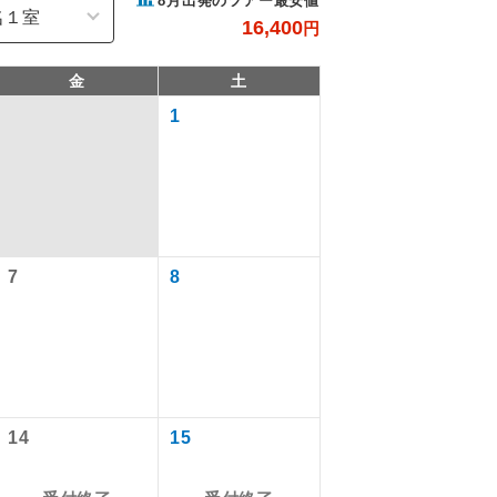
8
月出発のツアー最安値
16,400
円
金
土
1
7
8
で同行しま
まで添乗員が
14
15
ます。