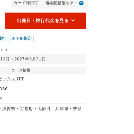
カード利用可
価格変動型ツアー
移動・観光にかかる費用はお客様負担となります。各自にてお楽しみ
【
料金は含まれていません。）
し
出発日・旅行代金を見る
催行
ホテル指定
＞＞
月16日～2027年3月31日
コース情報
ックス ITT
086
県
／滋賀県・京都府・大阪府・兵庫県・奈良
間