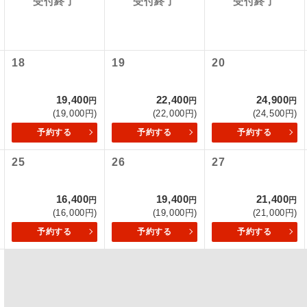
受付終了
受付終了
受付終了
項をあらかじめご了承いただきますようお願いいたします。
初登場のコースです。
ース
いて
ユネスコに登録されている文化遺産や自然遺産
クレジットカード決済のみとなります。
18
19
20
遺産
スです。
最後にクレジットカード決済をしていただき、決済手続き完了を
が成立となります。
19,400
22,400
24,900
円
円
円
絶景スポットに立ち寄るコースです。
景
(19,000円)
(22,000円)
(24,500円)
ついて
予約する
予約する
予約する
温泉地にも宿泊するコースです。
泉
ースとなりますので、コールセンター及びカウンターでのお申し
25
26
27
ご宿泊ホテルに露天風呂が付いています。
風呂
ご宿泊ホテルに大浴場が付いています。
場
16,400
19,400
21,400
円
円
円
(16,000円)
(19,000円)
(21,000円)
全てのお食事が付いていますので、お食事の心
予約する
予約する
予約する
付き
ん。（機内食を除く）
お部屋にてゆっくりとお召し上がりいただけま
屋食