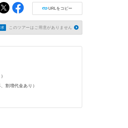
URLをコピー
このツアーはご用意がありません
請求
り）
部、割増代金あり）