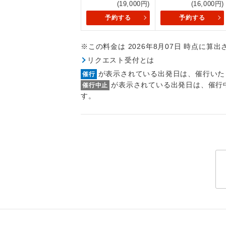
(19,000円)
(16,000円)
トラベル
予約する
予約する
1名様
※この料金は 2026年8月07日 時点に算
2名様
リクエスト受付とは
が表示されている出発日は、催行いた
催行
おひとり様
が表示されている出発日は、催行
催行中止
す。
1名様1
ご夫婦
女性
年齢制
航空会