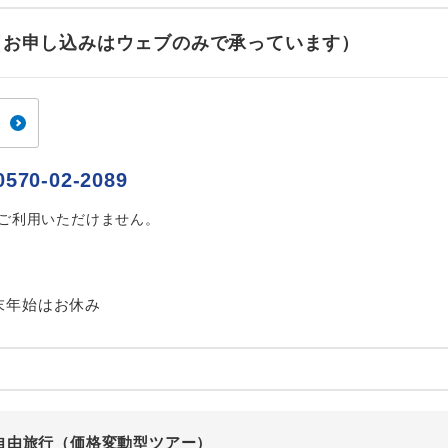
ご紹介するホテルを指定したコースです。
指定
せ（お申し込みはウェブのみで承っています）
おひとり様でバス席を2席利⽤できます。
ス2席利用
0570-02-2089
はご利用いただけません。
末年始はお休み
自由旅行（価格変動型ツアー）