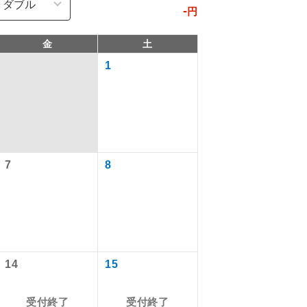
-
円
金
土
1
7
8
で同行しま
まで添乗員が
14
15
ます。
受付終了
受付終了