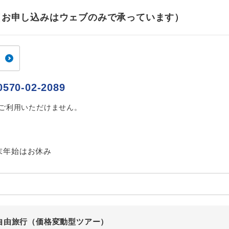
ご紹介するホテルを指定したコースです。
指定
せ（お申し込みはウェブのみで承っています）
おひとり様でバス席を2席利⽤できます。
ス2席利用
0570-02-2089
はご利用いただけません。
末年始はお休み
自由旅行（価格変動型ツアー）