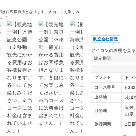
用はお客様負担となります。各自にてお楽しみ
【観光地一例】神戸メリケ
ん。）
にてお楽しみください。※
航空会社指定
アイコンの説明を見る
設定期間
ブランド
トラピ
コース番号
B383
出発地
茨城
近畿
目的地
山
旅行期間
2日