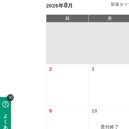
8
部屋タイ
2026
年
月
日
月
「価格変動
2
3
アイ
添乗員
価格変動型ツ
航空会社が
現地添乗
9
10
お申し込み
バスガイ
受付終了