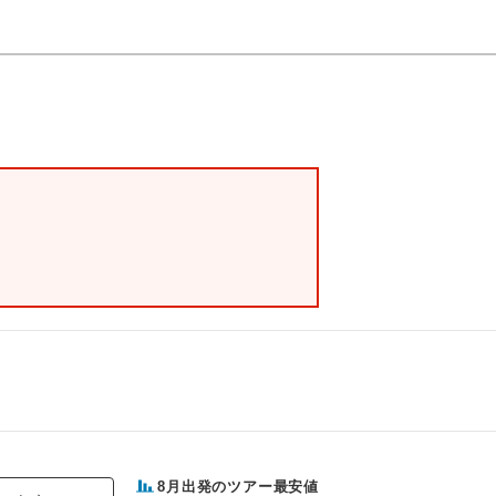
8
月出発のツアー最安値