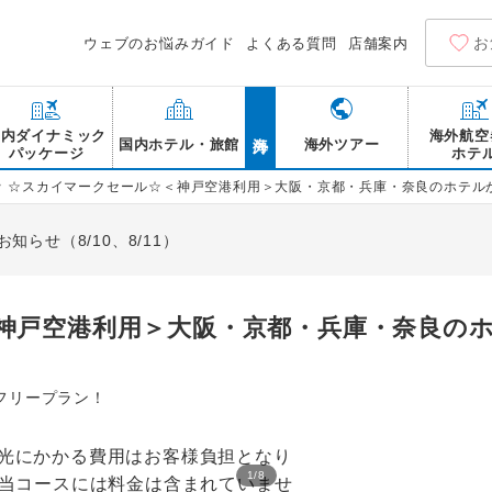
お
ウェブのお悩みガイド
よくある質問
店舗案内
海外
国内ダイナミック
海外航空
国内ホテル・旅館
海外ツアー
パッケージ
ホテ
>
☆スカイマークセール☆＜神戸空港利用＞大阪・京都・兵庫・奈良のホテル
らせ（8/10、8/11）
神戸空港利用＞大阪・京都・兵庫・奈良の
フリープラン！
1
/
8