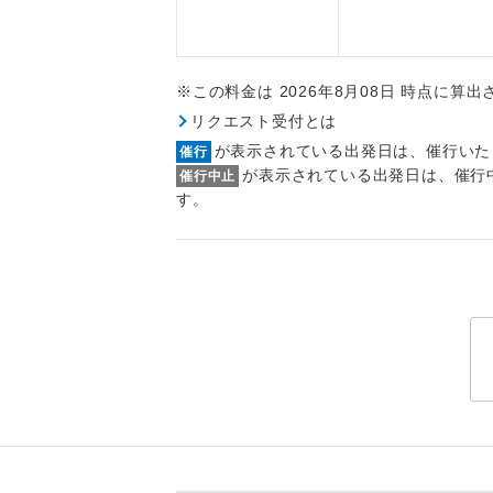
トラベル
1名様
※この料金は 2026年8月08日 時点に算
リクエスト受付とは
2名様
が表示されている出発日は、催行いた
催行
が表示されている出発日は、催行
催行中止
おひとり様
す。
1名様1
ご夫婦
女性
年齢制
航空会