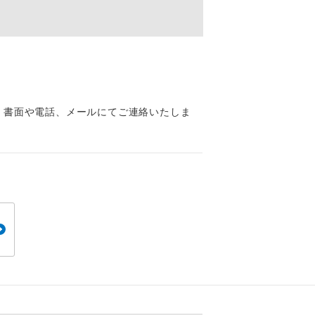
くり聞くこと
、書面や電話、メールにてご連絡いたしま
。
です。
ても便利で