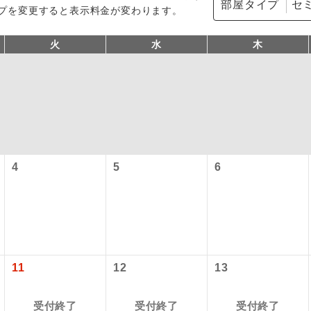
部屋タイプ
プを変更すると表示料金が変わります。
火
水
木
型ツアー」に関するご案内
4
5
6
コン
説明
往路出発空港（駅）から復路到着空港（駅）ま
同行
す。
アーとは
現地到着空港（駅）から最終日出発空港（駅）
設定する「個人包括旅行運賃」を利用したツアーです。
員同行
11
12
13
同行します。
時期・ご利用便の空席状況によって料金が変動いたします。
バスガイドが乗務し、車内での観光案内があり
ド乗務
受付終了
受付終了
受付終了