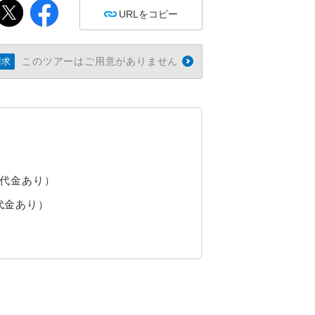
URLをコピー
このツアーはご用意がありません
請求
増代金あり）
代金あり）