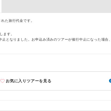
周りの音を気にせず、ガイドさんの説明をじっ
イヤホン
ができます。
1名様から出発可能な個人型プランです。
催行
出された旅行代金です。
2名様から出発可能な個人型プランです。
催行
します。
中止となりました。お申込み済みのツアーが催行中止になった場合
おひとり様限定でご参加いただけるコースです
参加限定
1名様1室利用でも追加料金がかからないコース
室同代金
ご夫婦限定でご参加いただけるコースです。
限定
女性限定でご参加いただけるコースです。
限定
お気に入りツアーを見る
ご参加にあたり年齢に制限があるコースです。
限あり
利用航空会社が指定なので、ご出発の計画にと
社指定
す。