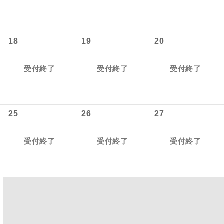
項をあらかじめご了承いただきますようお願いいたします。
初登場のコースです。
ース
いて
ユネスコに登録されている文化遺産や自然遺産
18
19
20
クレジットカード決済のみとなります。
遺産
スです。
最後にクレジットカード決済をしていただき、決済手続き完了を
が成立となります。
受付終了
受付終了
受付終了
絶景スポットに立ち寄るコースです。
景
ついて
温泉地にも宿泊するコースです。
泉
ースとなりますので、コールセンター及びカウンターでのお申し
25
26
27
ご宿泊ホテルに露天風呂が付いています。
風呂
受付終了
受付終了
受付終了
ご宿泊ホテルに大浴場が付いています。
場
全てのお食事が付いていますので、お食事の心
付き
ん。（機内食を除く）
お部屋にてゆっくりとお召し上がりいただけま
屋食