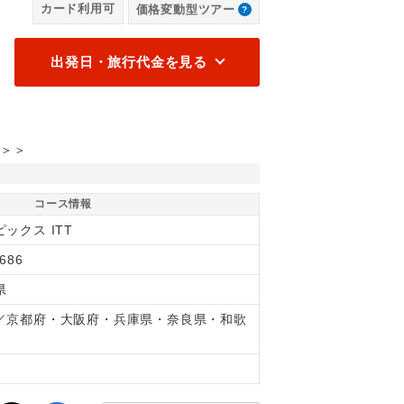
カード利用可
価格変動型ツアー
ンパーク（※移動・観光にかかる費用はお客様負担となります。各自
【
当コースには料金は含まれていません。）
し
出発日・旅行代金を見る
＞＞
コース情報
ックス ITT
686
県
／京都府・大阪府・兵庫県・奈良県・和歌
県
間