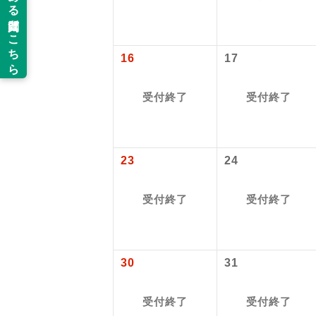
以下の注意事
新コ
お支払いにつ
16
17
お支払いは、
世界
お申し込みの
ご旅行の契約
受付終了
受付終了
絶
ご予約方法に
温
ウェブ限定コ
23
24
せん。
露天
受付終了
受付終了
大浴
全食事
30
31
お部
受付終了
受付終了