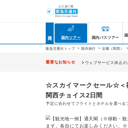
国内
国内ツアー
国内バスツアー
>
>
阪急交通社トップ
国内旅行
近畿（関西）
重要なお知らせ
ウェブサービス休止のお知
☆スカイマークセール☆＜
関西チョイス2日間
予定に合わせてフライトとホテルを選べる