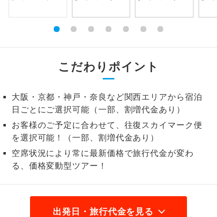
1名様から出発可能な個人型プランで
1名様催行
す。
2名様から出発可能な個人型プランで
2名様催行
す。
こだわりポイント
おひとり様参
おひとり様限定でご参加いただけるコー
加限定
スです。
大阪・京都・神戸・奈良など関西エリアから宿泊
日ごとにご選択可能（一部、割増代金あり）
1名様1室同代
1名様1室利用でも追加料金がかからない
金
コースです。
お客様のご予定に合わせて、往復スカイマーク便
を選択可能！（一部、割増代金あり）
ご夫婦限定でご参加いただけるコースで
ご夫婦限定
空席状況により常に最新価格で旅行代金が変わ
す。
る、価格変動型ツアー！
女性限定でご参加いただけるコースで
女性限定
す。
ご参加にあたり年齢に制限があるコース
年齢制限あり
出発日・旅行代金を見る
です。