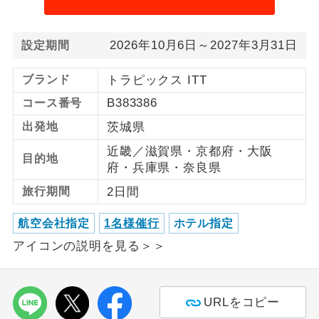
利用航空会社が指定なので、ご出発の計
航空会社指定
2026年10月6日～2027年3月31日
画にとても便利です。
設定期間
ご紹介するホテルを指定したコースで
ブランド
トラピックス ITT
ホテル指定
す。
B383386
コース番号
おひとり様バ
おひとり様でバス席を2席利⽤できま
出発地
茨城県
ス2席利用
す。
近畿／滋賀県・京都府・大阪
目的地
府・兵庫県・奈良県
旅行期間
2日間
航空会社指定
1名様催行
ホテル指定
アイコンの説明を見る＞＞
URLをコピー