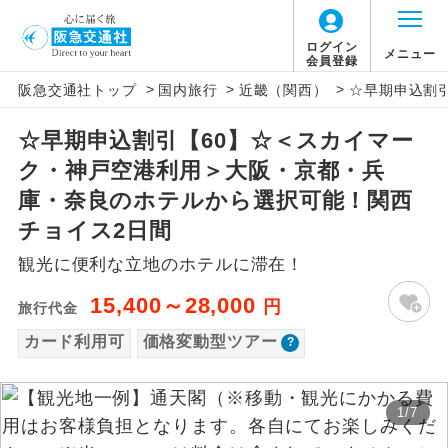
「価格変動型ツアー」に関するご案内
ログイン
メニュー
会員登録
>
>
>
阪急交通社トップ
国内旅行
近畿（関西）
☆早期申込割
アイコン
説明
☆早期申込割引【60】☆＜スカイマー
価格変動型ツアーとは
往路出発空港（駅）から復路到着空港
添乗員同行
ク・神戸空港利用＞大阪・京都・兵
（駅）まで同行します。
航空会社が設定する「個人包括旅行運
庫・奈良のホテルから選択可能！関西
現地添乗員同
賃」を利用したツアーです。
現地到着空港（駅）から最終日出発空港
チョイス2日間
行
（駅）まで添乗員が同行します。
お申し込み時期・ご利用便の空席状況に
観光に便利な立地のホテルに滞在！
よって料金が変動いたします。
バスガイド乗
バスガイドが乗務し、車内での観光案内
15,400～28,000
円
旅行代金
務
があります。
カード利用可
価格変動型ツアー
以下の注意事項をあらかじめご了承いただき
新コース
初登場のコースです。
ますようお願いいたします。
1
/
7
ユネスコに登録されている文化遺産や自
世界遺産
お支払いについて
然遺産を訪ねるコースです。