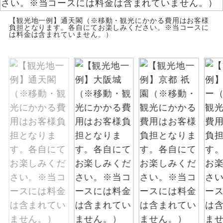
お支払いは、クレジットカード決済のみとな
絶景
絶景スポットに立ち寄るコースです。
【観光地一例】通天閣（※移動・観光にかかる費用はお客様
ります。
負担となります。各自にてお楽しみください。※当コースに
は料金は含まれていません。）
お申し込みの最後にクレジットカード決済を
温泉
温泉地にも宿泊するコースです。
していただき、決済手続き完了をもちまし
て、ご旅行の契約が成立となります。
ご宿泊ホテルに露天風呂が付いていま
露天風呂
す。
ご予約方法について
大浴場
ご宿泊ホテルに大浴場が付いています。
ウェブ限定コースとなりますので、コールセ
ンター及びカウンターでのお申し込みはでき
全てのお食事が付いていますので、お食
ません。
全食事付き
事の心配はいりません。（機内食を除
く）
お部屋にてゆっくりとお召し上がりいた
お部屋食
だけます。
トラベルイヤ
周りの音を気にせず、ガイドさんの説明
ホン
をじっくり聞くことができます。