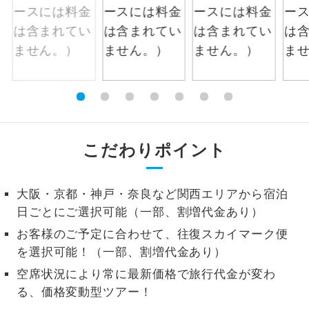
1名様から出発可能な個人型プランで
1名様催行
す。
2名様から出発可能な個人型プランで
2名様催行
す。
おひとり様参
おひとり様限定でご参加いただけるコー
加限定
スです。
こだわりポイント
1名様1室同代
1名様1室利用でも追加料金がかからない
金
コースです。
大阪・京都・神戸・奈良など関西エリアから宿泊
ご夫婦限定でご参加いただけるコースで
日ごとにご選択可能（一部、割増代金あり）
ご夫婦限定
す。
お客様のご予定に合わせて、往復スカイマーク便
女性限定でご参加いただけるコースで
を選択可能！（一部、割増代金あり）
女性限定
す。
空席状況により常に最新価格で旅行代金が変わ
る、価格変動型ツアー！
ご参加にあたり年齢に制限があるコース
年齢制限あり
です。