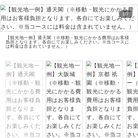
お支払いは、クレジットカード決済のみとな
絶景
絶景スポットに立ち寄るコースです。
ります。
1
/
7
お申し込みの最後にクレジットカード決済を
温泉
温泉地にも宿泊するコースです。
していただき、決済手続き完了をもちまし
【観光地一例】通天閣（※移動・観光にかかる費用はお客様
て、ご旅行の契約が成立となります。
負担となります。各自にてお楽しみください。※当コースに
ご宿泊ホテルに露天風呂が付いていま
は料金は含まれていません。）
露天風呂
す。
ご予約方法について
大浴場
ご宿泊ホテルに大浴場が付いています。
ウェブ限定コースとなりますので、コールセ
ンター及びカウンターでのお申し込みはでき
全てのお食事が付いていますので、お食
ません。
全食事付き
事の心配はいりません。（機内食を除
く）
お部屋にてゆっくりとお召し上がりいた
お部屋食
だけます。
トラベルイヤ
周りの音を気にせず、ガイドさんの説明
ホン
をじっくり聞くことができます。