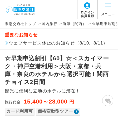
「価格変動型ツアー」に関するご案内
ログイン
メニュー
会員登録
>
>
>
阪急交通社トップ
国内旅行
近畿（関西）
☆早期申込割
アイコン
説明
重要なお知らせ
価格変動型ツアーとは
往路出発空港（駅）から復路到着空港
ウェブサービス休止のお知らせ（8/10、8/11）
添乗員同行
（駅）まで同行します。
航空会社が設定する「個人包括旅行運
☆早期申込割引【60】☆＜スカイマー
現地添乗員同
賃」を利用したツアーです。
現地到着空港（駅）から最終日出発空港
行
（駅）まで添乗員が同行します。
ク・神戸空港利用＞大阪・京都・兵
お申し込み時期・ご利用便の空席状況に
庫・奈良のホテルから選択可能！関西
よって料金が変動いたします。
バスガイド乗
バスガイドが乗務し、車内での観光案内
チョイス2日間
務
があります。
観光に便利な立地のホテルに滞在！
以下の注意事項をあらかじめご了承いただき
新コース
初登場のコースです。
ますようお願いいたします。
15,400～28,000
円
旅行代金
ユネスコに登録されている文化遺産や自
カード利用可
価格変動型ツアー
世界遺産
お支払いについて
然遺産を訪ねるコースです。