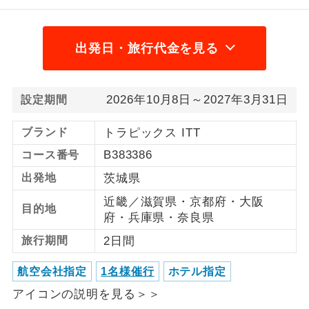
利用航空会社が指定なので、ご出発の計
航空会社指定
画にとても便利です。
出発日・旅行代金を見る
ご紹介するホテルを指定したコースで
ホテル指定
す。
2026年10月8日～2027年3月31日
設定期間
おひとり様バ
おひとり様でバス席を2席利⽤できま
ス2席利用
ブランド
トラピックス ITT
す。
B383386
コース番号
出発地
茨城県
近畿／滋賀県・京都府・大阪
目的地
府・兵庫県・奈良県
旅行期間
2日間
航空会社指定
1名様催行
ホテル指定
アイコンの説明を見る＞＞