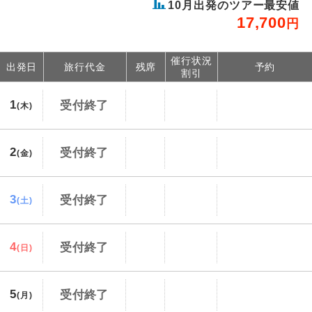
10
月出発のツアー最安値
17,700
円
催行状況
出発日
旅行代金
残席
予約
割引
1
受付終了
(木)
2
受付終了
(金)
3
受付終了
(土)
4
受付終了
(日)
5
受付終了
(月)