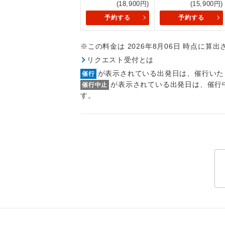
(18,900円)
(15,900円)
トラベル
予約する
予約する
1名様
※この料金は 2026年8月06日 時点に算
2名様
リクエスト受付とは
が表示されている出発日は、催行いた
催行
おひとり様
が表示されている出発日は、催行
催行中止
す。
1名様1
ご夫婦
女性
年齢制
航空会