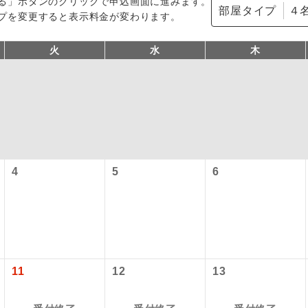
る」ボタンのクリックで申込画面に進みます。
部屋タイプ
プを変更すると表示料金が変わります。
火
水
木
型ツアー」に関するご案内
4
5
6
コン
説明
往路出発空港（駅）から復路到着空港（駅）ま
同行
す。
アーとは
現地到着空港（駅）から最終日出発空港（駅）
設定する「個人包括旅行運賃」を利用したツアーです。
員同行
同行します。
11
12
13
時期・ご利用便の空席状況によって料金が変動いたします。
バスガイドが乗務し、車内での観光案内があり
ド乗務