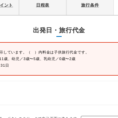
イント
日程表
旅行条件
出発日・旅行代金
表示しています。
（ ）内料金は子供旅行代金です。
11歳、幼児／3歳〜5歳、乳幼児／0歳〜2歳
月31日