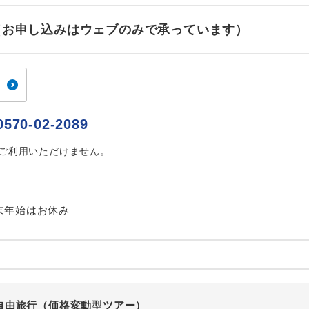
ご紹介するホテルを指定したコースです。
指定
せ（お申し込みはウェブのみで承っています）
おひとり様でバス席を2席利⽤できます。
ス2席利用
0570-02-2089
はご利用いただけません。
末年始はお休み
自由旅行（価格変動型ツアー）