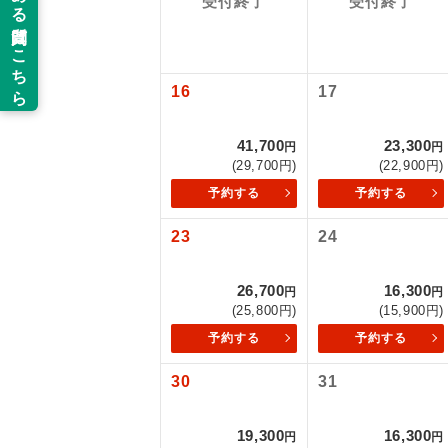
受付終了
受付終了
以下の注意事
新コ
お支払いにつ
お支払いは、
16
17
世界
お申し込みの
ご旅行の契約
41,700
23,300
円
円
絶
(29,700円)
(22,900円)
ご予約方法に
予約する
予約する
温
ウェブ限定コ
23
24
せん。
露天
大浴
26,700
16,300
円
円
(25,800円)
(15,900円)
予約する
予約する
全食事
30
31
お部
19,300
16,300
円
円