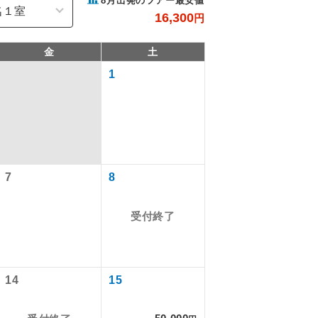
8
月出発のツアー最安値
16,300
円
金
土
1
7
8
で同行しま
受付終了
まで添乗員が
14
15
ます。