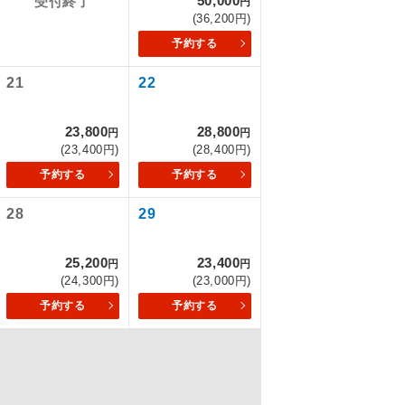
50,000
受付終了
円
(36,200円)
予約する
を訪ねるコー
21
22
もちまして、
23,800
28,800
円
円
(23,400円)
(28,400円)
予約する
予約する
込みはできま
28
29
25,200
23,400
円
円
(24,300円)
(23,000円)
配はいりませ
予約する
予約する
す。