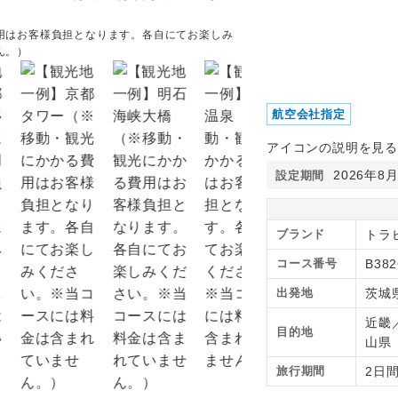
用はお客様負担となります。各自にてお楽しみ
【観光地一例】通天閣（※
ん。）
ください。※当コースには
航空会社指定
アイコンの説明を見る
2026年8
設定期間
ブランド
トラピ
コース番号
B38
出発地
茨城
近畿
目的地
山
旅行期間
2日