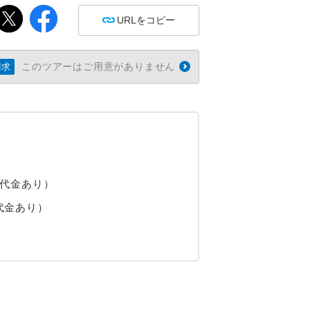
URLをコピー
このツアーはご用意がありません
請求
増代金あり）
代金あり）