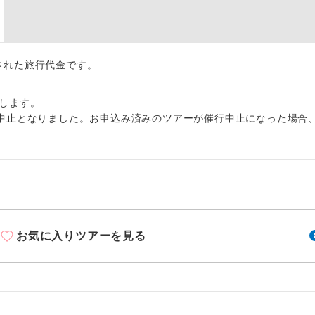
周りの音を気にせず、ガイドさんの説明をじっ
イヤホン
ができます。
1名様から出発可能な個人型プランです。
催行
出された旅行代金です。
2名様から出発可能な個人型プランです。
催行
します。
おひとり様限定でご参加いただけるコースです
参加限定
中止となりました。お申込み済みのツアーが催行中止になった場合
1名様1室利用でも追加料金がかからないコース
室同代金
ご夫婦限定でご参加いただけるコースです。
限定
女性限定でご参加いただけるコースです。
限定
お気に入りツアーを見る
ご参加にあたり年齢に制限があるコースです。
限あり
利用航空会社が指定なので、ご出発の計画にと
社指定
す。