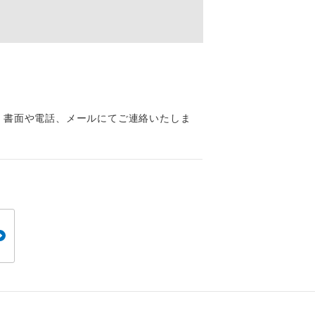
くり聞くこと
。
、書面や電話、メールにてご連絡いたしま
です。
ても便利で