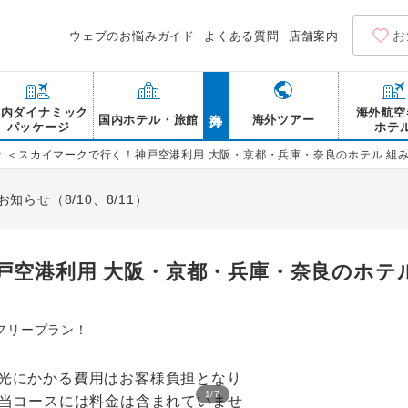
お
ウェブのお悩みガイド
よくある質問
店舗案内
海外
国内ダイナミック
海外航空
国内ホテル・旅館
海外ツアー
パッケージ
ホテ
>
＜スカイマークで行く！神戸空港利用 大阪・京都・兵庫・奈良のホテル 組
らせ（8/10、8/11）
戸空港利用 大阪・京都・兵庫・奈良のホテ
フリープラン！
1
/
7