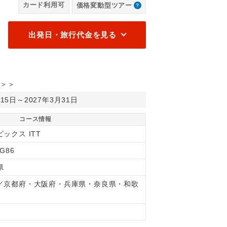
カード利用可
価格変動型ツアー
移動・観光にかかる費用はお客様負担となります。各自にてお楽しみ
【
料金は含まれていません。）
み
出発日・旅行代金を見る
＞＞
月15日～2027年3月31日
コース情報
ックス ITT
2G86
県
／京都府・大阪府・兵庫県・奈良県・和歌
県
間