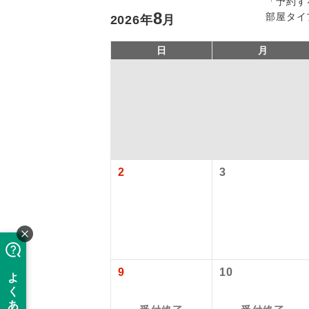
「予約す
8
部屋タイ
2026
年
月
日
月
「価格変動
2
3
アイ
添乗員
価格変動型ツ
航空会社が
現地添乗
9
10
お申し込み
バスガイ