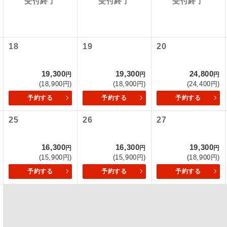
受付終了
受付終了
受付終了
項をあらかじめご了承いただきますようお願いいたします。
初登場のコースです。
ース
いて
ユネスコに登録されている文化遺産や自然遺産
クレジットカード決済のみとなります。
18
19
20
遺産
スです。
最後にクレジットカード決済をしていただき、決済手続き完了を
が成立となります。
19,300
19,300
24,800
円
円
円
絶景スポットに立ち寄るコースです。
景
(18,900円)
(18,900円)
(24,400円)
ついて
予約する
予約する
予約する
温泉地にも宿泊するコースです。
泉
ースとなりますので、コールセンター及びカウンターでのお申し
25
26
27
ご宿泊ホテルに露天風呂が付いています。
風呂
ご宿泊ホテルに大浴場が付いています。
場
16,300
16,300
19,300
円
円
円
(15,900円)
(15,900円)
(18,900円)
全てのお食事が付いていますので、お食事の心
予約する
予約する
予約する
付き
ん。（機内食を除く）
お部屋にてゆっくりとお召し上がりいただけま
屋食