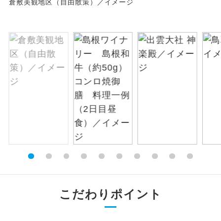
倉敷美観地区（自由散策）／イメージ
絶景
絶景スポットに立ち寄るコースです。
温泉
温泉地にも宿泊するコースです。
ご宿泊ホテルに露天風呂が付いていま
露天風呂
す。
大浴場
ご宿泊ホテルに大浴場が付いています。
全てのお食事が付いていますので、お食
全食事付き
事の心配はいりません。（機内食を除
く）
お部屋にてゆっくりとお召し上がりいた
お部屋食
だけます。
こだわりポイント
トラベルイヤ
周りの音を気にせず、ガイドさんの説明
ホン
をじっくり聞くことができます。