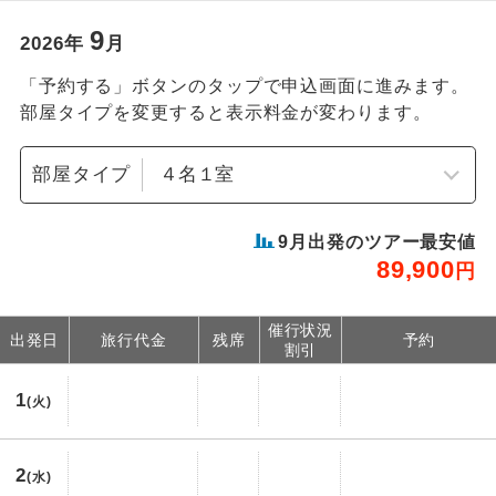
9
2026
年
月
「予約する」ボタンのタップで申込画面に進みます。
部屋タイプを変更すると表示料金が変わります。
部屋タイプ
9
月出発のツアー最安値
89,900
円
催行状況
出発日
旅行代金
残席
予約
割引
1
(火)
2
(水)