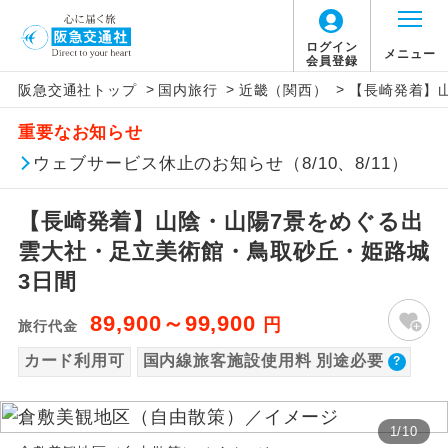
【国内旅客施設使用料について】
ログイン
メニュー
会員登録
>
>
>
阪急交通社トップ
国内旅行
近畿（関西）
【長崎発着】
旅行代金に国内旅客施設使用料は含まれてお
アイコン
説明
重要なお知らせ
りません。別途お支払いが必要となります。
往路出発空港（駅）から復路到着空港
ウェブサービス休止のお知らせ（8/10、8/11）
添乗員同行
神戸空港往復：大人600円、子供600円、幼児
（駅）まで同行します。
600円
【長崎発着】山陰・山陽7景をめぐる出
現地添乗員同
現地到着空港（駅）から最終日出発空港
行
（駅）まで添乗員が同行します。
雲大社・足立美術館・鳥取砂丘・姫路城
3日間
バスガイド乗
バスガイドが乗務し、車内での観光案内
務
があります。
89,900～99,900
円
旅行代金
カード利用可
国内線旅客施設使用料 別途必要
新コース
初登場のコースです。
ユネスコに登録されている文化遺産や自
世界遺産
1
/
10
然遺産を訪ねるコースです。