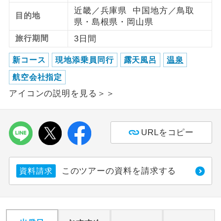
近畿／兵庫県 中国地方／鳥取
目的地
利用航空会社が指定なので、ご出発の計
県・島根県・岡山県
航空会社指定
画にとても便利です。
旅行期間
3日間
ご紹介するホテルを指定したコースで
ホテル指定
新コース
現地添乗員同行
露天風呂
温泉
す。
航空会社指定
おひとり様バ
おひとり様でバス席を2席利⽤できま
ス2席利用
アイコンの説明を見る＞＞
す。
URLをコピー
このツアーの資料を請求する
資料請求