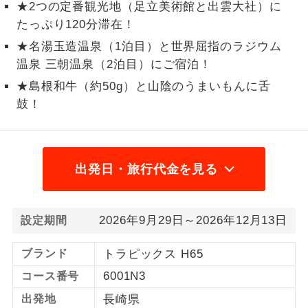
★2つの定番観光地（足立美術館と出雲大社）に
1名様から出発可能な個人型プランで
たっぷり120分滞在！
1名様催行
す。
★名湯玉造温泉（1泊目）と世界屈指のラジウム
温泉 三朝温泉（2泊目）にご宿泊！
2名様から出発可能な個人型プランで
2名様催行
す。
★島根和牛（約50g）と山陰のうまいもんに舌
鼓！
おひとり様参
おひとり様限定でご参加いただけるコー
加限定
スです。
1名様1室同代
1名様1室利用でも追加料金がかからない
出発日・旅行代金を見る
金
コースです。
ご夫婦限定でご参加いただけるコースで
ご夫婦限定
2026年9月29日～2026年12月13日
設定期間
す。
女性限定でご参加いただけるコースで
ブランド
トラピックス H65
女性限定
す。
6001N3
コース番号
ご参加にあたり年齢に制限があるコース
年齢制限あり
出発地
長崎県
です。