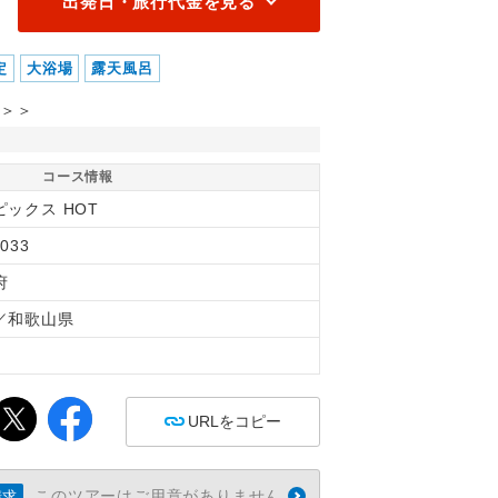
出発日・旅行代金を見る
定
大浴場
露天風呂
＞＞
コース情報
ピックス HOT
033
府
／和歌山県
間
URLをコピー
このツアーはご用意がありません
請求