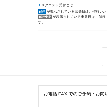
トラベル
リクエスト受付とは
が表示されている出発日は、催行いた
催行
が表示されている出発日は、催行
1名様
催行中止
す。
2名様
おひとり様
1名様1
ご夫婦
女性
年齢制
お電話 FAX でのご予約・
航空会