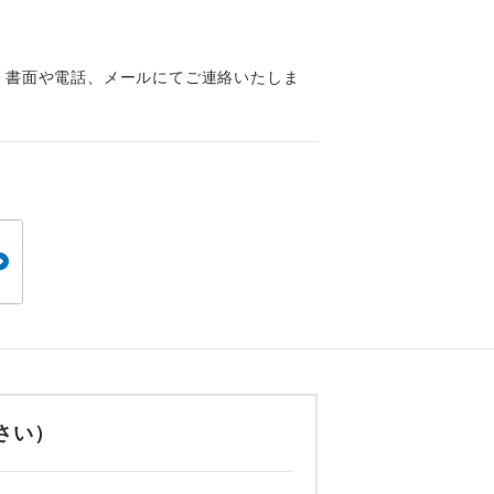
くり聞くこと
、書面や電話、メールにてご連絡いたしま
。
です。
ても便利で
さい）