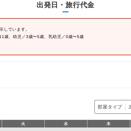
出発日・旅行代金
表示しています。
11歳、幼児／3歳〜5歳、乳幼児／0歳〜5歳
部屋タイプ
火
水
木