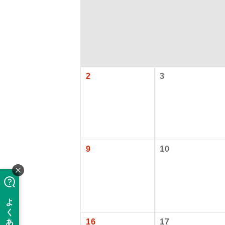
2
3
アイ
9
10
添乗員
現地添乗
バスガイ
16
17