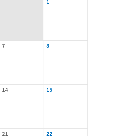
1
7
8
14
15
で同行しま
まで添乗員が
ます。
21
22