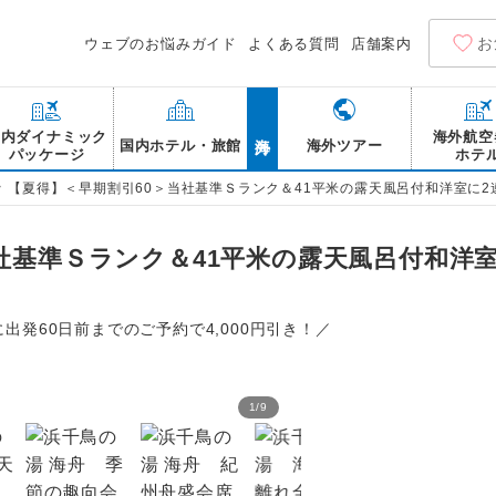
お
ウェブのお悩みガイド
よくある質問
店舗案内
海外
国内ダイナミック
海外航空
国内ホテル・旅館
海外ツアー
パッケージ
ホテ
>
【夏得】＜早期割引60＞当社基準Ｓランク＆41平米の露天風呂付和洋室に2
社基準Ｓランク＆41平米の露天風呂付和洋
に出発60日前までのご予約で4,000円引き！／
1
/
9
浜千鳥の湯 海舟 大浴場