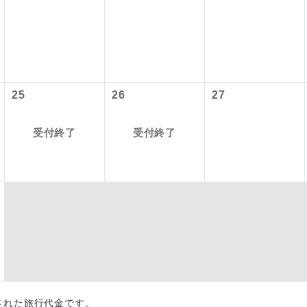
初登場のコースです。
ース
ユネスコに登録されている文化遺産や自然遺産
遺産
スです。
25
26
27
絶景スポットに立ち寄るコースです。
景
受付終了
受付終了
温泉地にも宿泊するコースです。
泉
ご宿泊ホテルに露天風呂が付いています。
風呂
ご宿泊ホテルに大浴場が付いています。
場
全てのお食事が付いていますので、お食事の心
付き
ん。（機内食を除く）
お部屋にてゆっくりとお召し上がりいただけま
屋食
出された旅行代金です。