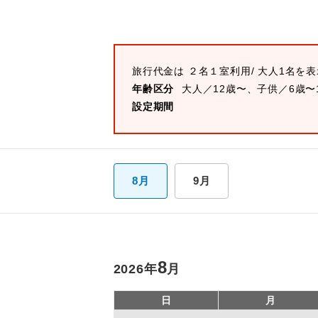
旅行代金は
２名１室
利用/ 大人1名を
年齢区分
大人／12歳〜、子供／6歳〜
設定期間
8月
9月
8
2026
年
月
日
月