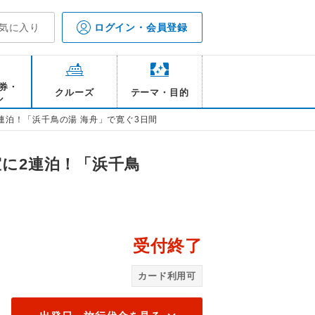
気に入り
ログイン・会員登録
券・
クルーズ
テーマ・目的
ル
連泊！「浜千鳥の湯 海舟」で寛ぐ3日間
室に2連泊！「浜千鳥
受付終了
浜千
カード利用可