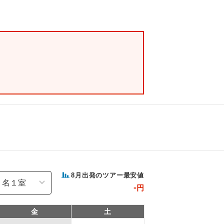
8
月出発のツアー最安値
-
円
金
土