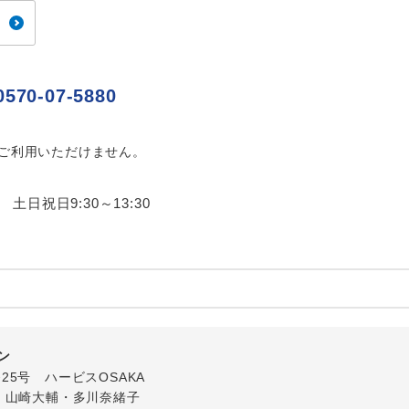
ご紹介するホテルを指定したコースです。
指定
おひとり様でバス席を2席利⽤できます。
ス2席利用
0570-07-5880
はご利用いただけません。
0 土日祝日9:30～13:30
ン
番25号 ハービスOSAKA
・山崎大輔・多川奈緒子