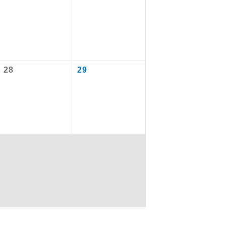
を訪ねるコー
28
29
配はいりませ
す。