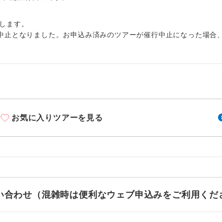
周りの音を気にせず、ガイドさんの説明をじっ
イヤホン
ができます。
します。
1名様から出発可能な個人型プランです。
中止となりました。お申込み済みのツアーが催行中止になった場合
催行
2名様から出発可能な個人型プランです。
催行
おひとり様限定でご参加いただけるコースです
参加限定
1名様1室利用でも追加料金がかからないコース
室同代金
お気に入りツアーを見る
ご夫婦限定でご参加いただけるコースです。
限定
女性限定でご参加いただけるコースです。
限定
ご参加にあたり年齢に制限があるコースです。
限あり
利用航空会社が指定なので、ご出発の計画にと
お問い合わせ（混雑時は便利なウェブ申込みをご利用くだ
社指定
す。