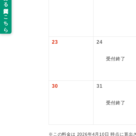
新コ
世界
23
24
絶
受付終了
温
露天
30
31
大浴
受付終了
全食事
お部
※この料金は 2026年4月10日 時点に算