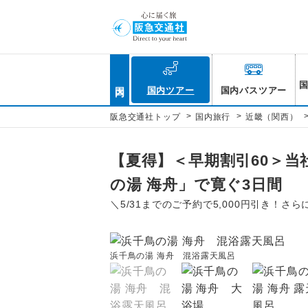
国内
国内ツアー
国内バスツアー
>
>
阪急交通社トップ
国内旅行
近畿（関西）
【夏得】＜早期割引60＞当
の湯 海舟」で寛ぐ3日間
＼5/31までのご予約で5,000円引き！さら
浜千鳥の湯 海舟 混浴露天風呂