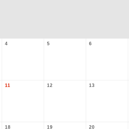
4
5
6
コン
説明
11
12
13
往路出発空港（駅）から復路到着空港（駅）ま
同行
す。
現地到着空港（駅）から最終日出発空港（駅）
員同行
同行します。
バスガイドが乗務し、車内での観光案内があり
ド乗務
18
19
20