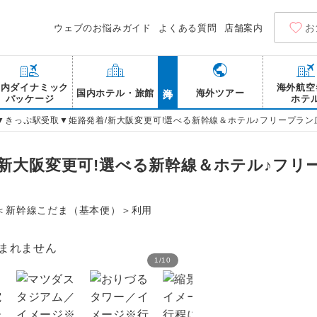
お
ウェブのお悩みガイド
よくある質問
店舗案内
海外
国内ダイナミック
海外航空
国内ホテル・旅館
海外ツアー
パッケージ
ホテ
▼きっぷ駅受取▼姫路発着/新大阪変更可!選べる新幹線＆ホテル♪フリープラン
/新大阪変更可!選べる新幹線＆ホテル♪フリ
＜新幹線こだま（基本便）＞利用
1
/
10
広島平和記念公園／イメー