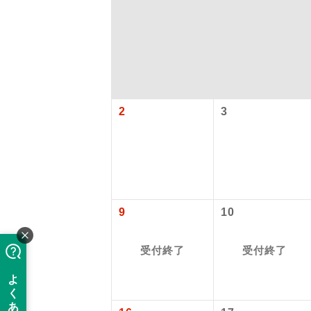
2
3
アイ
9
10
添乗員
受付終了
受付終了
現地添乗
バスガイ