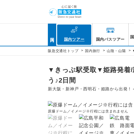
国内
国内ツアー
国内バスツアー
>
>
>
阪急交通社トップ
国内旅行
山陰・山陽
▼きっぷ駅受取▼姫路発着
う♪2日間
新大阪・新神戸・西明石・姫路から出発！
原爆ドーム／イメージ※行程には含まれません