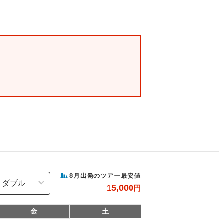
8
月出発のツアー最安値
15,000
円
金
土