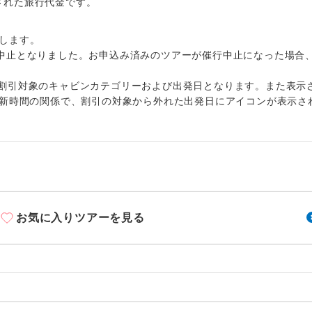
周りの音を気にせず、ガイドさんの説明をじっ
出された旅行代金です。
イヤホン
ができます。
します。
1名様から出発可能な個人型プランです。
催行
中止となりました。お申込み済みのツアーが催行中止になった場合
2名様から出発可能な個人型プランです。
催行
割引対象のキャビンカテゴリーおよび出発日となります。また表示
更新時間の関係で、割引の対象から外れた出発日にアイコンが表示さ
おひとり様限定でご参加いただけるコースです
参加限定
1名様1室利用でも追加料金がかからないコース
室同代金
ご夫婦限定でご参加いただけるコースです。
限定
女性限定でご参加いただけるコースです。
限定
お気に入りツアーを見る
ご参加にあたり年齢に制限があるコースです。
限あり
利用航空会社が指定なので、ご出発の計画にと
社指定
す。