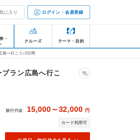
気に入り
ログイン・会員登録
券・
クルーズ
テーマ・目的
ル
広島へ行こう♪2日間
ープラン広島へ行こ
15,000～32,000
円
旅行代金
ジ※行程には含まれません
広
カード利用可