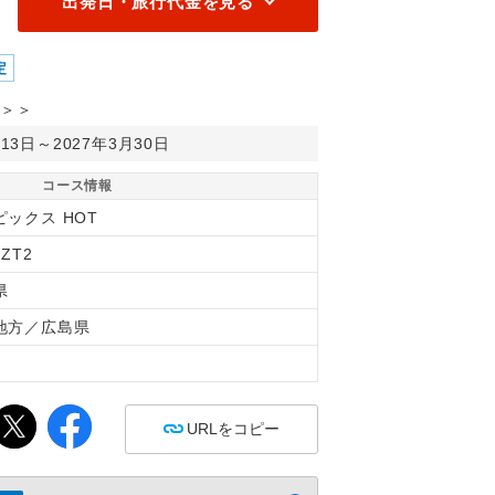
出発日・旅行代金を見る
定
＞＞
月13日～2027年3月30日
コース情報
ピックス HOT
6ZT2
県
地方／広島県
間
URLをコピー