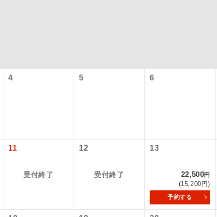
4
5
6
コン
説明
往路出発空港（駅）から復路到着空港（駅）ま
11
12
13
同行
す。
22,500
受付終了
受付終了
円
現地到着空港（駅）から最終日出発空港（駅）
(15,200円)
員同行
同行します。
予約する
バスガイドが乗務し、車内での観光案内があり
ド乗務