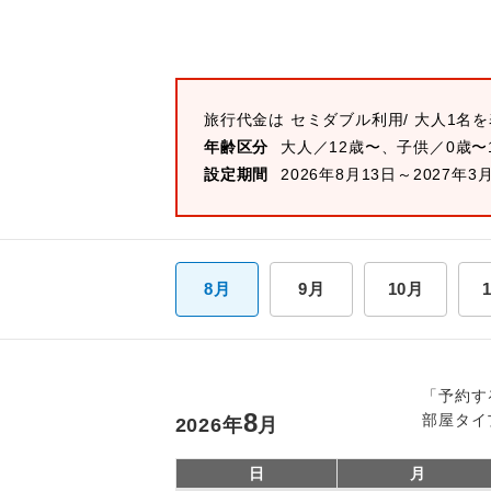
旅行代金は
セミダブル
利用/ 大人1名
年齢区分
大人／12歳〜、子供／0歳〜
設定期間
2026年8月13日～2027年3
8月
9月
10月
「予約す
8
部屋タイ
2026
年
月
日
月