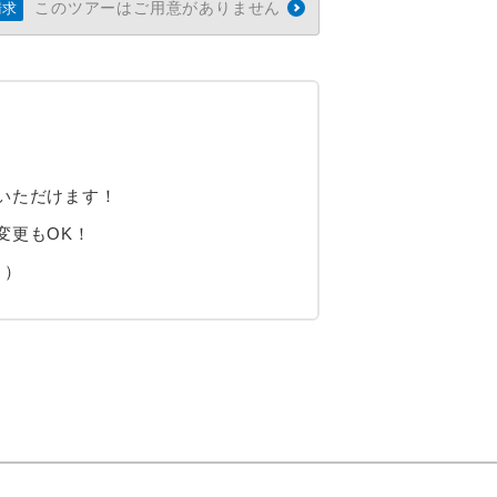
このツアーはご用意がありません
請求
いただけます！
変更もOK！
り）