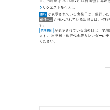
※この料金は 2026年7月14日 時点に算
トラベル
リクエスト受付とは
が表示されている出発日は、催行いた
催行
1名様
が表示されている出発日は、催行
催行中止
す。
2名様
が表示されている出発日は、早期
早期割引
ます。 出発日・旅行代金表カレンダーの
おひとり様
ください。
1名様1
ご夫婦
女性
年齢制
航空会