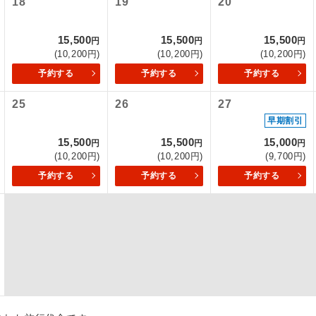
18
19
20
初登場のコースです。
ース
15,500
15,500
15,500
円
円
円
(10,200円)
(10,200円)
(10,200円)
ユネスコに登録されている文化遺産や自然遺産
遺産
スです。
予約する
予約する
予約する
25
26
27
絶景スポットに立ち寄るコースです。
景
早期割引
温泉地にも宿泊するコースです。
泉
15,500
15,500
15,000
円
円
円
(10,200円)
(10,200円)
(9,700円)
ご宿泊ホテルに露天風呂が付いています。
風呂
予約する
予約する
予約する
ご宿泊ホテルに大浴場が付いています。
場
全てのお食事が付いていますので、お食事の心
付き
ん。（機内食を除く）
お部屋にてゆっくりとお召し上がりいただけま
屋食