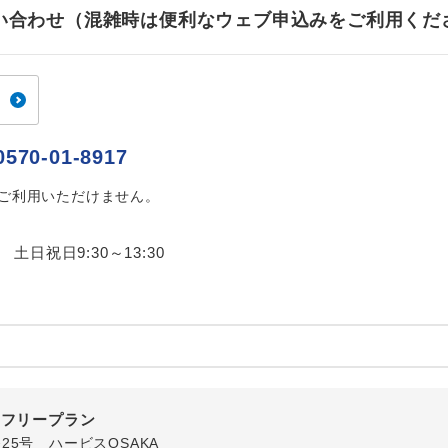
ご紹介するホテルを指定したコースです。
指定
お問い合わせ（混雑時は便利なウェブ申込みをご利用くだ
おひとり様でバス席を2席利⽤できます。
ス2席利用
0570-01-8917
はご利用いただけません。
0 土日祝日9:30～13:30
内フリープラン
番25号 ハービスOSAKA