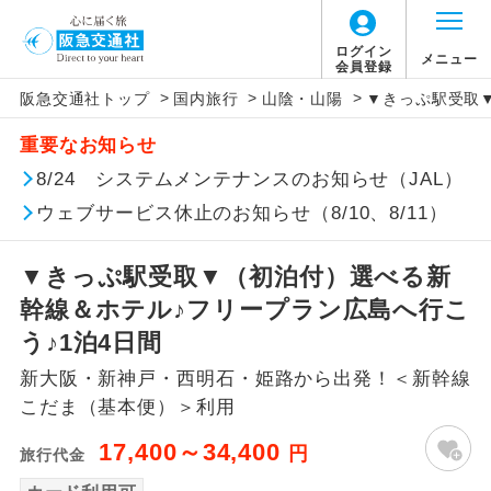
ログイン
メニュー
会員登録
>
>
>
阪急交通社トップ
国内旅行
山陰・山陽
▼きっぷ駅受取
アイコン
説明
重要なお知らせ
往路出発空港（駅）から復路到着空港
8/24 システムメンテナンスのお知らせ（JAL）
添乗員同行
（駅）まで同行します。
ウェブサービス休止のお知らせ（8/10、8/11）
現地添乗員同
現地到着空港（駅）から最終日出発空港
行
（駅）まで添乗員が同行します。
▼きっぷ駅受取▼（初泊付）選べる新
幹線＆ホテル♪フリープラン広島へ行こ
バスガイド乗
バスガイドが乗務し、車内での観光案内
う♪1泊4日間
務
があります。
新大阪・新神戸・西明石・姫路から出発！＜新幹線
新コース
初登場のコースです。
こだま（基本便）＞利用
17,400～34,400
円
旅行代金
ユネスコに登録されている文化遺産や自
世界遺産
然遺産を訪ねるコースです。