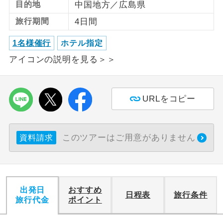
目的地
中国地方／広島県
旅行期間
4日間
利用航空会社が指定なので、ご出発の計
航空会社指定
画にとても便利です。
1名様催行
ホテル指定
ご紹介するホテルを指定したコースで
ホテル指定
アイコンの説明を見る＞＞
す。
おひとり様バ
おひとり様でバス席を2席利⽤できま
ス2席利用
す。
URLをコピー
このツアーはご用意がありません
資料請求
出発日
おすすめ
日程表
旅行条件
旅行代金
ポイント