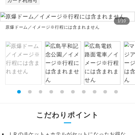
カード利用可
絶景
絶景スポットに立ち寄るコースです。
1
/
10
原爆ドーム／イメージ※行程には含まれません
温泉
温泉地にも宿泊するコースです。
ご宿泊ホテルに露天風呂が付いていま
露天風呂
す。
大浴場
ご宿泊ホテルに大浴場が付いています。
全てのお食事が付いていますので、お食
全食事付き
事の心配はいりません。（機内食を除
く）
お部屋にてゆっくりとお召し上がりいた
お部屋食
だけます。
こだわりポイント
トラベルイヤ
周りの音を気にせず、ガイドさんの説明
ホン
をじっくり聞くことができます。
ＪＲのチケット＋ホテルがセットになったお得な