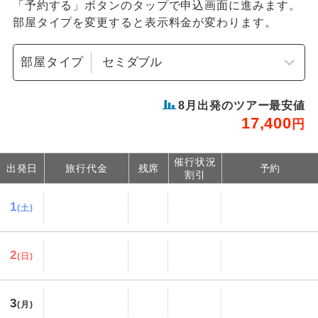
「予約する」ボタンのタップで申込画面に進みます。
部屋タイプを変更すると表示料金が変わります。
部屋タイプ
8
月出発のツアー最安値
17,400
円
催行状況
出発日
旅行代金
残席
予約
割引
1
(土)
2
(日)
3
(月)