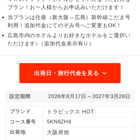
プラン！お一人様からお申込みいただけます！
1名様から出発可能な個人型プランで
1名様催行
す。
当プランは往復（新大阪⇔広島）新幹線こだま号
利用！追加代金にてのぞみ号へご変更もOK！
2名様から出発可能な個人型プランで
2名様催行
広島市内のホテルよりお好きなホテルをご選択い
す。
ただけます♪（追加代金表示有り）
おひとり様参
おひとり様限定でご参加いただけるコー
加限定
スです。
出発日・旅行代金を見る
1名様1室同代
1名様1室利用でも追加料金がかからない
金
コースです。
ご夫婦限定でご参加いただけるコースで
2026年8月17日～2027年3月28日
ご夫婦限定
設定期間
す。
ブランド
トラピックス HOT
女性限定でご参加いただけるコースで
女性限定
す。
5KN6ZH4
コース番号
出発地
大阪府他
ご参加にあたり年齢に制限があるコース
年齢制限あり
です。