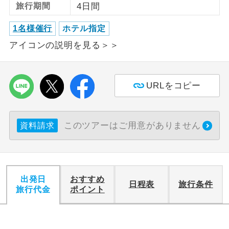
旅行期間
4日間
利用航空会社が指定なので、ご出発の計
航空会社指定
1名様催行
ホテル指定
画にとても便利です。
アイコンの説明を見る＞＞
ご紹介するホテルを指定したコースで
ホテル指定
す。
URLをコピー
おひとり様バ
おひとり様でバス席を2席利⽤できま
ス2席利用
す。
このツアーはご用意がありません
資料請求
出発日
おすすめ
日程表
旅行条件
旅行代金
ポイント