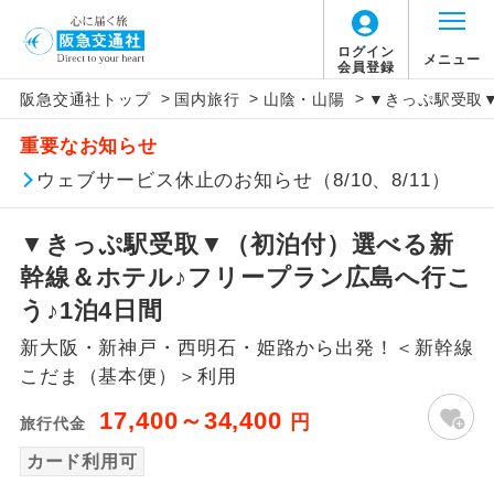
ログイン
メニュー
会員登録
>
>
>
阪急交通社トップ
国内旅行
山陰・山陽
▼きっぷ駅受取
アイコン
説明
重要なお知らせ
往路出発空港（駅）から復路到着空港
ウェブサービス休止のお知らせ（8/10、8/11）
添乗員同行
（駅）まで同行します。
▼きっぷ駅受取▼（初泊付）選べる新
現地添乗員同
現地到着空港（駅）から最終日出発空港
行
（駅）まで添乗員が同行します。
幹線＆ホテル♪フリープラン広島へ行こ
う♪1泊4日間
バスガイド乗
バスガイドが乗務し、車内での観光案内
務
新大阪・新神戸・西明石・姫路から出発！＜新幹線
があります。
こだま（基本便）＞利用
新コース
初登場のコースです。
17,400～34,400
円
旅行代金
ユネスコに登録されている文化遺産や自
カード利用可
世界遺産
然遺産を訪ねるコースです。