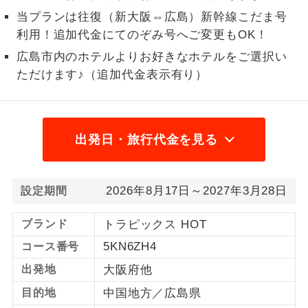
当プランは往復（新大阪⇔広島）新幹線こだま号
1名様から出発可能な個人型プランで
1名様催行
利用！追加代金にてのぞみ号へご変更もOK！
す。
広島市内のホテルよりお好きなホテルをご選択い
2名様から出発可能な個人型プランで
2名様催行
ただけます♪（追加代金表示有り）
す。
おひとり様参
おひとり様限定でご参加いただけるコー
加限定
スです。
出発日・旅行代金を見る
1名様1室同代
1名様1室利用でも追加料金がかからない
金
コースです。
2026年8月17日～2027年3月28日
設定期間
ご夫婦限定でご参加いただけるコースで
ご夫婦限定
す。
ブランド
トラピックス HOT
5KN6ZH4
コース番号
女性限定でご参加いただけるコースで
女性限定
す。
出発地
大阪府他
目的地
中国地方／広島県
ご参加にあたり年齢に制限があるコース
年齢制限あり
です。