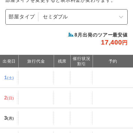
部屋タイプを変更すると表示料金が変わります。
部屋タイプ
8
月出発のツアー最安値
17,400
円
催行状況
出発日
旅行代金
残席
予約
割引
1
(土)
2
(日)
3
(月)