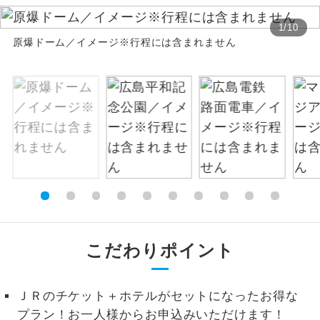
絶景
1
/
10
絶景スポットに立ち寄るコースです。
原爆ドーム／イメージ※行程には含まれません
温泉
温泉地にも宿泊するコースです。
ご宿泊ホテルに露天風呂が付いていま
露天風呂
す。
大浴場
ご宿泊ホテルに大浴場が付いています。
全てのお食事が付いていますので、お食
全食事付き
事の心配はいりません。（機内食を除
く）
こだわりポイント
お部屋にてゆっくりとお召し上がりいた
お部屋食
だけます。
トラベルイヤ
ＪＲのチケット＋ホテルがセットになったお得な
周りの音を気にせず、ガイドさんの説明
ホン
をじっくり聞くことができます。
プラン！お一人様からお申込みいただけます！