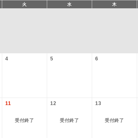
火
水
木
4
5
6
コン
説明
往路出発空港（駅）から復路到着空港（駅）ま
同行
す。
11
12
13
現地到着空港（駅）から最終日出発空港（駅）
員同行
受付終了
受付終了
受付終了
同行します。
バスガイドが乗務し、車内での観光案内があり
ド乗務