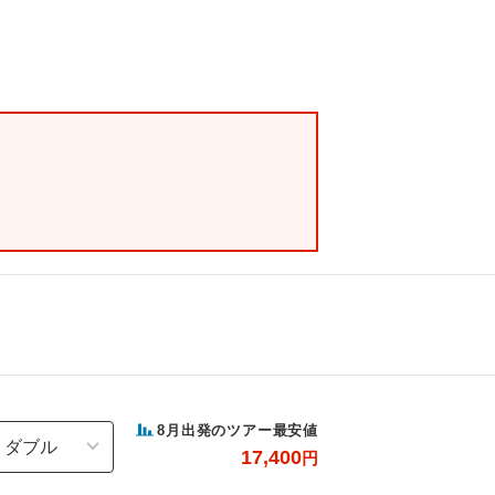
8
月出発のツアー最安値
17,400
円