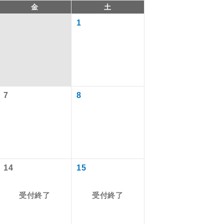
金
土
1
7
8
で同行しま
14
15
まで添乗員が
受付終了
受付終了
ます。