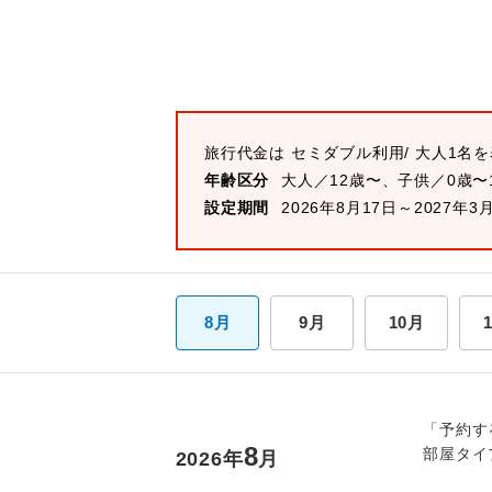
旅行代金は
セミダブル
利用/ 大人1名
年齢区分
大人／12歳〜、子供／0歳〜
設定期間
2026年8月17日～2027年3
8月
9月
10月
「予約す
8
部屋タイ
2026
年
月