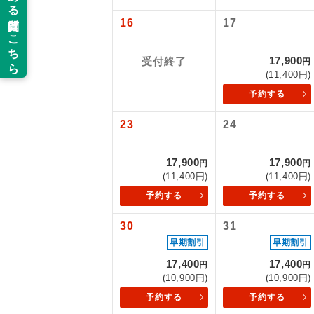
16
17
新コ
17,900
受付終了
円
世界
(11,400円)
予約する
絶
23
24
温
17,900
17,900
円
円
露天
(11,400円)
(11,400円)
予約する
予約する
大浴
30
31
全食事
早期割引
早期割引
17,400
17,400
円
円
(10,900円)
(10,900円)
お部
予約する
予約する