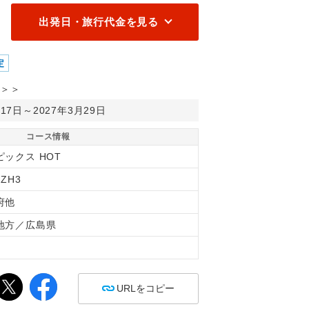
出発日・旅行代金を見る
定
＞＞
月17日～2027年3月29日
コース情報
ピックス HOT
6ZH3
府他
地方／広島県
間
URLをコピー