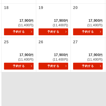
18
19
20
初登場のコースです。
ース
ユネスコに登録されている文化遺産や自然遺産
17,900
17,900
17,900
円
円
円
遺産
スです。
(11,400円)
(11,400円)
(11,400円)
予約する
予約する
予約する
絶景スポットに立ち寄るコースです。
景
25
26
27
温泉地にも宿泊するコースです。
泉
17,900
17,900
17,900
円
円
円
ご宿泊ホテルに露天風呂が付いています。
風呂
(11,400円)
(11,400円)
(11,400円)
予約する
予約する
予約する
ご宿泊ホテルに大浴場が付いています。
場
全てのお食事が付いていますので、お食事の心
付き
ん。（機内食を除く）
お部屋にてゆっくりとお召し上がりいただけま
屋食