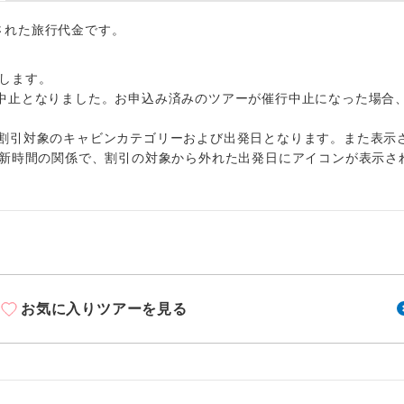
周りの音を気にせず、ガイドさんの説明をじっ
イヤホン
ができます。
出された旅行代金です。
1名様から出発可能な個人型プランです。
催行
します。
中止となりました。お申込み済みのツアーが催行中止になった場合
2名様から出発可能な個人型プランです。
催行
割引対象のキャビンカテゴリーおよび出発日となります。また表示
おひとり様限定でご参加いただけるコースです
参加限定
更新時間の関係で、割引の対象から外れた出発日にアイコンが表示さ
1名様1室利用でも追加料金がかからないコース
室同代金
ご夫婦限定でご参加いただけるコースです。
限定
女性限定でご参加いただけるコースです。
限定
お気に入りツアーを見る
ご参加にあたり年齢に制限があるコースです。
限あり
利用航空会社が指定なので、ご出発の計画にと
社指定
す。