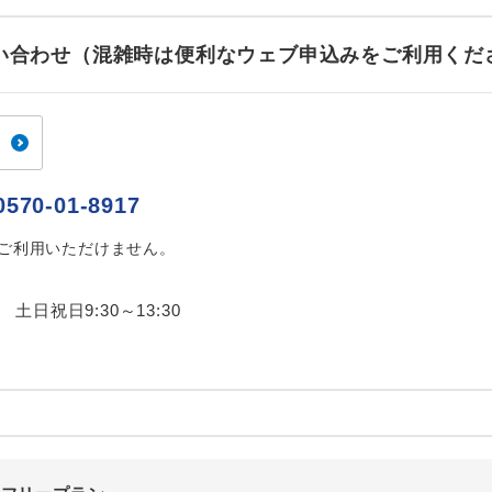
ご紹介するホテルを指定したコースです。
指定
お問い合わせ（混雑時は便利なウェブ申込みをご利用くだ
おひとり様でバス席を2席利⽤できます。
ス2席利用
0570-01-8917
はご利用いただけません。
0 土日祝日9:30～13:30