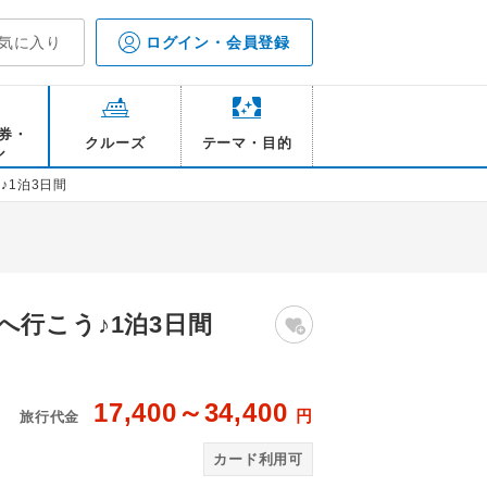
気に入り
ログイン・会員登録
券・
クルーズ
テーマ・目的
ル
♪1泊3日間
行こう♪1泊3日間
17,400～34,400
円
旅行代金
ジ※行程には含まれません
広
カード利用可