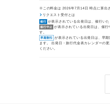
トラベル
※この料金は 2026年7月14日 時点に算
リクエスト受付とは
1名様
が表示されている出発日は、催行いた
催行
が表示されている出発日は、催行
催行中止
2名様
す。
が表示されている出発日は、早期
早期割引
おひとり様
ます。 出発日・旅行代金表カレンダーの
ください。
1名様1
ご夫婦
女性
年齢制
航空会