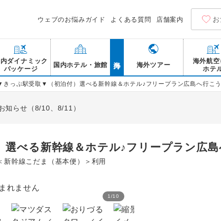
お
ウェブのお悩みガイド
よくある質問
店舗案内
海外
国内ダイナミック
海外航空
国内ホテル・旅館
海外ツアー
パッケージ
ホテ
▼きっぷ駅受取▼（初泊付）選べる新幹線＆ホテル♪フリープラン広島へ行こう
らせ（8/10、8/11）
）選べる新幹線＆ホテル♪フリープラン広島へ
＜新幹線こだま（基本便）＞利用
1
/
10
広島平和記念公園／イメー