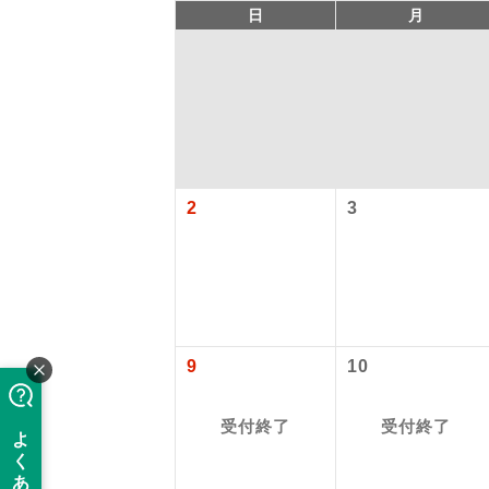
日
月
2
3
アイ
添乗員
9
10
現地添乗
受付終了
受付終了
バスガイ