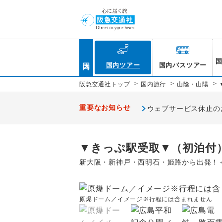
国内
国内ツアー
国内バスツアー
>
>
>
阪急交通社トップ
国内旅行
山陰・山陽
重要なお知らせ
ウェブサービス休止のお知
▼きっぷ駅受取▼（初泊付
新大阪・新神戸・西明石・姫路から出発！
原爆ドーム／イメージ※行程には含まれません