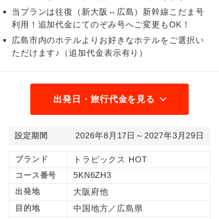
当プランは往復（新大阪⇔広島）新幹線こだま号
1名様から出発可能な個人型プランで
1名様催行
利用！追加代金にてのぞみ号へご変更もOK！
す。
広島市内のホテルよりお好きなホテルをご選択い
2名様から出発可能な個人型プランで
2名様催行
ただけます♪（追加代金表示有り）
す。
おひとり様参
おひとり様限定でご参加いただけるコー
加限定
スです。
出発日・旅行代金を見る
1名様1室同代
1名様1室利用でも追加料金がかからない
金
コースです。
2026年8月17日～2027年3月29日
設定期間
ご夫婦限定でご参加いただけるコースで
ご夫婦限定
す。
ブランド
トラピックス HOT
5KN6ZH3
コース番号
女性限定でご参加いただけるコースで
女性限定
す。
出発地
大阪府他
目的地
中国地方／広島県
ご参加にあたり年齢に制限があるコース
年齢制限あり
です。