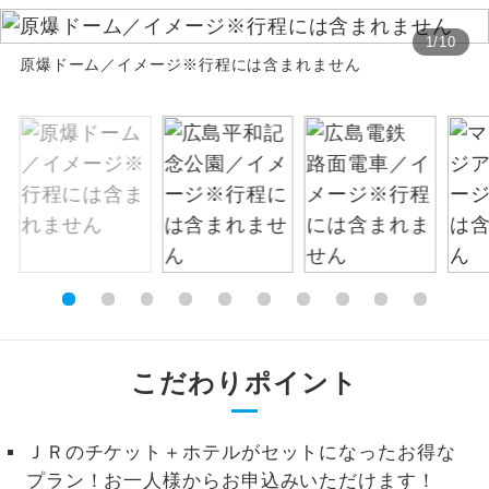
絶景
1
/
10
絶景スポットに立ち寄るコースです。
原爆ドーム／イメージ※行程には含まれません
温泉
温泉地にも宿泊するコースです。
ご宿泊ホテルに露天風呂が付いていま
露天風呂
す。
大浴場
ご宿泊ホテルに大浴場が付いています。
全てのお食事が付いていますので、お食
全食事付き
事の心配はいりません。（機内食を除
く）
こだわりポイント
お部屋にてゆっくりとお召し上がりいた
お部屋食
だけます。
トラベルイヤ
ＪＲのチケット＋ホテルがセットになったお得な
周りの音を気にせず、ガイドさんの説明
ホン
をじっくり聞くことができます。
プラン！お一人様からお申込みいただけます！