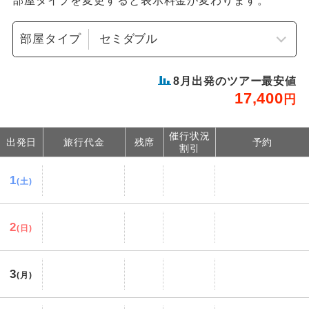
部屋タイプを変更すると表示料金が変わります。
部屋タイプ
8
月出発のツアー最安値
17,400
円
催行状況
出発日
旅行代金
残席
予約
割引
1
(土)
2
(日)
3
(月)