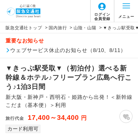
ログイン
メニュー
会員登録
>
>
>
阪急交通社トップ
国内旅行
山陰・山陽
▼きっぷ駅受取
アイコン
説明
重要なお知らせ
往路出発空港（駅）から復路到着空港
ウェブサービス休止のお知らせ（8/10、8/11）
添乗員同行
（駅）まで同行します。
▼きっぷ駅受取▼（初泊付）選べる新
現地添乗員同
現地到着空港（駅）から最終日出発空港
行
（駅）まで添乗員が同行します。
幹線＆ホテル♪フリープラン広島へ行こ
う♪1泊3日間
バスガイド乗
バスガイドが乗務し、車内での観光案内
務
新大阪・新神戸・西明石・姫路から出発！＜新幹線
があります。
こだま（基本便）＞利用
新コース
初登場のコースです。
17,400～34,400
円
旅行代金
ユネスコに登録されている文化遺産や自
カード利用可
世界遺産
然遺産を訪ねるコースです。