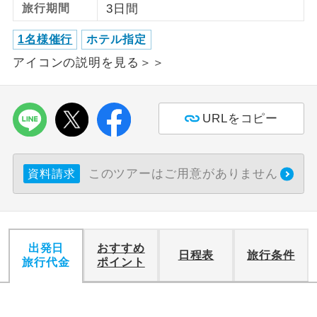
旅行期間
3日間
利用航空会社が指定なので、ご出発の計
航空会社指定
1名様催行
ホテル指定
画にとても便利です。
アイコンの説明を見る＞＞
ご紹介するホテルを指定したコースで
ホテル指定
す。
URLをコピー
おひとり様バ
おひとり様でバス席を2席利⽤できま
ス2席利用
す。
このツアーはご用意がありません
資料請求
出発日
おすすめ
日程表
旅行条件
旅行代金
ポイント