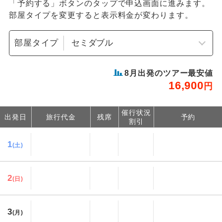
「予約する」ボタンのタップで申込画面に進みます。
部屋タイプを変更すると表示料金が変わります。
部屋タイプ
8
月出発のツアー最安値
16,900
円
催行状況
出発日
旅行代金
残席
予約
割引
1
(土)
2
(日)
3
(月)