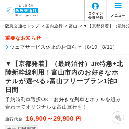
ログイン
メニュー
会員登録
>
>
>
阪急交通社トップ
国内旅行
富山
▼【京都発着】（最終泊
アイコン
説明
重要なお知らせ
往路出発空港（駅）から復路到着空港
ウェブサービス休止のお知らせ（8/10、8/11）
添乗員同行
（駅）まで同行します。
▼【京都発着】（最終泊付）JR特急+北
現地添乗員同
現地到着空港（駅）から最終日出発空港
行
（駅）まで添乗員が同行します。
陸新幹線利用！富山市内のお好きなホ
テルが選べる♪富山フリープラン1泊3
バスガイド乗
バスガイドが乗務し、車内での観光案内
日間
務
があります。
予約時列車選択OK！お好きな列車とホテルを組み
新コース
初登場のコースです。
合わせてオリジナルな富山旅行を！
16,900～29,900
円
旅行代金
ユネスコに登録されている文化遺産や自
世界遺産
然遺産を訪ねるコースです。