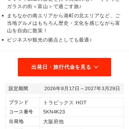
ガラスの街＜富山＞で過ごす旅♪
1名様から出発可能な個人型プランで
1名様催行
まちなかの南エリアから港町の北エリアなど、ご
す。
当地グルメはもちろん歴史・文化を感じながら富
2名様から出発可能な個人型プランで
2名様催行
山を自由に散策！
す。
ビジネスや観光の拠点としても最適♪
おひとり様参
おひとり様限定でご参加いただけるコー
加限定
スです。
出発日・旅行代金を見る
1名様1室同代
1名様1室利用でも追加料金がかからない
金
コースです。
ご夫婦限定でご参加いただけるコースで
2026年8月17日～2027年3月29日
設定期間
ご夫婦限定
す。
ブランド
トラピックス HOT
女性限定でご参加いただけるコースで
女性限定
す。
5KN4K23
コース番号
出発地
大阪府他
ご参加にあたり年齢に制限があるコース
年齢制限あり
です。