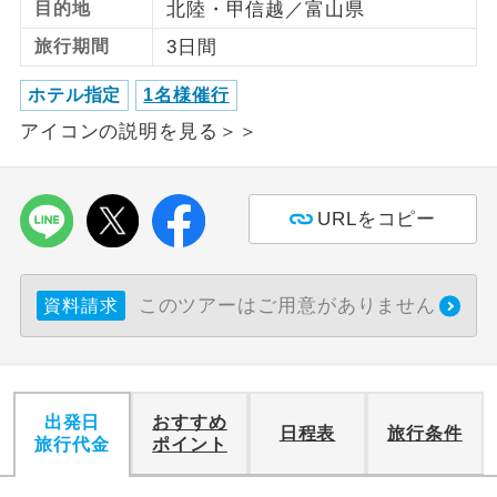
目的地
北陸・甲信越／富山県
旅行期間
3日間
利用航空会社が指定なので、ご出発の計
航空会社指定
画にとても便利です。
ホテル指定
1名様催行
ご紹介するホテルを指定したコースで
ホテル指定
アイコンの説明を見る＞＞
す。
おひとり様バ
おひとり様でバス席を2席利⽤できま
ス2席利用
す。
URLをコピー
このツアーはご用意がありません
資料請求
出発日
おすすめ
日程表
旅行条件
旅行代金
ポイント