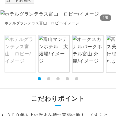
カード利用可
絶景
絶景スポットに立ち寄るコースです。
1
/
5
ホテルグランテラス富山 ロビー/イメージ
温泉
温泉地にも宿泊するコースです。
ご宿泊ホテルに露天風呂が付いていま
露天風呂
す。
大浴場
ご宿泊ホテルに大浴場が付いています。
全てのお食事が付いていますので、お食
全食事付き
事の心配はいりません。（機内食を除
く）
お部屋にてゆっくりとお召し上がりいた
お部屋食
だけます。
こだわりポイント
トラベルイヤ
周りの音を気にせず、ガイドさんの説明
ホン
をじっくり聞くことができます。
３００年以上の歴史を持つ売薬の地！ くすりと