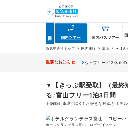
国内
国内ツアー
国内バスツアー
>
>
>
阪急交通社トップ
国内旅行
富山
▼【き
重要なお知らせ
ウェブサービス休止のお知
▼【きっぷ駅受取】（最終
る♪富山フリー1泊3日間
予約時列車選択OK！お好きな列車とホテ
ホテルグランテラス富山 ロビー/イメージ