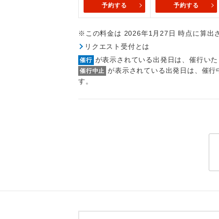
予約する
予約する
トラベル
※この料金は 2026年1月27日 時点に算
1名様
リクエスト受付とは
2名様
が表示されている出発日は、催行いた
催行
が表示されている出発日は、催行
催行中止
おひとり様
す。
1名様1
ご夫婦
女性
年齢制
航空会