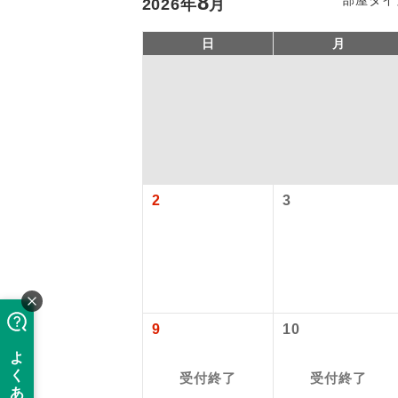
8
2026
年
月
日
月
2
3
アイ
添乗員
9
10
現地添乗
受付終了
受付終了
バスガイ