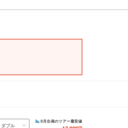
8
月出発のツアー最安値