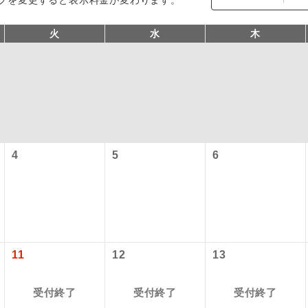
火
水
木
4
5
6
コン
説明
往路出発空港（駅）から復路到着空港（駅）ま
同行
す。
現地到着空港（駅）から最終日出発空港（駅）
11
12
13
員同行
同行します。
受付終了
受付終了
受付終了
バスガイドが乗務し、車内での観光案内があり
ド乗務