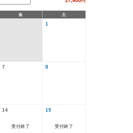
17,900
円
金
土
1
7
8
で同行しま
まで添乗員が
14
15
受付終了
受付終了
ます。