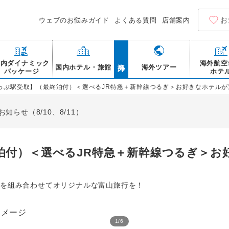
お
ウェブのお悩みガイド
よくある質問
店舗案内
海外
国内ダイナミック
海外航空
国内ホテル・旅館
海外ツアー
パッケージ
ホテ
っぷ駅受取】（最終泊付）＜選べるJR特急＋新幹線つるぎ＞お好きなホテルが
らせ（8/10、8/11）
泊付）＜選べるJR特急＋新幹線つるぎ＞お
ルを組み合わせてオリジナルな富山旅行を！
1
/
6
富山マンテンホテル 大浴