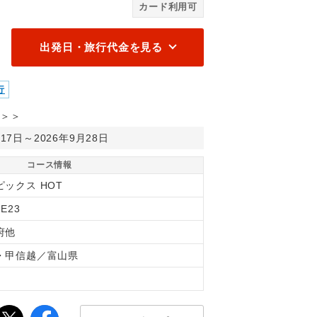
カード利用可
富
出発日・旅行代金を見る
行
＞＞
月17日～2026年9月28日
コース情報
ピックス HOT
4E23
府他
・甲信越／富山県
間