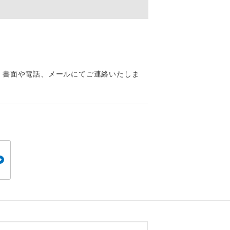
くり聞くこと
、書面や電話、メールにてご連絡いたしま
。
です。
ても便利で