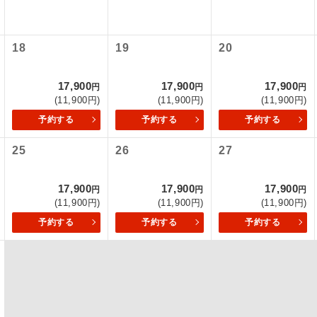
初登場のコースです。
ース
18
19
20
ユネスコに登録されている文化遺産や自然遺産
遺産
スです。
17,900
17,900
17,900
円
円
円
(11,900円)
(11,900円)
(11,900円)
絶景スポットに立ち寄るコースです。
景
予約する
予約する
予約する
温泉地にも宿泊するコースです。
泉
25
26
27
ご宿泊ホテルに露天風呂が付いています。
風呂
17,900
17,900
17,900
円
円
円
(11,900円)
(11,900円)
(11,900円)
ご宿泊ホテルに大浴場が付いています。
場
予約する
予約する
予約する
全てのお食事が付いていますので、お食事の心
付き
ん。（機内食を除く）
お部屋にてゆっくりとお召し上がりいただけま
屋食