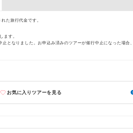
周りの音を気にせず、ガイドさんの説明をじっ
イヤホン
ができます。
出された旅行代金です。
1名様から出発可能な個人型プランです。
催行
2名様から出発可能な個人型プランです。
催行
します。
中止となりました。お申込み済みのツアーが催行中止になった場合
おひとり様限定でご参加いただけるコースです
参加限定
1名様1室利用でも追加料金がかからないコース
室同代金
ご夫婦限定でご参加いただけるコースです。
限定
女性限定でご参加いただけるコースです。
限定
お気に入りツアーを見る
ご参加にあたり年齢に制限があるコースです。
限あり
利用航空会社が指定なので、ご出発の計画にと
社指定
す。