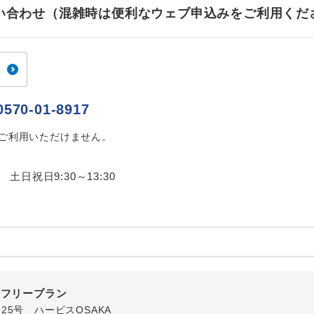
ご紹介するホテルを指定したコースです。
指定
お問い合わせ（混雑時は便利なウェブ申込みをご利用くだ
おひとり様でバス席を2席利⽤できます。
ス2席利用
0570-01-8917
はご利用いただけません。
0 土日祝日9:30～13:30
内フリープラン
番25号 ハービスOSAKA