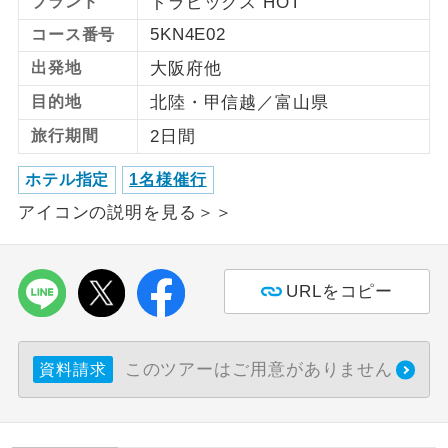
ブランド
トラピックス HOT
5KN4E02
コース番号
利用航空会社が指定なので、ご出発の計
航空会社指定
画にとても便利です。
出発地
大阪府他
目的地
北陸・甲信越／富山県
ご紹介するホテルを指定したコースで
ホテル指定
す。
旅行期間
2日間
おひとり様バ
おひとり様でバス席を2席利⽤できま
ホテル指定
1名様催行
ス2席利用
す。
アイコンの説明を見る＞＞
URLをコピー
このツアーはご用意がありません
資料請求