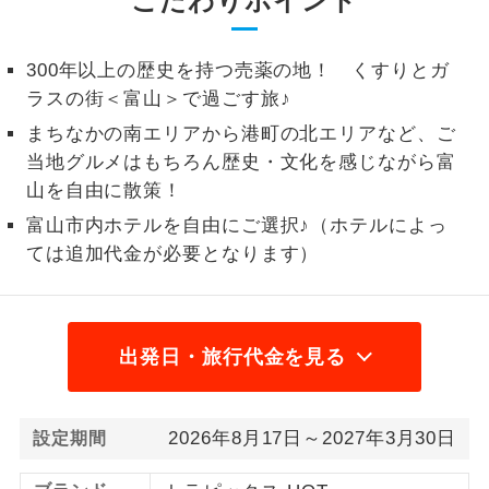
こだわりポイント
1名様から出発可能な個人型プランで
1名様催行
す。
300年以上の歴史を持つ売薬の地！ くすりとガ
ラスの街＜富山＞で過ごす旅♪
2名様から出発可能な個人型プランで
2名様催行
す。
まちなかの南エリアから港町の北エリアなど、ご
当地グルメはもちろん歴史・文化を感じながら富
おひとり様参
おひとり様限定でご参加いただけるコー
山を自由に散策！
加限定
スです。
富山市内ホテルを自由にご選択♪（ホテルによっ
ては追加代金が必要となります）
1名様1室同代
1名様1室利用でも追加料金がかからない
金
コースです。
ご夫婦限定でご参加いただけるコースで
ご夫婦限定
す。
出発日・旅行代金を見る
女性限定でご参加いただけるコースで
女性限定
す。
2026年8月17日～2027年3月30日
設定期間
ご参加にあたり年齢に制限があるコース
年齢制限あり
です。