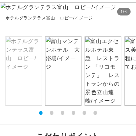
絶景
1
/
6
絶景スポットに立ち寄るコースです。
ホテルグランテラス富山 ロビー/イメージ
温泉
温泉地にも宿泊するコースです。
ご宿泊ホテルに露天風呂が付いていま
露天風呂
す。
大浴場
ご宿泊ホテルに大浴場が付いています。
全てのお食事が付いていますので、お食
全食事付き
事の心配はいりません。（機内食を除
く）
お部屋にてゆっくりとお召し上がりいた
お部屋食
だけます。
トラベルイヤ
周りの音を気にせず、ガイドさんの説明
ホン
をじっくり聞くことができます。