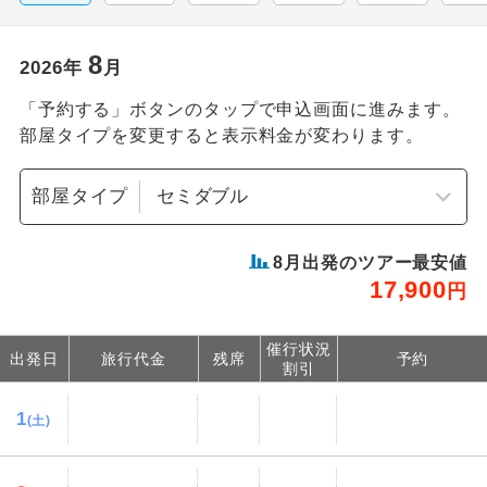
8
2026
年
月
「予約する」ボタンのタップで申込画面に進みます。
部屋タイプを変更すると表示料金が変わります。
部屋タイプ
8
月出発のツアー最安値
17,900
円
催行状況
出発日
旅行代金
残席
予約
割引
1
(土)