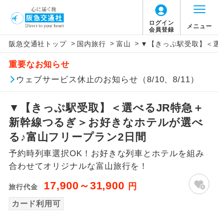
ログイン
メニュー
会員登録
>
>
>
阪急交通社トップ
国内旅行
富山
▼【きっぷ駅受取】＜選
アイコン
説明
重要なお知らせ
往路出発空港（駅）から復路到着空港
ウェブサービス休止のお知らせ（8/10、8/11）
添乗員同行
（駅）まで同行します。
▼【きっぷ駅受取】＜選べるJR特急＋
現地添乗員同
現地到着空港（駅）から最終日出発空港
行
（駅）まで添乗員が同行します。
新幹線つるぎ＞お好きなホテルが選べ
る♪富山フリープラン2日間
バスガイド乗
バスガイドが乗務し、車内での観光案内
務
予約時列車選択OK！お好きな列車とホテルを組み
があります。
合わせてオリジナルな富山旅行を！
新コース
初登場のコースです。
17,900～31,900
円
旅行代金
ユネスコに登録されている文化遺産や自
カード利用可
世界遺産
然遺産を訪ねるコースです。