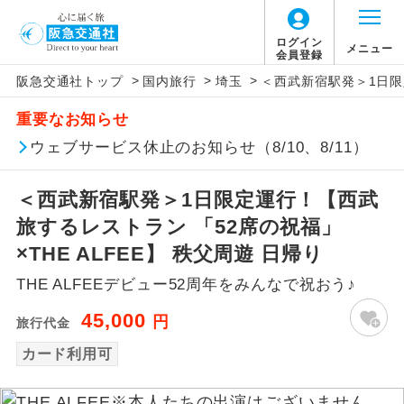
ログイン
メニュー
会員登録
>
>
>
阪急交通社トップ
国内旅行
埼玉
＜西武新宿駅発＞1日限定
アイコン
説明
重要なお知らせ
往路出発空港（駅）から復路到着空港
ウェブサービス休止のお知らせ（8/10、8/11）
添乗員同行
（駅）まで同行します。
＜西武新宿駅発＞1日限定運行！【西武
現地添乗員同
現地到着空港（駅）から最終日出発空港
行
（駅）まで添乗員が同行します。
旅するレストラン 「52席の祝福」
×THE ALFEE】 秩父周遊 日帰り
バスガイド乗
バスガイドが乗務し、車内での観光案内
務
THE ALFEEデビュー52周年をみんなで祝おう♪
があります。
45,000
円
旅行代金
新コース
初登場のコースです。
カード利用可
ユネスコに登録されている文化遺産や自
世界遺産
然遺産を訪ねるコースです。