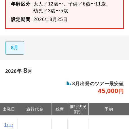
年齢区分
大人／12歳〜、子供／6歳〜11歳、
幼児／3歳〜5歳
設定期間
2026年8月25日
8月
8
2026
年
月
8
月出発のツアー最安値
45,000
円
催行状況
出発日
旅行代金
残席
予約
割引
1
(土)