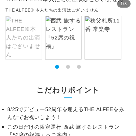
1
/
3
THE ALFEE※本人たちの出演はございません
絶景
絶景スポットに立ち寄るコースです。
温泉
温泉地にも宿泊するコースです。
ご宿泊ホテルに露天風呂が付いていま
露天風呂
す。
大浴場
ご宿泊ホテルに大浴場が付いています。
全てのお食事が付いていますので、お食
全食事付き
事の心配はいりません。（機内食を除
こだわりポイント
く）
お部屋にてゆっくりとお召し上がりいた
お部屋食
8/25でデビュー52周年を迎えるTHE ALFEEをみ
だけます。
んなでお祝いしよう！
トラベルイヤ
周りの音を気にせず、ガイドさんの説明
この日だけの限定運行 西武 旅するレストラン
ホン
をじっくり聞くことができます。
「52席の祝福」へご案内♪