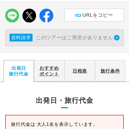
利用航空会社が指定なので、ご出発の計
航空会社指定
URLをコピー
画にとても便利です。
ご紹介するホテルを指定したコースで
ホテル指定
す。
このツアーはご用意がありません
資料請求
おひとり様バ
おひとり様でバス席を2席利⽤できま
ス2席利用
す。
出発日
おすすめ
日程表
旅行条件
旅行代金
ポイント
出発日・旅行代金
旅行代金は 大人1名を表示しています。