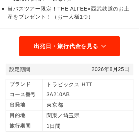
当バスツアー限定！THE ALFEE×西武鉄道のお土
1名様から出発可能な個人型プランで
1名様催行
産をプレゼント！（お一人様1つ）
す。
2名様から出発可能な個人型プランで
2名様催行
す。
出発日・旅行代金を見る
おひとり様参
おひとり様限定でご参加いただけるコー
加限定
スです。
2026年8月25日
設定期間
1名様1室同代
1名様1室利用でも追加料金がかからない
金
コースです。
ブランド
トラピックス HTT
ご夫婦限定でご参加いただけるコースで
3A210AB
コース番号
ご夫婦限定
す。
出発地
東京都
女性限定でご参加いただけるコースで
女性限定
目的地
関東／埼玉県
す。
旅行期間
1日間
ご参加にあたり年齢に制限があるコース
年齢制限あり
です。