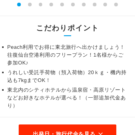
1名様から出発可能な個人型プランで
1名様催行
す。
こだわりポイント
2名様から出発可能な個人型プランで
2名様催行
す。
Peach利用でお得に東北旅行へ出かけましょう！
おひとり様参
おひとり様限定でご参加いただけるコー
加限定
往復仙台空港利用のフリープラン！1名様からご
スです。
参加OK♪
1名様1室同代
1名様1室利用でも追加料金がかからない
うれしい受託手荷物（預入荷物）20ｋｇ・機内持
金
コースです。
込も7kgまでOK！
東北内のシティホテルから温泉宿・高原リゾート
ご夫婦限定でご参加いただけるコースで
ご夫婦限定
す。
などお好きなホテルが選べる！（一部追加代金あ
り）
女性限定でご参加いただけるコースで
女性限定
す。
ご参加にあたり年齢に制限があるコース
年齢制限あり
出発日・旅行代金を見る
です。