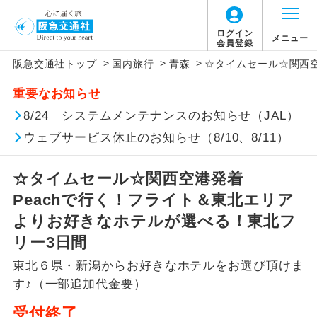
【国内旅客施設使用料について】
ログイン
メニュー
会員登録
>
>
>
阪急交通社トップ
国内旅行
青森
☆タイムセール☆関西空
旅行代金に国内旅客施設使用料は含まれてお
アイコン
説明
重要なお知らせ
りません。別途お支払いが必要となります。
往路出発空港（駅）から復路到着空港
8/24 システムメンテナンスのお知らせ（JAL）
添乗員同行
関空(2ﾀｰﾐﾅﾙ国内線出発)片道：大人510円、
（駅）まで同行します。
子供510円
ウェブサービス休止のお知らせ（8/10、8/11）
関空(2ﾀｰﾐﾅﾙ国内線到着)片道：大人510円、
現地添乗員同
現地到着空港（駅）から最終日出発空港
行
（駅）まで添乗員が同行します。
子供510円
☆タイムセール☆関西空港発着
仙台往復：大人580円、子供300円
Peachで行く！フライト＆東北エリア
バスガイド乗
バスガイドが乗務し、車内での観光案内
よりお好きなホテルが選べる！東北フ
務
があります。
リー3日間
新コース
初登場のコースです。
東北６県・新潟からお好きなホテルをお選び頂けま
す♪（一部追加代金要）
ユネスコに登録されている文化遺産や自
世界遺産
然遺産を訪ねるコースです。
受付終了