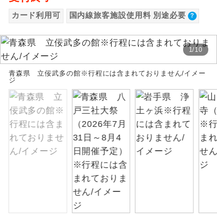
カード利用可
国内線旅客施設使用料 別途必要
絶景
絶景スポットに立ち寄るコースです。
温泉
温泉地にも宿泊するコースです。
1
/
10
ご宿泊ホテルに露天風呂が付いていま
青森県 立佞武多の館※行程には含まれておりません/イメー
露天風呂
ジ
す。
大浴場
ご宿泊ホテルに大浴場が付いています。
全てのお食事が付いていますので、お食
全食事付き
事の心配はいりません。（機内食を除
く）
お部屋にてゆっくりとお召し上がりいた
お部屋食
だけます。
トラベルイヤ
周りの音を気にせず、ガイドさんの説明
ホン
をじっくり聞くことができます。