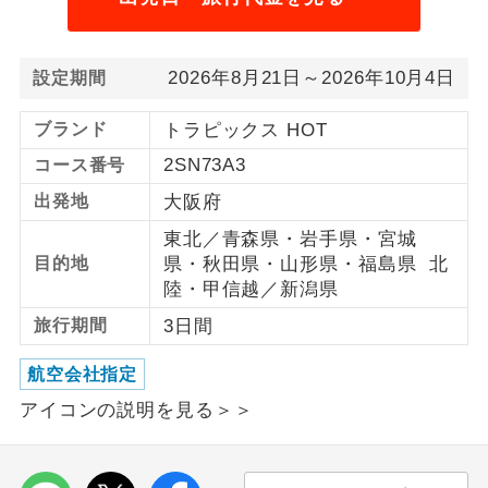
利用航空会社が指定なので、ご出発の計
航空会社指定
画にとても便利です。
2026年8月21日～2026年10月4日
設定期間
ご紹介するホテルを指定したコースで
ホテル指定
ブランド
トラピックス HOT
す。
2SN73A3
コース番号
おひとり様バ
おひとり様でバス席を2席利⽤できま
出発地
大阪府
ス2席利用
す。
東北／青森県・岩手県・宮城
目的地
県・秋田県・山形県・福島県 北
陸・甲信越／新潟県
旅行期間
3日間
航空会社指定
アイコンの説明を見る＞＞