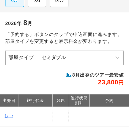
8
2026
年
月
「予約する」ボタンのタップで申込画面に進みます。
部屋タイプを変更すると表示料金が変わります。
部屋タイプ
8
月出発のツアー最安値
23,800
円
催行状況
出発日
旅行代金
残席
予約
割引
1
(土)