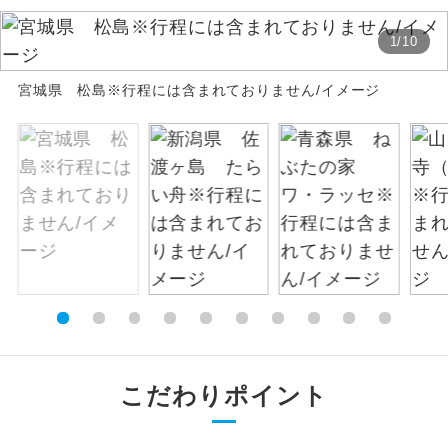
絶景
絶景スポットに立ち寄るコースです。
1
/
10
宮城県 松島※行程には含まれておりません/イメージ
温泉
温泉地にも宿泊するコースです。
ご宿泊ホテルに露天風呂が付いていま
露天風呂
す。
大浴場
ご宿泊ホテルに大浴場が付いています。
全てのお食事が付いていますので、お食
全食事付き
事の心配はいりません。（機内食を除
く）
お部屋にてゆっくりとお召し上がりいた
お部屋食
だけます。
こだわりポイント
トラベルイヤ
周りの音を気にせず、ガイドさんの説明
ホン
をじっくり聞くことができます。