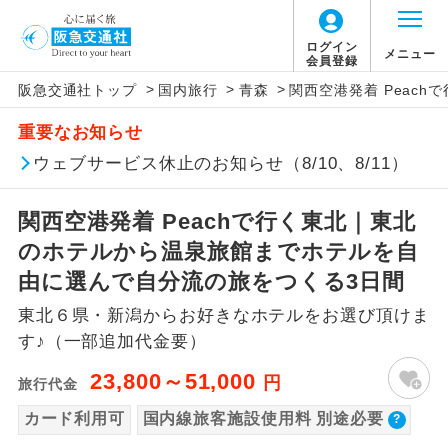
【国内旅客施設使用料について】
ログイン
メニュー
会員登録
>
>
>
阪急交通社トップ
国内旅行
青森
関西空港発着 Peac
旅行代金に国内旅客施設使用料は含まれてお
アイコン
説明
重要なお知らせ
りません。別途お支払いが必要となります。
往路出発空港（駅）から復路到着空港
ウェブサービス休止のお知らせ（8/10、8/11）
添乗員同行
関空(2ﾀｰﾐﾅﾙ国内線出発)片道：大人510円、
（駅）まで同行します。
子供510円
関西空港発着 Peachで行く東北｜東北
関空(2ﾀｰﾐﾅﾙ国内線到着)片道：大人510円、
現地添乗員同
現地到着空港（駅）から最終日出発空港
行
（駅）まで添乗員が同行します。
のホテルから温泉旅館までホテルを自
子供510円
仙台往復：大人580円、子供300円
由に選んで自分流の旅をつくる3日間
バスガイド乗
バスガイドが乗務し、車内での観光案内
務
東北６県・新潟からお好きなホテルをお選び頂けま
があります。
す♪（一部追加代金要）
新コース
初登場のコースです。
23,800～51,000
円
旅行代金
ユネスコに登録されている文化遺産や自
カード利用可
国内線旅客施設使用料 別途必要
世界遺産
然遺産を訪ねるコースです。