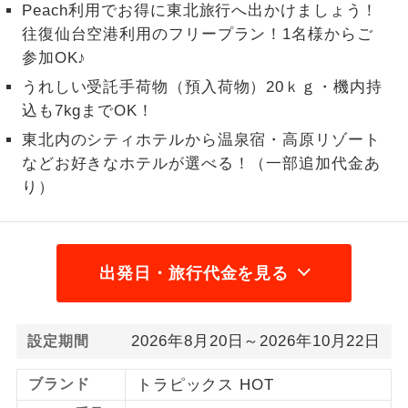
Peach利用でお得に東北旅行へ出かけましょう！
1名様から出発可能な個人型プランで
往復仙台空港利用のフリープラン！1名様からご
1名様催行
す。
参加OK♪
うれしい受託手荷物（預入荷物）20ｋｇ・機内持
2名様から出発可能な個人型プランで
2名様催行
す。
込も7kgまでOK！
東北内のシティホテルから温泉宿・高原リゾート
おひとり様参
おひとり様限定でご参加いただけるコー
加限定
などお好きなホテルが選べる！（一部追加代金あ
スです。
り）
1名様1室同代
1名様1室利用でも追加料金がかからない
金
コースです。
出発日・旅行代金を見る
ご夫婦限定でご参加いただけるコースで
ご夫婦限定
す。
女性限定でご参加いただけるコースで
女性限定
2026年8月20日～2026年10月22日
設定期間
す。
ブランド
トラピックス HOT
ご参加にあたり年齢に制限があるコース
年齢制限あり
です。