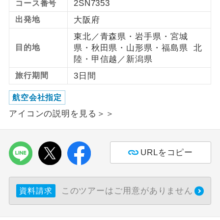
2SN7353
コース番号
出発地
大阪府
利用航空会社が指定なので、ご出発の計
航空会社指定
画にとても便利です。
東北／青森県・岩手県・宮城
目的地
県・秋田県・山形県・福島県 北
ご紹介するホテルを指定したコースで
ホテル指定
陸・甲信越／新潟県
す。
旅行期間
3日間
おひとり様バ
おひとり様でバス席を2席利⽤できま
ス2席利用
す。
航空会社指定
アイコンの説明を見る＞＞
URLをコピー
このツアーはご用意がありません
資料請求