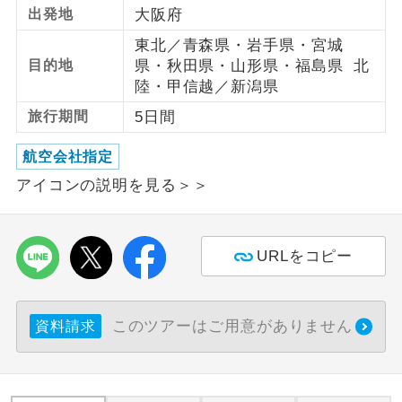
出発地
大阪府
利用航空会社が指定なので、ご出発の計
航空会社指定
東北／青森県・岩手県・宮城
画にとても便利です。
目的地
県・秋田県・山形県・福島県 北
陸・甲信越／新潟県
ご紹介するホテルを指定したコースで
ホテル指定
す。
旅行期間
5日間
おひとり様バ
おひとり様でバス席を2席利⽤できま
航空会社指定
ス2席利用
す。
アイコンの説明を見る＞＞
URLをコピー
このツアーはご用意がありません
資料請求