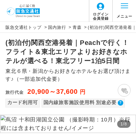
【国内旅客施設使用料について】
ログイン
メニュー
会員登録
>
>
>
阪急交通社トップ
国内旅行
青森
(初泊付)関西空港発着
旅行代金に国内旅客施設使用料は含まれてお
アイコン
説明
りません。別途お支払いが必要となります。
(初泊付)関西空港発着｜Peachで行く！
往路出発空港（駅）から復路到着空港
添乗員同行
関空(2ﾀｰﾐﾅﾙ国内線出発)片道：大人510円、
フライト＆東北エリアよりお好きなホ
（駅）まで同行します。
子供510円
テルが選べる！東北フリー1泊5日間
関空(2ﾀｰﾐﾅﾙ国内線到着)片道：大人510円、
現地添乗員同
現地到着空港（駅）から最終日出発空港
東北６県・新潟からお好きなホテルをお選び頂けま
行
（駅）まで添乗員が同行します。
子供510円
す♪（一部追加代金要）
仙台往復：大人580円、子供300円
バスガイド乗
バスガイドが乗務し、車内での観光案内
20,900～37,600
円
旅行代金
務
があります。
カード利用可
国内線旅客施設使用料 別途必要
新コース
初登場のコースです。
1
/
8
ユネスコに登録されている文化遺産や自
世界遺産
然遺産を訪ねるコースです。