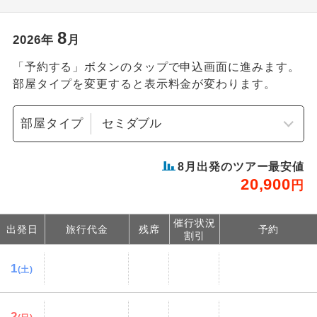
8
2026
年
月
「予約する」ボタンのタップで申込画面に進みます。
部屋タイプを変更すると表示料金が変わります。
部屋タイプ
8
月出発のツアー最安値
20,900
円
催行状況
出発日
旅行代金
残席
予約
割引
1
(土)
2