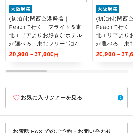
大阪府発
大阪府発
(初泊付)関西空港発着｜
(初泊付)関西
Peachで行く！フライト＆東
Peachで行
北エリアよりお好きなホテル
北エリアより
が選べる！東北フリー1泊7日
が選べる！東北
間
間
20,900～37,600
20,900～37,
円
お気に入りツアーを見る
お電話 FAX でのご予約・お問い合わせ