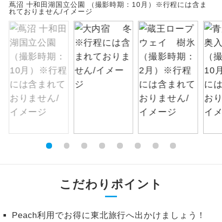
蔦沼 十和田湖国立公園 （撮影時期：10月）※行程には含ま
れておりません/イメージ
絶景
絶景スポットに立ち寄るコースです。
温泉
温泉地にも宿泊するコースです。
ご宿泊ホテルに露天風呂が付いていま
露天風呂
す。
大浴場
ご宿泊ホテルに大浴場が付いています。
全てのお食事が付いていますので、お食
全食事付き
事の心配はいりません。（機内食を除
く）
お部屋にてゆっくりとお召し上がりいた
お部屋食
こだわりポイント
だけます。
トラベルイヤ
周りの音を気にせず、ガイドさんの説明
ホン
Peach利用でお得に東北旅行へ出かけましょう！
をじっくり聞くことができます。