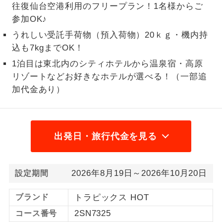
往復仙台空港利用のフリープラン！1名様からご
1名様から出発可能な個人型プランで
参加OK♪
1名様催行
す。
うれしい受託手荷物（預入荷物）20ｋｇ・機内持
込も7kgまでOK！
2名様から出発可能な個人型プランで
2名様催行
す。
1泊目は東北内のシティホテルから温泉宿・高原
リゾートなどお好きなホテルが選べる！（一部追
おひとり様参
おひとり様限定でご参加いただけるコー
加限定
加代金あり）
スです。
1名様1室同代
1名様1室利用でも追加料金がかからない
金
コースです。
出発日・旅行代金を見る
ご夫婦限定でご参加いただけるコースで
ご夫婦限定
す。
2026年8月19日～2026年10月20日
設定期間
女性限定でご参加いただけるコースで
女性限定
す。
ブランド
トラピックス HOT
ご参加にあたり年齢に制限があるコース
2SN7325
コース番号
年齢制限あり
です。