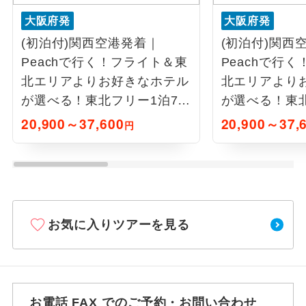
大阪府発
大阪府発
(初泊付)関西空港発着｜
(初泊付)関西
Peachで行く！フライト＆東
Peachで行
北エリアよりお好きなホテル
北エリアより
が選べる！東北フリー1泊7日
が選べる！東北
間
間
20,900～37,600
20,900～37,
円
お気に入りツアーを見る
お電話 FAX でのご予約・お問い合わせ