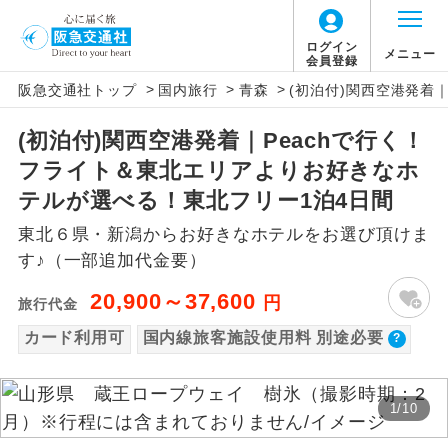
【国内旅客施設使用料について】
ログイン
メニュー
会員登録
>
>
>
阪急交通社トップ
国内旅行
青森
(初泊付)関西空港発着
旅行代金に国内旅客施設使用料は含まれてお
アイコン
説明
りません。別途お支払いが必要となります。
(初泊付)関西空港発着｜Peachで行く！
往路出発空港（駅）から復路到着空港
添乗員同行
関空(2ﾀｰﾐﾅﾙ国内線出発)片道：大人510円、
フライト＆東北エリアよりお好きなホ
（駅）まで同行します。
子供510円
テルが選べる！東北フリー1泊4日間
関空(2ﾀｰﾐﾅﾙ国内線到着)片道：大人510円、
現地添乗員同
現地到着空港（駅）から最終日出発空港
東北６県・新潟からお好きなホテルをお選び頂けま
行
（駅）まで添乗員が同行します。
子供510円
す♪（一部追加代金要）
仙台往復：大人580円、子供300円
バスガイド乗
バスガイドが乗務し、車内での観光案内
20,900～37,600
円
旅行代金
務
があります。
カード利用可
国内線旅客施設使用料 別途必要
新コース
初登場のコースです。
1
/
10
ユネスコに登録されている文化遺産や自
世界遺産
然遺産を訪ねるコースです。