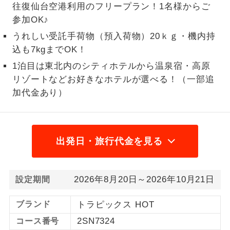
往復仙台空港利用のフリープラン！1名様からご
1名様から出発可能な個人型プランで
参加OK♪
1名様催行
す。
うれしい受託手荷物（預入荷物）20ｋｇ・機内持
込も7kgまでOK！
2名様から出発可能な個人型プランで
2名様催行
す。
1泊目は東北内のシティホテルから温泉宿・高原
リゾートなどお好きなホテルが選べる！（一部追
おひとり様参
おひとり様限定でご参加いただけるコー
加限定
加代金あり）
スです。
1名様1室同代
1名様1室利用でも追加料金がかからない
金
コースです。
出発日・旅行代金を見る
ご夫婦限定でご参加いただけるコースで
ご夫婦限定
す。
2026年8月20日～2026年10月21日
設定期間
女性限定でご参加いただけるコースで
女性限定
す。
ブランド
トラピックス HOT
ご参加にあたり年齢に制限があるコース
2SN7324
コース番号
年齢制限あり
です。