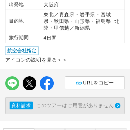
出発地
大阪府
利用航空会社が指定なので、ご出発の計
航空会社指定
東北／青森県・岩手県・宮城
画にとても便利です。
目的地
県・秋田県・山形県・福島県 北
陸・甲信越／新潟県
ご紹介するホテルを指定したコースで
ホテル指定
す。
旅行期間
4日間
おひとり様バ
おひとり様でバス席を2席利⽤できま
航空会社指定
ス2席利用
す。
アイコンの説明を見る＞＞
URLをコピー
このツアーはご用意がありません
資料請求