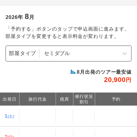
8
2026
年
月
「予約する」ボタンのタップで申込画面に進みます。
部屋タイプを変更すると表示料金が変わります。
部屋タイプ
8
月出発のツアー最安値
20,900
円
催行状況
出発日
旅行代金
残席
予約
割引
1
(土)
2