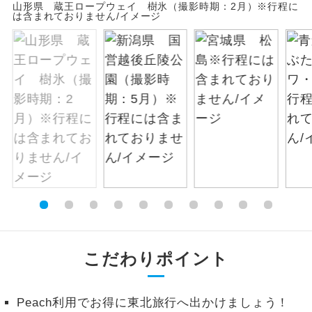
山形県 蔵王ロープウェイ 樹氷（撮影時期：2月）※行程に
は含まれておりません/イメージ
絶景
絶景スポットに立ち寄るコースです。
温泉
温泉地にも宿泊するコースです。
ご宿泊ホテルに露天風呂が付いていま
露天風呂
す。
大浴場
ご宿泊ホテルに大浴場が付いています。
全てのお食事が付いていますので、お食
全食事付き
事の心配はいりません。（機内食を除
く）
お部屋にてゆっくりとお召し上がりいた
お部屋食
こだわりポイント
だけます。
トラベルイヤ
周りの音を気にせず、ガイドさんの説明
ホン
Peach利用でお得に東北旅行へ出かけましょう！
をじっくり聞くことができます。