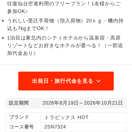
往復仙台空港利用のフリープラン！1名様からご
1名様から出発可能な個人型プランで
参加OK♪
1名様催行
す。
うれしい受託手荷物（預入荷物）20ｋｇ・機内持
込も7kgまでOK！
2名様から出発可能な個人型プランで
2名様催行
す。
1泊目は東北内のシティホテルから温泉宿・高原
リゾートなどお好きなホテルが選べる！（一部追
おひとり様参
おひとり様限定でご参加いただけるコー
加限定
加代金あり）
スです。
1名様1室同代
1名様1室利用でも追加料金がかからない
金
コースです。
出発日・旅行代金を見る
ご夫婦限定でご参加いただけるコースで
ご夫婦限定
す。
2026年8月19日～2026年10月21日
設定期間
女性限定でご参加いただけるコースで
女性限定
す。
ブランド
トラピックス HOT
ご参加にあたり年齢に制限があるコース
2SN7324
コース番号
年齢制限あり
です。