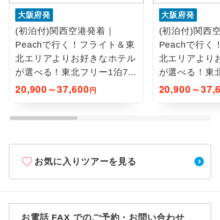
大阪府発
大阪府発
(初泊付)関西空港発着｜
(初泊付)関西
Peachで行く！フライト＆東
Peachで行
北エリアよりお好きなホテル
北エリアより
が選べる！東北フリー1泊7日
が選べる！東北
間
間
20,900～37,600
20,900～37,
円
お気に入りツアーを見る
お電話 FAX でのご予約・お問い合わせ