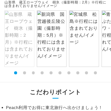
山形県 蔵王ロープウェイ 樹氷（撮影時期：2月）※行程に
は含まれておりません/イメージ
絶景
絶景スポットに立ち寄るコースです。
温泉
温泉地にも宿泊するコースです。
ご宿泊ホテルに露天風呂が付いていま
露天風呂
す。
大浴場
ご宿泊ホテルに大浴場が付いています。
全てのお食事が付いていますので、お食
全食事付き
事の心配はいりません。（機内食を除
く）
お部屋にてゆっくりとお召し上がりいた
お部屋食
こだわりポイント
だけます。
トラベルイヤ
周りの音を気にせず、ガイドさんの説明
ホン
Peach利用でお得に東北旅行へ出かけましょう！
をじっくり聞くことができます。