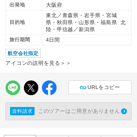
出発地
大阪府
利用航空会社が指定なので、ご出発の計
航空会社指定
東北／青森県・岩手県・宮城
画にとても便利です。
目的地
県・秋田県・山形県・福島県 北
陸・甲信越／新潟県
ご紹介するホテルを指定したコースで
ホテル指定
す。
旅行期間
4日間
おひとり様バ
おひとり様でバス席を2席利⽤できま
航空会社指定
ス2席利用
す。
アイコンの説明を見る＞＞
URLをコピー
このツアーはご用意がありません
資料請求