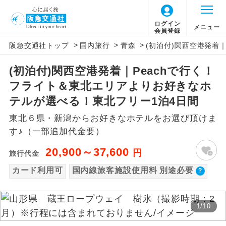
【国内旅客施設使用料について】
ログイン
メニュー
会員登録
>
>
>
阪急交通社トップ
国内旅行
青森
(初泊付)関西空港発着
旅行代金に国内旅客施設使用料は含まれてお
アイコン
説明
りません。別途お支払いが必要となります。
(初泊付)関西空港発着｜Peachで行く！
往路出発空港（駅）から復路到着空港
添乗員同行
関空(2ﾀｰﾐﾅﾙ国内線出発)片道：大人510円、
フライト＆東北エリアよりお好きなホ
（駅）まで同行します。
子供510円
テルが選べる！東北フリー1泊4日間
関空(2ﾀｰﾐﾅﾙ国内線到着)片道：大人510円、
現地添乗員同
現地到着空港（駅）から最終日出発空港
東北６県・新潟からお好きなホテルをお選び頂けま
行
（駅）まで添乗員が同行します。
子供510円
す♪（一部追加代金要）
仙台往復：大人580円、子供300円
バスガイド乗
バスガイドが乗務し、車内での観光案内
20,900～37,600
円
旅行代金
務
があります。
カード利用可
国内線旅客施設使用料 別途必要
新コース
初登場のコースです。
1
/
10
ユネスコに登録されている文化遺産や自
世界遺産
然遺産を訪ねるコースです。