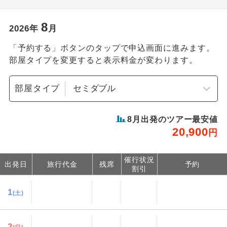
8
2026
年
月
「予約する」ボタンのタップで申込画面に進みます。
部屋タイプを変更すると表示料金が変わります。
部屋タイプ
8
月出発のツアー最安値
20,900
円
催行状況
出発日
旅行代金
残席
予約
割引
1
(土)
2