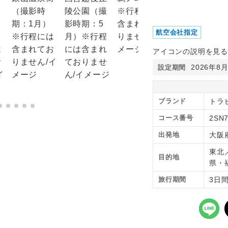
航空会社指定
アイコンの説明を見る
2026年8
設定期間
ブランド
トラ
コース番号
2SN7
出発地
大阪
東北
目的地
県・
旅行期間
3日