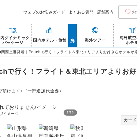
お
ウェブのお悩みガイド
よくある質問
店舗案内
海外
国内ダイナミック
海外航空
国内ホテル・旅館
海外ツアー
パッケージ
ホテ
付)関西空港発着｜Peachで行く！フライト＆東北エリアよりお好きなホテルが
eachで行く！フライト＆東北エリアよりお
び頂けます♪（一部追加代金要）
1
/
10
/イメージ
福島県 大内宿※行程には
カード