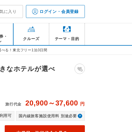
気に入り
ログイン・会員登録
券・
クルーズ
テーマ・目的
ル
選べる！東北フリー1泊3日間
好きなホテルが選べ
20,900～37,600
円
旅行代金
含まれておりません/イメージ
利用可
国内線旅客施設使用料 別途必要
岩