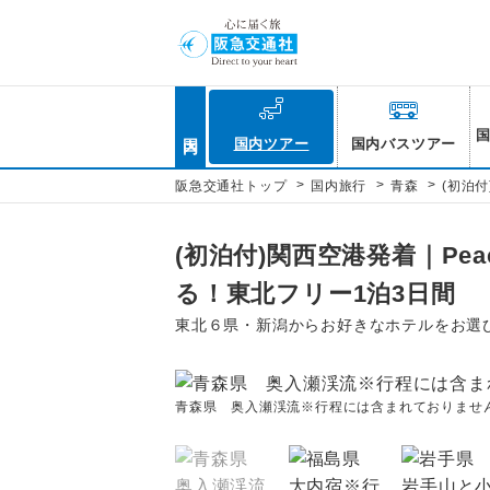
国内
国内ツアー
国内バスツアー
>
>
>
阪急交通社トップ
国内旅行
青森
(初泊
(初泊付)関西空港発着｜P
る！東北フリー1泊3日間
東北６県・新潟からお好きなホテルをお選
青森県 奥入瀬渓流※行程には含まれておりません