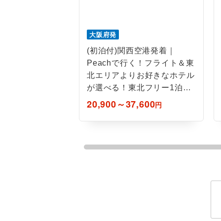
ホテル
おひとり様バ
大阪府発
(初泊付)関西空港発着｜
Peachで行く！フライト＆東
北エリアよりお好きなホテル
が選べる！東北フリー1泊7
日間
20,900～37,600
円