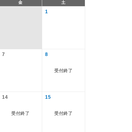
金
土
1
7
8
受付終了
で同行しま
14
15
まで添乗員が
受付終了
受付終了
ます。