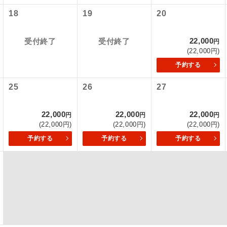
内旅客施設使用料は含まれておりません。別途お支払いが必要と
18
19
20
ﾙ国内線出発)片道：大人510円、子供510円
初登場のコースです。
ース
ﾙ国内線到着)片道：大人510円、子供510円
ユネスコに登録されている文化遺産や自然遺産
22,000
580円、子供300円
受付終了
受付終了
円
遺産
(22,000円)
スです。
予約する
絶景スポットに立ち寄るコースです。
景
25
26
27
温泉地にも宿泊するコースです。
泉
22,000
22,000
22,000
円
円
円
ご宿泊ホテルに露天風呂が付いています。
風呂
(22,000円)
(22,000円)
(22,000円)
予約する
予約する
予約する
ご宿泊ホテルに大浴場が付いています。
場
全てのお食事が付いていますので、お食事の心
付き
ん。（機内食を除く）
お部屋にてゆっくりとお召し上がりいただけま
屋食