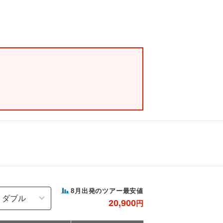
8
月出発のツアー最安値
20,900
円