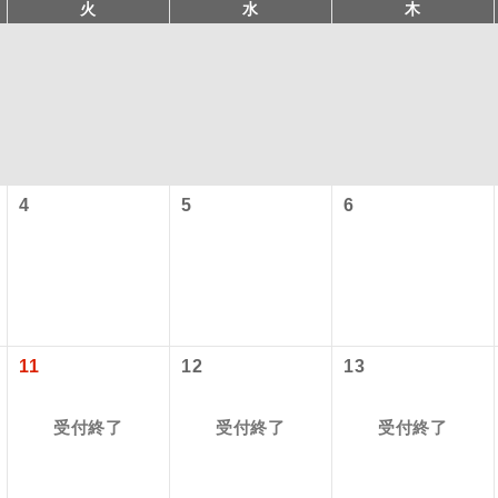
火
水
木
4
5
6
コン
説明
往路出発空港（駅）から復路到着空港（駅）ま
同行
す。
11
12
13
現地到着空港（駅）から最終日出発空港（駅）
員同行
受付終了
受付終了
受付終了
同行します。
施設使用料について】
バスガイドが乗務し、車内での観光案内があり
ド乗務