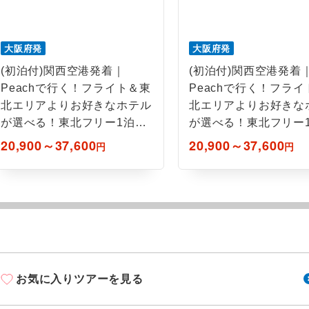
ご紹介するホテルを指定したコースです。
指定
おひとり様でバス席を2席利⽤できます。
ス2席利用
大阪府発
大阪府発
(初泊付)関西空港発着｜
(初泊付)関西空港発着
Peachで行く！フライト＆東
Peachで行く！フラ
北エリアよりお好きなホテル
北エリアよりお好きな
が選べる！東北フリー1泊6
が選べる！東北フリー1
日間
日間
20,900～37,600
20,900～37,600
円
円
お気に入りツアーを見る