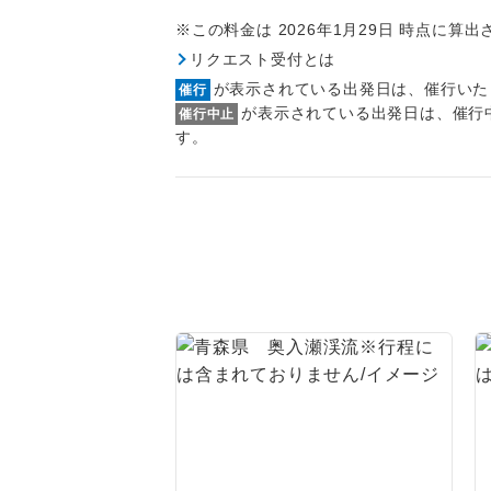
トラベル
※この料金は 2026年1月29日 時点に算
リクエスト受付とは
1名様
が表示されている出発日は、催行いた
催行
が表示されている出発日は、催行
催行中止
2名様
す。
おひとり様
1名様1
ご夫婦
女性
年齢制
航空会