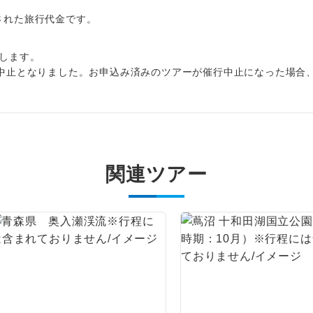
周りの音を気にせず、ガイドさんの説明をじっ
イヤホン
ができます。
出された旅行代金です。
1名様から出発可能な個人型プランです。
催行
します。
中止となりました。お申込み済みのツアーが催行中止になった場合
2名様から出発可能な個人型プランです。
催行
おひとり様限定でご参加いただけるコースです
参加限定
1名様1室利用でも追加料金がかからないコース
室同代金
関連ツアー
ご夫婦限定でご参加いただけるコースです。
限定
女性限定でご参加いただけるコースです。
限定
ご参加にあたり年齢に制限があるコースです。
限あり
利用航空会社が指定なので、ご出発の計画にと
社指定
す。