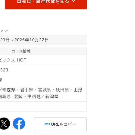
出発日・旅行代金を見る
＞＞
月20日～2026年10月22日
コース情報
ピックス HOT
323
府
／青森県・岩手県・宮城県・秋田県・山形
福島県 北陸・甲信越／新潟県
間
URLをコピー