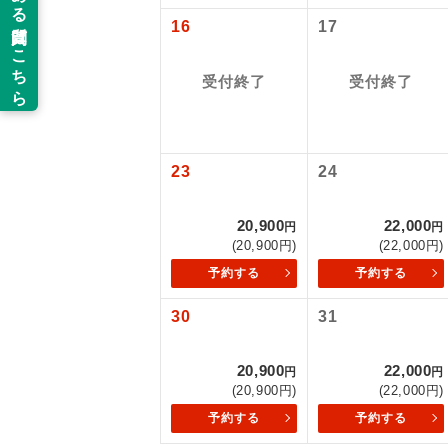
旅行代金に国
16
17
関空(2ﾀｰﾐﾅ
新コ
関空(2ﾀｰﾐﾅ
仙台往復：大人
受付終了
受付終了
世界
絶
23
24
温
20,900
22,000
円
円
露天
(20,900円)
(22,000円)
予約する
予約する
大浴
30
31
全食事
20,900
22,000
円
円
(20,900円)
(22,000円)
お部
予約する
予約する