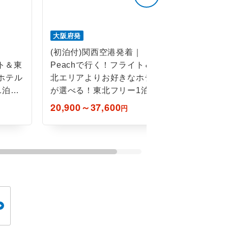
大阪府発
｜
(初泊付)関西空港発着｜
イト＆東
Peachで行く！フライト＆東
ホテル
北エリアよりお好きなホテル
泊5
が選べる！東北フリー1泊4
日間
20,900～37,600
円