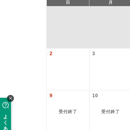
日
月
2
3
アイ
添乗員
9
10
現地添乗
受付終了
受付終了
【国内旅客
バスガイ