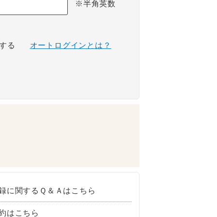
※半角英数
する
オートログインとは？
録に関するＱ＆Ａはこちら
約はこちら