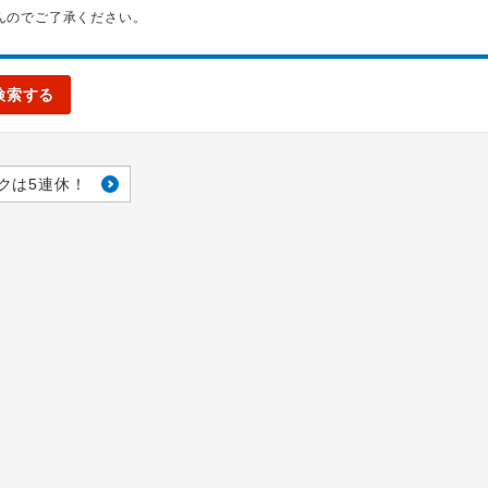
んのでご了承ください。
検索する
クは5連休！