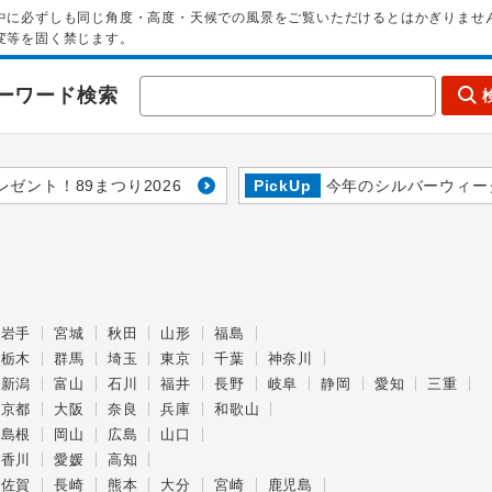
中に必ずしも同じ角度・高度・天候での風景をご覧いただけるとはかぎりませ
変等を固く禁じます。
ーワード検索
レゼント！89まつり2026
PickUp
今年のシルバーウィー
岩手
宮城
秋田
山形
福島
栃木
群馬
埼玉
東京
千葉
神奈川
新潟
富山
石川
福井
長野
岐阜
静岡
愛知
三重
京都
大阪
奈良
兵庫
和歌山
島根
岡山
広島
山口
香川
愛媛
高知
佐賀
長崎
熊本
大分
宮崎
鹿児島