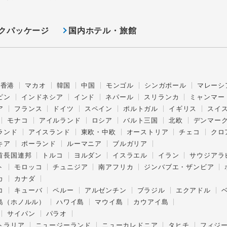
クパッケージ
国内ホテル・旅館
香港
マカオ
韓国
中国
モンゴル
シンガポール
マレーシ
ピン
インドネシア
インド
ネパール
スリランカ
ミャンマー
ア
フランス
ドイツ
スペイン
ポルトガル
イギリス
スイ
モナコ
アイルランド
ロシア
バルト三国
北欧
デンマー
ランド
アイスランド
東欧・中欧
オーストリア
チェコ
クロ
キア
ポーランド
ルーマニア
ブルガリア
首長国連邦
トルコ
ヨルダン
イスラエル
イラン
サウジアラ
ト
モロッコ
チュニジア
南アフリカ
ジンバブエ・ザンビア
カ
カナダ
コ
キューバ
ペルー
アルゼンチン
ブラジル
エクアドル
島（ホノルル）
ハワイ島
マウイ島
カウアイ島
サイパン
パラオ
トラリア
ニュージーランド
ニューカレドニア
タヒチ
フィジ