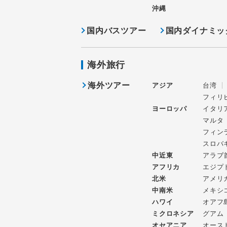
沖縄
国内バスツアー
国内ダイナミッ
海外旅行
海外ツアー
アジア
台湾
フィリ
ヨーロッパ
イタリ
マルタ
フィン
スロバ
中近東
アラブ
アフリカ
エジプ
北米
アメリ
中南米
メキシ
ハワイ
オアフ
ミクロネシア
グアム
オセアニア
オース