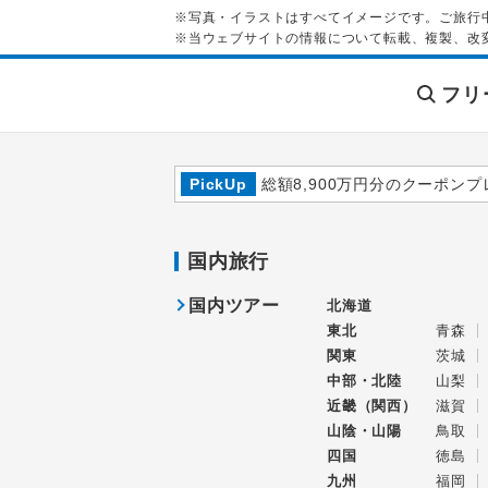
※写真・イラストはすべてイメージです。ご旅行
※当ウェブサイトの情報について転載、複製、改
フリ
PickUp
総額8,900万円分のクーポンプ
国内旅行
国内ツアー
北海道
東北
青森
関東
茨城
中部・北陸
山梨
近畿（関西）
滋賀
山陰・山陽
鳥取
四国
徳島
九州
福岡