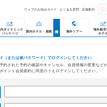
ウェブのお悩みガイド
よくある質問
店舗案内
海外
国内ダイナミック
海外航空
国内ホテル・旅館
海外ツアー
パッケージ
ホテ
ド（または仮パスワード）でログインしてください
予約された予約の確認やキャンセル、会員情報の変更など
ポイント会員規約に同意のうえログインしてください。