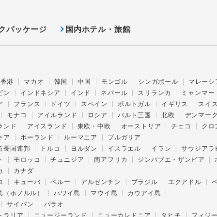
クパッケージ
国内ホテル・旅館
香港
マカオ
韓国
中国
モンゴル
シンガポール
マレーシ
ピン
インドネシア
インド
ネパール
スリランカ
ミャンマー
ア
フランス
ドイツ
スペイン
ポルトガル
イギリス
スイ
モナコ
アイルランド
ロシア
バルト三国
北欧
デンマー
ランド
アイスランド
東欧・中欧
オーストリア
チェコ
クロ
キア
ポーランド
ルーマニア
ブルガリア
首長国連邦
トルコ
ヨルダン
イスラエル
イラン
サウジアラ
ト
モロッコ
チュニジア
南アフリカ
ジンバブエ・ザンビア
カ
カナダ
コ
キューバ
ペルー
アルゼンチン
ブラジル
エクアドル
島（ホノルル）
ハワイ島
マウイ島
カウアイ島
サイパン
パラオ
トラリア
ニュージーランド
ニューカレドニア
タヒチ
フィジ