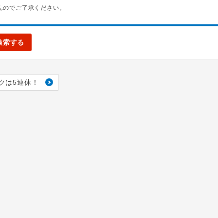
んのでご了承ください。
検索する
クは5連休！