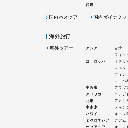
沖縄
国内バスツアー
国内ダイナミッ
海外旅行
海外ツアー
アジア
台湾
フィリ
ヨーロッパ
イタリ
マルタ
フィン
スロバ
中近東
アラブ
アフリカ
エジプ
北米
アメリ
中南米
メキシ
ハワイ
オアフ
ミクロネシア
グアム
オセアニア
オース