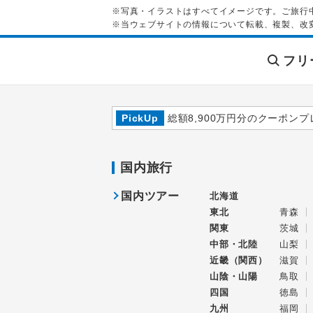
※写真・イラストはすべてイメージです。ご旅行
※当ウェブサイトの情報について転載、複製、改
フリ
PickUp
総額8,900万円分のクーポンプ
国内旅行
国内ツアー
北海道
東北
青森
関東
茨城
中部・北陸
山梨
近畿（関西）
滋賀
山陰・山陽
鳥取
四国
徳島
九州
福岡