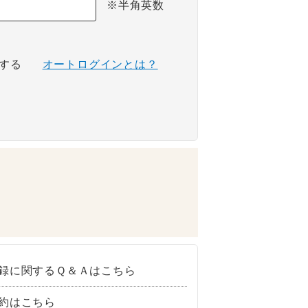
※半角英数
する
オートログインとは？
録に関するＱ＆Ａはこちら
約はこちら