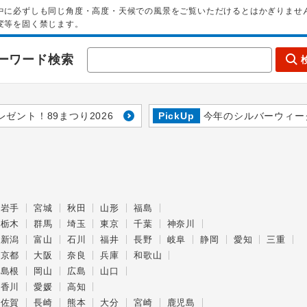
中に必ずしも同じ角度・高度・天候での風景をご覧いただけるとはかぎりませ
変等を固く禁じます。
ーワード検索
レゼント！89まつり2026
PickUp
今年のシルバーウィー
岩手
宮城
秋田
山形
福島
栃木
群馬
埼玉
東京
千葉
神奈川
新潟
富山
石川
福井
長野
岐阜
静岡
愛知
三重
京都
大阪
奈良
兵庫
和歌山
島根
岡山
広島
山口
香川
愛媛
高知
佐賀
長崎
熊本
大分
宮崎
鹿児島