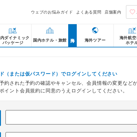
ウェブのお悩みガイド
よくある質問
店舗案内
海外
国内ダイナミック
海外航空
国内ホテル・旅館
海外ツアー
パッケージ
ホテ
ド（または仮パスワード）でログインしてください
予約された予約の確認やキャンセル、会員情報の変更など
ポイント会員規約に同意のうえログインしてください。