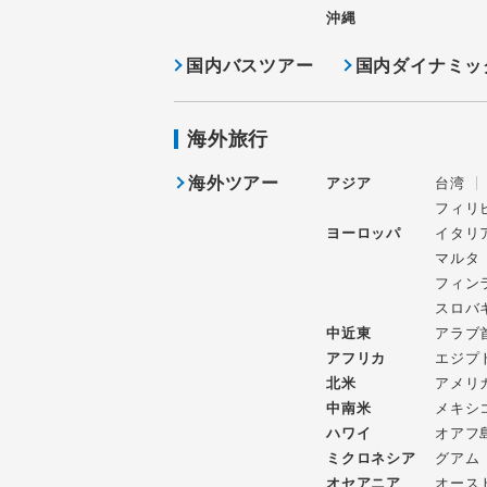
沖縄
国内バスツアー
国内ダイナミッ
海外旅行
海外ツアー
アジア
台湾
フィリ
ヨーロッパ
イタリ
マルタ
フィン
スロバ
中近東
アラブ
アフリカ
エジプ
北米
アメリ
中南米
メキシ
ハワイ
オアフ
ミクロネシア
グアム
オセアニア
オース