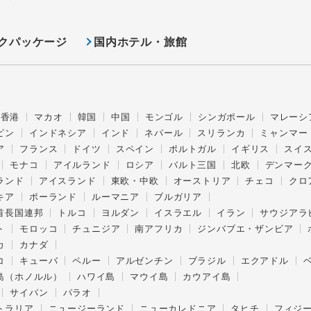
クパッケージ
国内ホテル・旅館
香港
マカオ
韓国
中国
モンゴル
シンガポール
マレーシ
ピン
インドネシア
インド
ネパール
スリランカ
ミャンマー
ア
フランス
ドイツ
スペイン
ポルトガル
イギリス
スイ
モナコ
アイルランド
ロシア
バルト三国
北欧
デンマー
ランド
アイスランド
東欧・中欧
オーストリア
チェコ
クロ
キア
ポーランド
ルーマニア
ブルガリア
首長国連邦
トルコ
ヨルダン
イスラエル
イラン
サウジアラ
ト
モロッコ
チュニジア
南アフリカ
ジンバブエ・ザンビア
カ
カナダ
コ
キューバ
ペルー
アルゼンチン
ブラジル
エクアドル
島（ホノルル）
ハワイ島
マウイ島
カウアイ島
サイパン
パラオ
トラリア
ニュージーランド
ニューカレドニア
タヒチ
フィジ