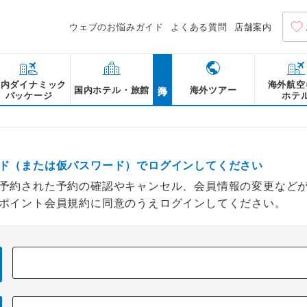
ウェブのお悩みガイド
よくある質問
店舗案内
海外
国内ダイナミック
海外航空
国内ホテル・旅館
海外ツアー
パッケージ
ホテ
ド（または仮パスワード）でログインしてください
予約された予約の確認やキャンセル、会員情報の変更など
ポイント会員規約に同意のうえログインしてください。