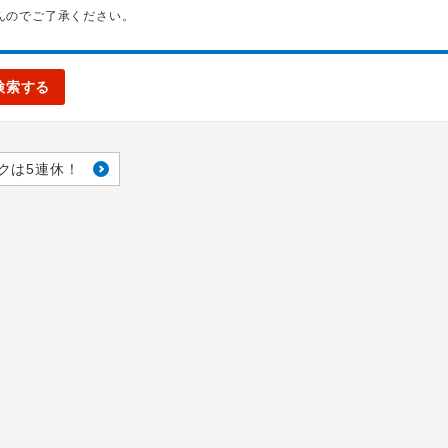
んのでご了承ください。
検索する
クは5連休！