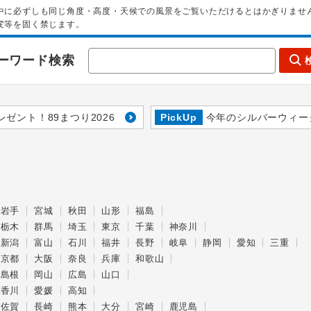
中に必ずしも同じ角度・高度・天候での風景をご覧いただけるとはかぎりませ
変等を固く禁じます。
ーワード検索
レゼント！89まつり2026
PickUp
今年のシルバーウィー
岩手
宮城
秋田
山形
福島
栃木
群馬
埼玉
東京
千葉
神奈川
新潟
富山
石川
福井
長野
岐阜
静岡
愛知
三重
京都
大阪
奈良
兵庫
和歌山
島根
岡山
広島
山口
香川
愛媛
高知
佐賀
長崎
熊本
大分
宮崎
鹿児島