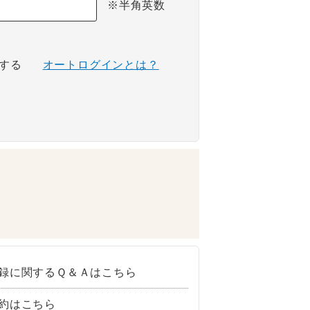
※半角英数
する
オートログインとは？
録に関するＱ＆Ａはこちら
約はこちら