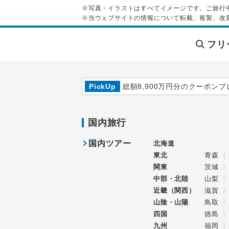
※写真・イラストはすべてイメージです。ご旅行
※当ウェブサイトの情報について転載、複製、改
フリ
PickUp
総額8,900万円分のクーポンプ
国内旅行
国内ツアー
北海道
東北
青森
関東
茨城
中部・北陸
山梨
近畿（関西）
滋賀
山陰・山陽
鳥取
四国
徳島
九州
福岡