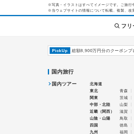
※写真・イラストはすべてイメージです。ご旅行
※当ウェブサイトの情報について転載、複製、改
フリ
PickUp
総額8,900万円分のクーポンプ
国内旅行
国内ツアー
北海道
東北
青森
関東
茨城
中部・北陸
山梨
近畿（関西）
滋賀
山陰・山陽
鳥取
四国
徳島
九州
福岡