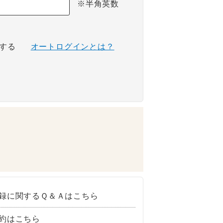
※半角英数
する
オートログインとは？
録に関するＱ＆Ａはこちら
約はこちら