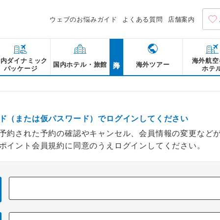
ウェブのお悩みガイド
よくある質問
店舗案内
海外
国内ダイナミック
海外航空
国内ホテル・旅館
海外ツアー
パッケージ
ホテ
ド（または仮パスワード）でログインしてください
予約された予約の確認やキャンセル、会員情報の変更など
ポイント会員規約に同意のうえログインしてください。