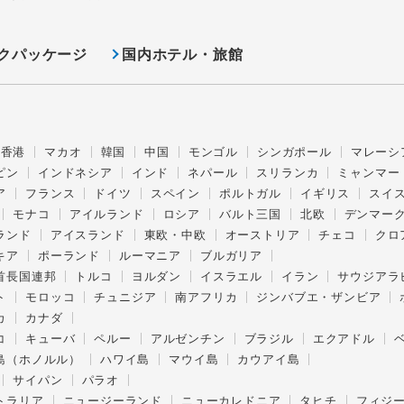
クパッケージ
国内ホテル・旅館
香港
マカオ
韓国
中国
モンゴル
シンガポール
マレーシ
ピン
インドネシア
インド
ネパール
スリランカ
ミャンマー
ア
フランス
ドイツ
スペイン
ポルトガル
イギリス
スイ
モナコ
アイルランド
ロシア
バルト三国
北欧
デンマー
ランド
アイスランド
東欧・中欧
オーストリア
チェコ
クロ
キア
ポーランド
ルーマニア
ブルガリア
首長国連邦
トルコ
ヨルダン
イスラエル
イラン
サウジアラ
ト
モロッコ
チュニジア
南アフリカ
ジンバブエ・ザンビア
カ
カナダ
コ
キューバ
ペルー
アルゼンチン
ブラジル
エクアドル
島（ホノルル）
ハワイ島
マウイ島
カウアイ島
サイパン
パラオ
トラリア
ニュージーランド
ニューカレドニア
タヒチ
フィジ