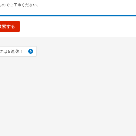
んのでご了承ください。
検索する
クは5連休！