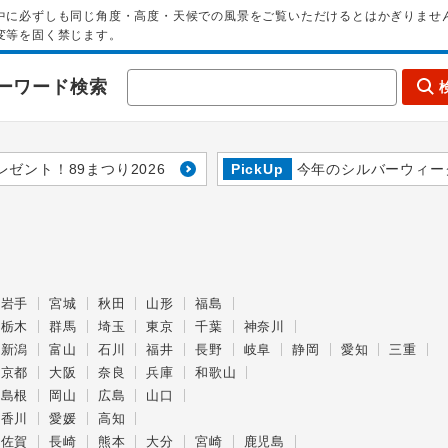
中に必ずしも同じ角度・高度・天候での風景をご覧いただけるとはかぎりませ
変等を固く禁じます。
ーワード検索
レゼント！89まつり2026
PickUp
今年のシルバーウィー
岩手
宮城
秋田
山形
福島
栃木
群馬
埼玉
東京
千葉
神奈川
新潟
富山
石川
福井
長野
岐阜
静岡
愛知
三重
京都
大阪
奈良
兵庫
和歌山
島根
岡山
広島
山口
香川
愛媛
高知
佐賀
長崎
熊本
大分
宮崎
鹿児島