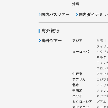
沖縄
国内バスツアー
国内ダイナミッ
海外旅行
海外ツアー
アジア
台湾
フィリ
ヨーロッパ
イタリ
マルタ
フィン
スロバ
中近東
アラブ
アフリカ
エジプ
北米
アメリ
中南米
メキシ
ハワイ
オアフ
ミクロネシア
グアム
オセアニア
オース