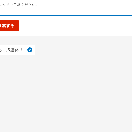
んのでご了承ください。
検索する
クは5連休！