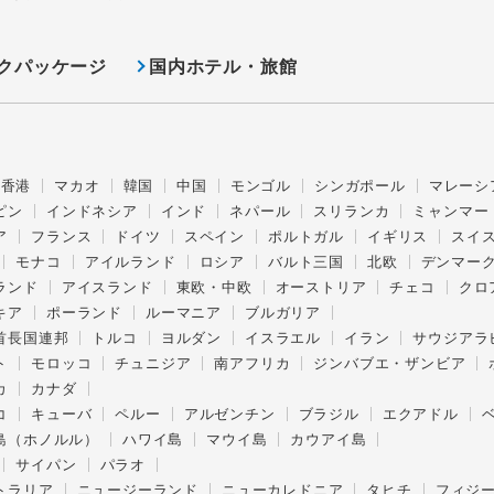
クパッケージ
国内ホテル・旅館
香港
マカオ
韓国
中国
モンゴル
シンガポール
マレーシ
ピン
インドネシア
インド
ネパール
スリランカ
ミャンマー
ア
フランス
ドイツ
スペイン
ポルトガル
イギリス
スイ
モナコ
アイルランド
ロシア
バルト三国
北欧
デンマー
ランド
アイスランド
東欧・中欧
オーストリア
チェコ
クロ
キア
ポーランド
ルーマニア
ブルガリア
首長国連邦
トルコ
ヨルダン
イスラエル
イラン
サウジアラ
ト
モロッコ
チュニジア
南アフリカ
ジンバブエ・ザンビア
カ
カナダ
コ
キューバ
ペルー
アルゼンチン
ブラジル
エクアドル
島（ホノルル）
ハワイ島
マウイ島
カウアイ島
サイパン
パラオ
トラリア
ニュージーランド
ニューカレドニア
タヒチ
フィジ