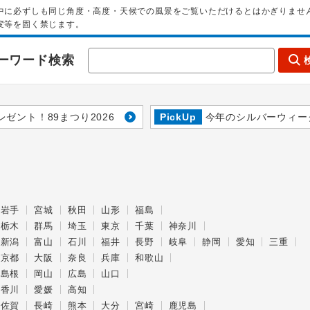
中に必ずしも同じ角度・高度・天候での風景をご覧いただけるとはかぎりませ
変等を固く禁じます。
ーワード検索
レゼント！89まつり2026
PickUp
今年のシルバーウィー
岩手
宮城
秋田
山形
福島
栃木
群馬
埼玉
東京
千葉
神奈川
新潟
富山
石川
福井
長野
岐阜
静岡
愛知
三重
京都
大阪
奈良
兵庫
和歌山
島根
岡山
広島
山口
香川
愛媛
高知
佐賀
長崎
熊本
大分
宮崎
鹿児島