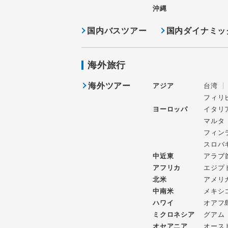
沖縄
国内バスツアー
国内ダイナミッ
海外旅行
海外ツアー
アジア
台湾
フィリ
ヨーロッパ
イタリ
マルタ
フィン
スロバ
中近東
アラブ
アフリカ
エジプ
北米
アメリ
中南米
メキシ
ハワイ
オアフ
ミクロネシア
グアム
オセアニア
オース