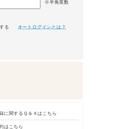
※半角英数
する
オートログインとは？
録に関するＱ＆Ａはこちら
約はこちら