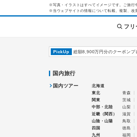
※写真・イラストはすべてイメージです。ご旅行
※当ウェブサイトの情報について転載、複製、改
フリ
PickUp
総額8,900万円分のクーポンプ
国内旅行
国内ツアー
北海道
東北
青森
関東
茨城
中部・北陸
山梨
近畿（関西）
滋賀
山陰・山陽
鳥取
四国
徳島
九州
福岡