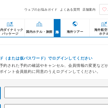
ウェブのお悩みガイド
よくある質問
店舗案内
海外
国内ダイナミック
海外航空
国内ホテル・旅館
海外ツアー
パッケージ
ホテ
ド（または仮パスワード）でログインしてください
予約された予約の確認やキャンセル、会員情報の変更など
ポイント会員規約に同意のうえログインしてください。