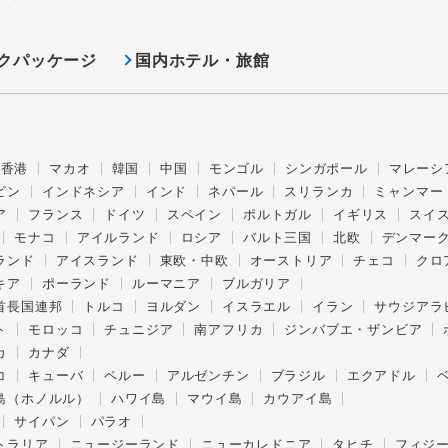
クパッケージ
国内ホテル・旅館
香港
マカオ
韓国
中国
モンゴル
シンガポール
マレーシ
ピン
インドネシア
インド
ネパール
スリランカ
ミャンマー
ア
フランス
ドイツ
スペイン
ポルトガル
イギリス
スイ
モナコ
アイルランド
ロシア
バルト三国
北欧
デンマー
ランド
アイスランド
東欧・中欧
オーストリア
チェコ
クロ
キア
ポーランド
ルーマニア
ブルガリア
首長国連邦
トルコ
ヨルダン
イスラエル
イラン
サウジアラ
ト
モロッコ
チュニジア
南アフリカ
ジンバブエ・ザンビア
カ
カナダ
コ
キューバ
ペルー
アルゼンチン
ブラジル
エクアドル
島（ホノルル）
ハワイ島
マウイ島
カウアイ島
サイパン
パラオ
トラリア
ニュージーランド
ニューカレドニア
タヒチ
フィジ