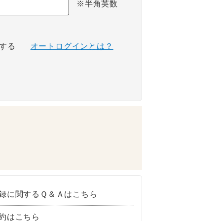
※半角英数
する
オートログインとは？
録に関するＱ＆Ａはこちら
約はこちら