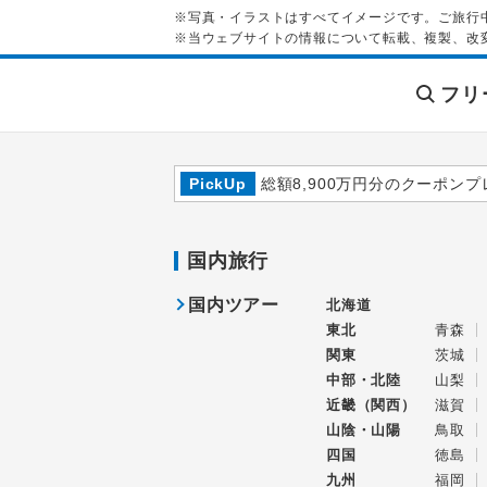
※写真・イラストはすべてイメージです。ご旅行
※当ウェブサイトの情報について転載、複製、改
フリ
PickUp
総額8,900万円分のクーポンプ
国内旅行
国内ツアー
北海道
東北
青森
関東
茨城
中部・北陸
山梨
近畿（関西）
滋賀
山陰・山陽
鳥取
四国
徳島
九州
福岡