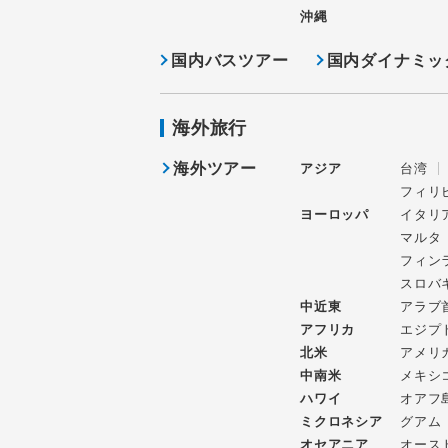
沖縄
国内バスツアー
国内ダイナミッ
海外旅行
海外ツアー
アジア
台湾
フィリ
ヨーロッパ
イタリ
マルタ
フィン
スロバ
中近東
アラブ
アフリカ
エジプ
北米
アメリ
中南米
メキシ
ハワイ
オアフ
ミクロネシア
グアム
オセアニア
オース