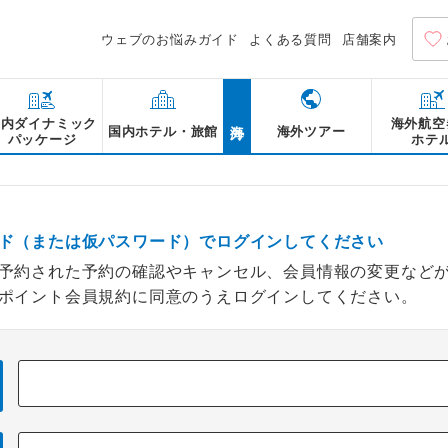
ウェブのお悩みガイド
よくある質問
店舗案内
海外
国内ダイナミック
海外航空
国内ホテル・旅館
海外ツアー
パッケージ
ホテ
ド（または仮パスワード）でログインしてください
予約された予約の確認やキャンセル、会員情報の変更など
ポイント会員規約に同意のうえログインしてください。