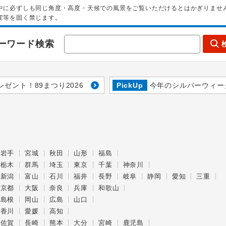
中に必ずしも同じ角度・高度・天候での風景をご覧いただけるとはかぎりませ
変等を固く禁じます。
ーワード検索
レゼント！89まつり2026
PickUp
今年のシルバーウィー
岩手
宮城
秋田
山形
福島
栃木
群馬
埼玉
東京
千葉
神奈川
新潟
富山
石川
福井
長野
岐阜
静岡
愛知
三重
京都
大阪
奈良
兵庫
和歌山
島根
岡山
広島
山口
香川
愛媛
高知
佐賀
長崎
熊本
大分
宮崎
鹿児島