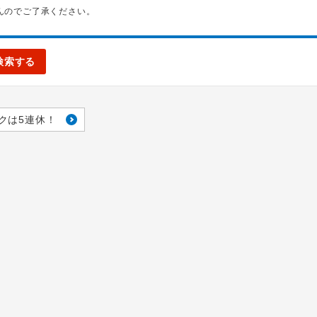
んのでご了承ください。
検索する
クは5連休！