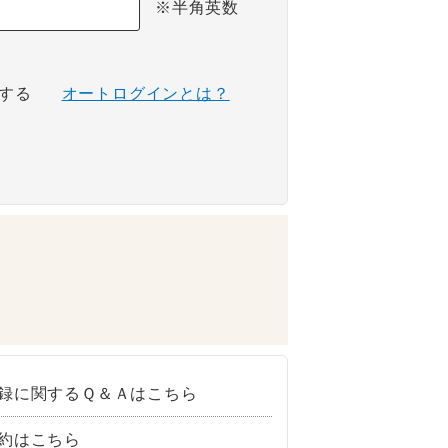
※半角英数
する
オートログインとは？
録に関するＱ＆Ａはこちら
約はこちら