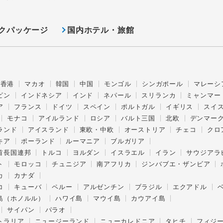
クパッケージ
国内ホテル・旅館
香港
マカオ
韓国
中国
モンゴル
シンガポール
マレーシ
ピン
インドネシア
インド
ネパール
スリランカ
ミャンマー
ア
フランス
ドイツ
スペイン
ポルトガル
イギリス
スイ
モナコ
アイルランド
ロシア
バルト三国
北欧
デンマー
ランド
アイスランド
東欧・中欧
オーストリア
チェコ
クロ
キア
ポーランド
ルーマニア
ブルガリア
首長国連邦
トルコ
ヨルダン
イスラエル
イラン
サウジアラ
ト
モロッコ
チュニジア
南アフリカ
ジンバブエ・ザンビア
カ
カナダ
コ
キューバ
ペルー
アルゼンチン
ブラジル
エクアドル
島（ホノルル）
ハワイ島
マウイ島
カウアイ島
サイパン
パラオ
トラリア
ニュージーランド
ニューカレドニア
タヒチ
フィジ