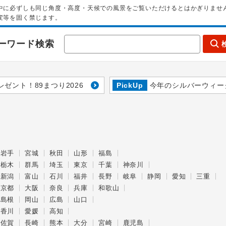
中に必ずしも同じ角度・高度・天候での風景をご覧いただけるとはかぎりませ
変等を固く禁じます。
ーワード検索
レゼント！89まつり2026
PickUp
今年のシルバーウィー
岩手
宮城
秋田
山形
福島
栃木
群馬
埼玉
東京
千葉
神奈川
新潟
富山
石川
福井
長野
岐阜
静岡
愛知
三重
京都
大阪
奈良
兵庫
和歌山
島根
岡山
広島
山口
香川
愛媛
高知
佐賀
長崎
熊本
大分
宮崎
鹿児島