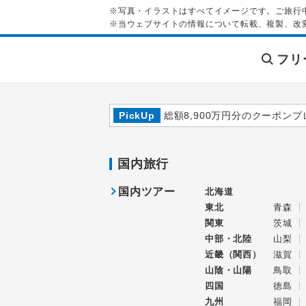
※写真・イラストはすべてイメージです。ご旅行
※当ウェブサイトの情報について転載、複製、改
フリ
PickUp
総額8,900万円分のクーポンプ
国内旅行
国内ツアー
北海道
東北
青森
関東
茨城
中部・北陸
山梨
近畿（関西）
滋賀
山陰・山陽
鳥取
四国
徳島
九州
福岡