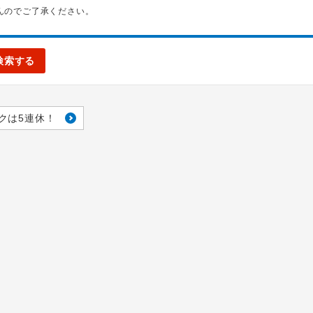
んのでご了承ください。
検索する
クは5連休！