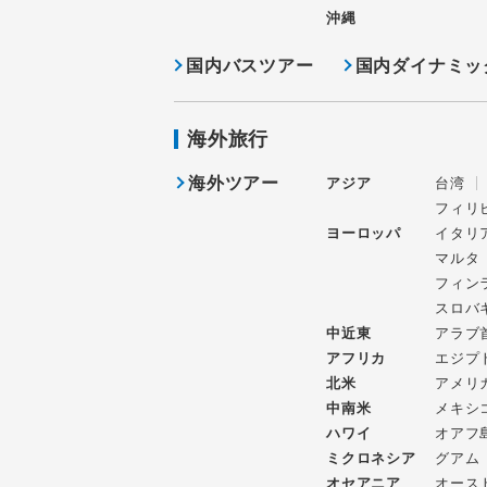
沖縄
国内バスツアー
国内ダイナミッ
海外旅行
海外ツアー
アジア
台湾
フィリ
ヨーロッパ
イタリ
マルタ
フィン
スロバ
中近東
アラブ
アフリカ
エジプ
北米
アメリ
中南米
メキシ
ハワイ
オアフ
ミクロネシア
グアム
オセアニア
オース