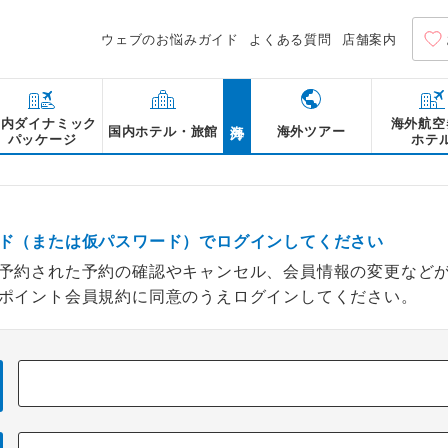
ウェブのお悩みガイド
よくある質問
店舗案内
海外
国内ダイナミック
海外航空
国内ホテル・旅館
海外ツアー
パッケージ
ホテ
ド（または仮パスワード）でログインしてください
予約された予約の確認やキャンセル、会員情報の変更など
ポイント会員規約に同意のうえログインしてください。