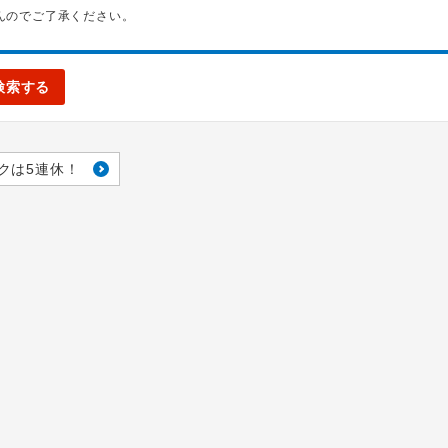
んのでご了承ください。
検索する
クは5連休！