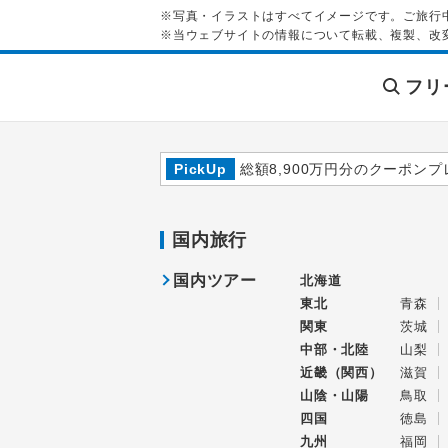
※写真・イラストはすべてイメージです。ご旅行
※当ウェブサイトの情報について転載、複製、改
フリ
PickUp
総額8,900万円分のクーポンプ
国内旅行
国内ツアー
北海道
東北
青森
関東
茨城
中部・北陸
山梨
近畿（関西）
滋賀
山陰・山陽
鳥取
四国
徳島
九州
福岡