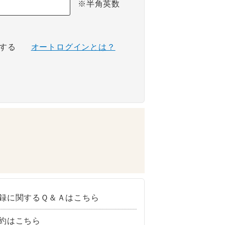
※半角英数
する
オートログインとは？
録に関するＱ＆Ａはこちら
約はこちら