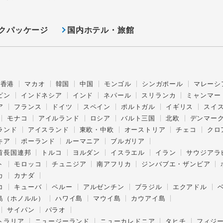
クパッケージ
国内ホテル・旅館
香港
マカオ
韓国
中国
モンゴル
シンガポール
マレーシ
ピン
インドネシア
インド
ネパール
スリランカ
ミャンマー
ア
フランス
ドイツ
スペイン
ポルトガル
イギリス
スイ
モナコ
アイルランド
ロシア
バルト三国
北欧
デンマー
ランド
アイスランド
東欧・中欧
オーストリア
チェコ
クロ
キア
ポーランド
ルーマニア
ブルガリア
首長国連邦
トルコ
ヨルダン
イスラエル
イラン
サウジアラ
ト
モロッコ
チュニジア
南アフリカ
ジンバブエ・ザンビア
カ
カナダ
コ
キューバ
ペルー
アルゼンチン
ブラジル
エクアドル
島（ホノルル）
ハワイ島
マウイ島
カウアイ島
サイパン
パラオ
トラリア
ニュージーランド
ニューカレドニア
タヒチ
フィジ