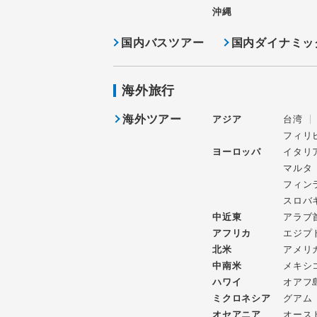
沖縄
国内バスツアー
国内ダイナミッ
海外旅行
海外ツアー
アジア
台湾
フィリ
ヨーロッパ
イタリ
マルタ
フィン
スロバ
中近東
アラブ
アフリカ
エジプ
北米
アメリ
中南米
メキシ
ハワイ
オアフ
ミクロネシア
グアム
オセアニア
オース