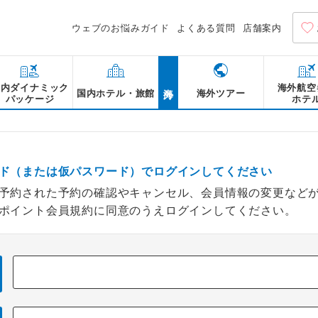
ウェブのお悩みガイド
よくある質問
店舗案内
海外
国内ダイナミック
海外航空
国内ホテル・旅館
海外ツアー
パッケージ
ホテ
ド（または仮パスワード）でログインしてください
予約された予約の確認やキャンセル、会員情報の変更など
ポイント会員規約に同意のうえログインしてください。