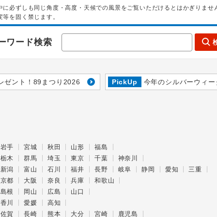
中に必ずしも同じ角度・高度・天候での風景をご覧いただけるとはかぎりませ
変等を固く禁じます。
ーワード検索
レゼント！89まつり2026
PickUp
今年のシルバーウィー
岩手
宮城
秋田
山形
福島
栃木
群馬
埼玉
東京
千葉
神奈川
新潟
富山
石川
福井
長野
岐阜
静岡
愛知
三重
京都
大阪
奈良
兵庫
和歌山
島根
岡山
広島
山口
香川
愛媛
高知
佐賀
長崎
熊本
大分
宮崎
鹿児島