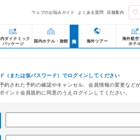
ウェブのお悩みガイド
よくある質問
店舗案内
海外
国内ダイナミック
海外航空
国内ホテル・旅館
海外ツアー
パッケージ
ホテ
ド（または仮パスワード）でログインしてください
予約された予約の確認やキャンセル、会員情報の変更など
ポイント会員規約に同意のうえログインしてください。