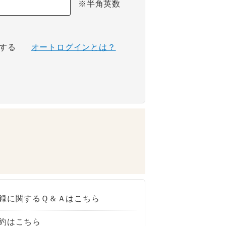
※半角英数
する
オートログインとは？
録に関するＱ＆Ａはこちら
約はこちら