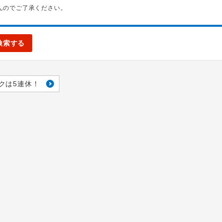
んのでご了承ください。
検索する
クは5連休！