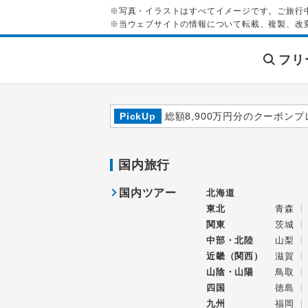
※写真・イラストはすべてイメージです。ご旅行
※当ウェブサイトの情報について転載、複製、改
フリ
PickUp
総額8,900万円分のクーポンプ
国内旅行
国内ツアー
北海道
東北
青森
関東
茨城
中部・北陸
山梨
近畿（関西）
滋賀
山陰・山陽
鳥取
四国
徳島
九州
福岡