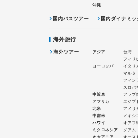
沖縄
国内バスツアー
国内ダイナミッ
海外旅行
海外ツアー
アジア
台湾
フィリ
ヨーロッパ
イタリ
マルタ
フィン
スロバ
中近東
アラブ
アフリカ
エジプ
北米
アメリ
中南米
メキシ
ハワイ
オアフ
ミクロネシア
グアム
オセアニア
オース