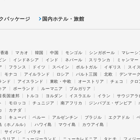
クパッケージ
国内ホテル・旅館
香港
マカオ
韓国
中国
モンゴル
シンガポール
マレーシ
ピン
インドネシア
インド
ネパール
スリランカ
ミャンマー
ア
フランス
ドイツ
スペイン
ポルトガル
イギリス
スイ
モナコ
アイルランド
ロシア
バルト三国
北欧
デンマー
ランド
アイスランド
東欧・中欧
オーストリア
チェコ
クロ
キア
ポーランド
ルーマニア
ブルガリア
首長国連邦
トルコ
ヨルダン
イスラエル
イラン
サウジアラ
ト
モロッコ
チュニジア
南アフリカ
ジンバブエ・ザンビア
カ
カナダ
コ
キューバ
ペルー
アルゼンチン
ブラジル
エクアドル
島（ホノルル）
ハワイ島
マウイ島
カウアイ島
サイパン
パラオ
トラリア
ニュージーランド
ニューカレドニア
タヒチ
フィジ