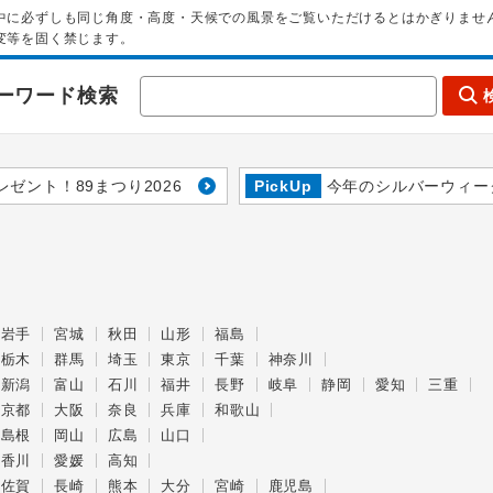
中に必ずしも同じ角度・高度・天候での風景をご覧いただけるとはかぎりませ
変等を固く禁じます。
ーワード検索
レゼント！89まつり2026
PickUp
今年のシルバーウィー
岩手
宮城
秋田
山形
福島
栃木
群馬
埼玉
東京
千葉
神奈川
新潟
富山
石川
福井
長野
岐阜
静岡
愛知
三重
京都
大阪
奈良
兵庫
和歌山
島根
岡山
広島
山口
香川
愛媛
高知
佐賀
長崎
熊本
大分
宮崎
鹿児島