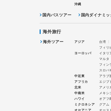
沖縄
国内バスツアー
国内ダイナミッ
海外旅行
海外ツアー
アジア
台湾
フィリ
ヨーロッパ
イタリ
マルタ
フィン
スロバ
中近東
アラブ
アフリカ
エジプ
北米
アメリ
中南米
メキシ
ハワイ
オアフ
ミクロネシア
グアム
オセアニア
オース