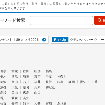
中に必ずしも同じ角度・高度・天候での風景をご覧いただけるとはかぎりませ
変等を固く禁じます。
ーワード検索
レゼント！89まつり2026
PickUp
今年のシルバーウィー
岩手
宮城
秋田
山形
福島
栃木
群馬
埼玉
東京
千葉
神奈川
新潟
富山
石川
福井
長野
岐阜
静岡
愛知
三重
京都
大阪
奈良
兵庫
和歌山
島根
岡山
広島
山口
香川
愛媛
高知
佐賀
長崎
熊本
大分
宮崎
鹿児島