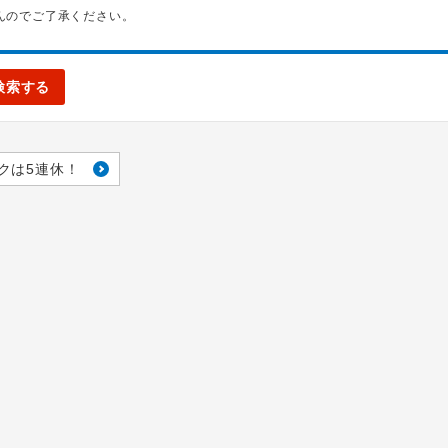
んのでご了承ください。
検索する
クは5連休！