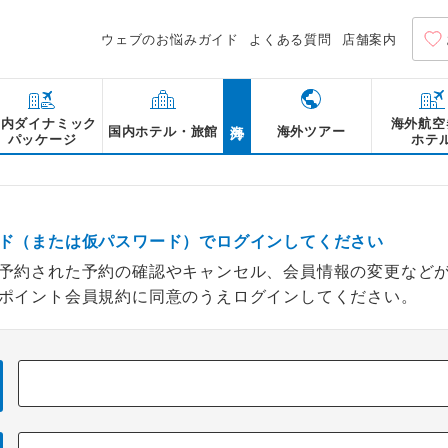
ウェブのお悩みガイド
よくある質問
店舗案内
海外
国内ダイナミック
海外航空
国内ホテル・旅館
海外ツアー
パッケージ
ホテ
ド（または仮パスワード）でログインしてください
予約された予約の確認やキャンセル、会員情報の変更など
ポイント会員規約に同意のうえログインしてください。