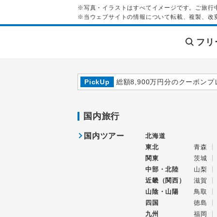
※写真・イラストはすべてイメージです。ご旅行
※当ウェブサイトの情報について転載、複製、改
フリ
PickUp
総額8,900万円分のクーポンプ
国内旅行
国内ツアー
北海道
東北
青森
関東
茨城
中部・北陸
山梨
近畿（関西）
滋賀
山陰・山陽
鳥取
四国
徳島
九州
福岡