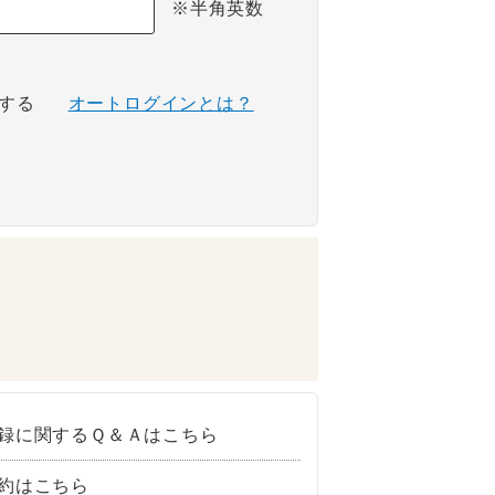
※半角英数
する
オートログインとは？
録に関するＱ＆Ａはこちら
約はこちら