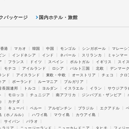
クパッケージ
国内ホテル・旅館
香港
マカオ
韓国
中国
モンゴル
シンガポール
マレーシ
ピン
インドネシア
インド
ネパール
スリランカ
ミャンマー
ア
フランス
ドイツ
スペイン
ポルトガル
イギリス
スイ
モナコ
アイルランド
ロシア
バルト三国
北欧
デンマー
ランド
アイスランド
東欧・中欧
オーストリア
チェコ
クロ
キア
ポーランド
ルーマニア
ブルガリア
首長国連邦
トルコ
ヨルダン
イスラエル
イラン
サウジアラ
ト
モロッコ
チュニジア
南アフリカ
ジンバブエ・ザンビア
カ
カナダ
コ
キューバ
ペルー
アルゼンチン
ブラジル
エクアドル
島（ホノルル）
ハワイ島
マウイ島
カウアイ島
サイパン
パラオ
トラリア
ニュージーランド
ニューカレドニア
タヒチ
フィジ