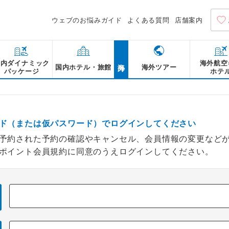
ウェブのお悩みガイド
よくある質問
店舗案内
海外
国内ダイナミック
海外航空
国内ホテル・旅館
海外ツアー
パッケージ
ホテ
ド（または仮パスワード）でログインしてください
予約された予約の確認やキャンセル、会員情報の変更など
ポイント会員規約に同意のうえログインしてください。