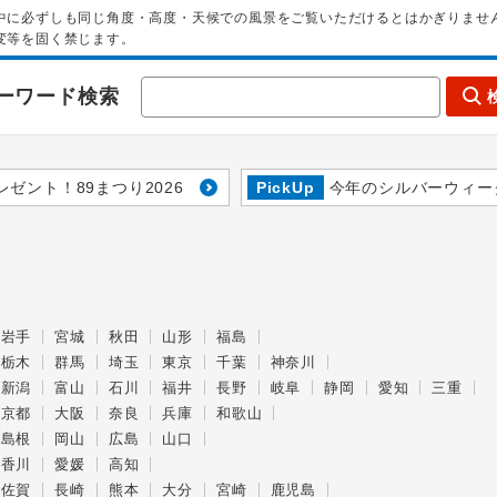
中に必ずしも同じ角度・高度・天候での風景をご覧いただけるとはかぎりませ
変等を固く禁じます。
ーワード検索
レゼント！89まつり2026
PickUp
今年のシルバーウィー
岩手
宮城
秋田
山形
福島
栃木
群馬
埼玉
東京
千葉
神奈川
新潟
富山
石川
福井
長野
岐阜
静岡
愛知
三重
京都
大阪
奈良
兵庫
和歌山
島根
岡山
広島
山口
香川
愛媛
高知
佐賀
長崎
熊本
大分
宮崎
鹿児島