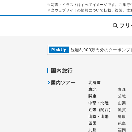
※写真・イラストはすべてイメージです。ご旅行
※当ウェブサイトの情報について転載、複製、改
フリ
PickUp
総額8,900万円分のクーポンプ
国内旅行
国内ツアー
北海道
東北
青森
関東
茨城
中部・北陸
山梨
近畿（関西）
滋賀
山陰・山陽
鳥取
四国
徳島
九州
福岡