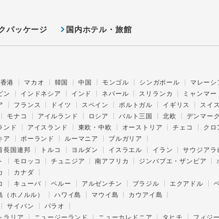
クパッケージ
国内ホテル・旅館
香港
マカオ
韓国
中国
モンゴル
シンガポール
マレーシ
ピン
インドネシア
インド
ネパール
スリランカ
ミャンマー
ア
フランス
ドイツ
スペイン
ポルトガル
イギリス
スイ
モナコ
アイルランド
ロシア
バルト三国
北欧
デンマー
ランド
アイスランド
東欧・中欧
オーストリア
チェコ
クロ
キア
ポーランド
ルーマニア
ブルガリア
首長国連邦
トルコ
ヨルダン
イスラエル
イラン
サウジアラ
ト
モロッコ
チュニジア
南アフリカ
ジンバブエ・ザンビア
カ
カナダ
コ
キューバ
ペルー
アルゼンチン
ブラジル
エクアドル
島（ホノルル）
ハワイ島
マウイ島
カウアイ島
サイパン
パラオ
トラリア
ニュージーランド
ニューカレドニア
タヒチ
フィジ