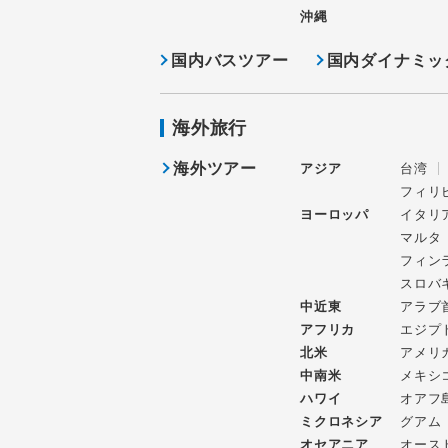
沖縄
国内バスツアー
国内ダイナミッ
海外旅行
海外ツアー
アジア
台湾
フィリ
ヨーロッパ
イタリ
マルタ
フィン
スロバ
中近東
アラブ
アフリカ
エジプ
北米
アメリ
中南米
メキシ
ハワイ
オアフ
ミクロネシア
グアム
オセアニア
オース