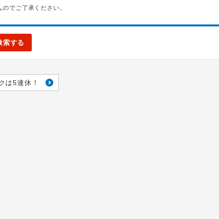
んのでご了承ください。
検索する
クは5連休！