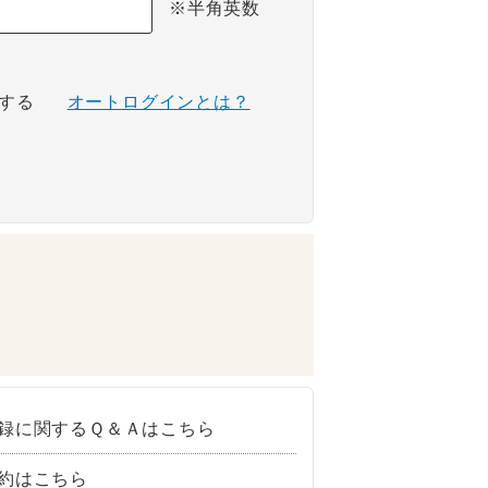
※半角英数
する
オートログインとは？
録に関するＱ＆Ａはこちら
約はこちら