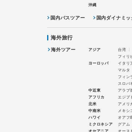
沖縄
国内バスツアー
国内ダイナミッ
海外旅行
海外ツアー
アジア
台湾
フィリ
ヨーロッパ
イタリ
マルタ
フィン
スロバ
中近東
アラブ
アフリカ
エジプ
北米
アメリ
中南米
メキシ
ハワイ
オアフ
ミクロネシア
グアム
オセアニア
オース