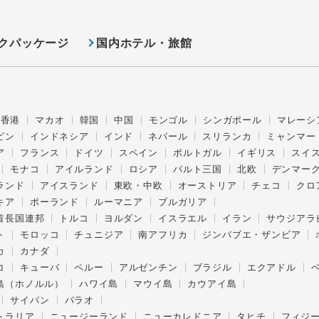
クパッケージ
国内ホテル・旅館
香港
マカオ
韓国
中国
モンゴル
シンガポール
マレーシ
ピン
インドネシア
インド
ネパール
スリランカ
ミャンマー
ア
フランス
ドイツ
スペイン
ポルトガル
イギリス
スイ
モナコ
アイルランド
ロシア
バルト三国
北欧
デンマー
ランド
アイスランド
東欧・中欧
オーストリア
チェコ
クロ
キア
ポーランド
ルーマニア
ブルガリア
首長国連邦
トルコ
ヨルダン
イスラエル
イラン
サウジアラ
ト
モロッコ
チュニジア
南アフリカ
ジンバブエ・ザンビア
カ
カナダ
コ
キューバ
ペルー
アルゼンチン
ブラジル
エクアドル
島（ホノルル）
ハワイ島
マウイ島
カウアイ島
サイパン
パラオ
トラリア
ニュージーランド
ニューカレドニア
タヒチ
フィジ