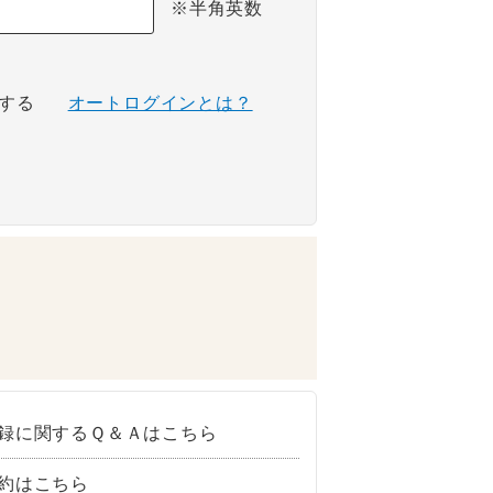
※半角英数
する
オートログインとは？
録に関するＱ＆Ａはこちら
約はこちら