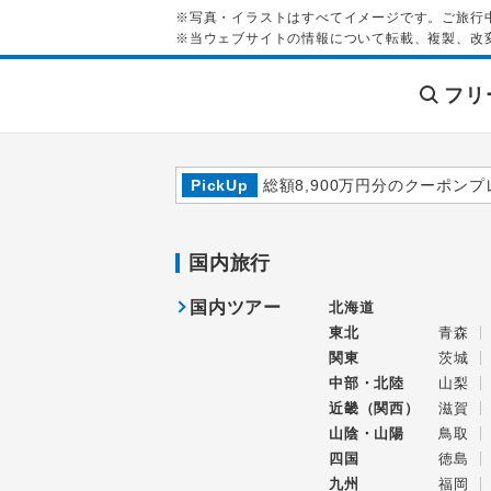
※写真・イラストはすべてイメージです。ご旅行
※当ウェブサイトの情報について転載、複製、改
フリ
PickUp
総額8,900万円分のクーポンプ
国内旅行
国内ツアー
北海道
東北
青森
関東
茨城
中部・北陸
山梨
近畿（関西）
滋賀
山陰・山陽
鳥取
四国
徳島
九州
福岡