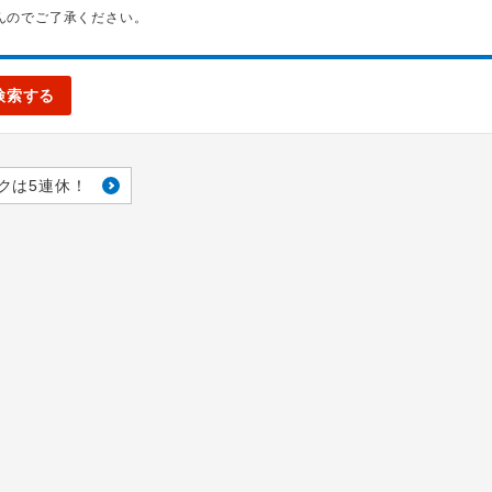
んのでご了承ください。
検索する
クは5連休！