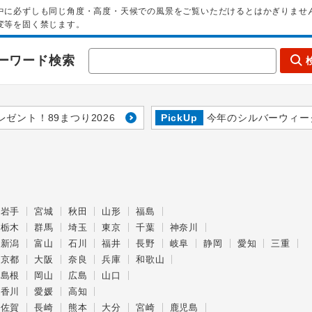
中に必ずしも同じ角度・高度・天候での風景をご覧いただけるとはかぎりませ
変等を固く禁じます。
ーワード検索
レゼント！89まつり2026
PickUp
今年のシルバーウィー
岩手
宮城
秋田
山形
福島
栃木
群馬
埼玉
東京
千葉
神奈川
新潟
富山
石川
福井
長野
岐阜
静岡
愛知
三重
京都
大阪
奈良
兵庫
和歌山
島根
岡山
広島
山口
香川
愛媛
高知
佐賀
長崎
熊本
大分
宮崎
鹿児島