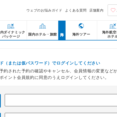
ウェブのお悩みガイド
よくある質問
店舗案内
海外
国内ダイナミック
海外航空
国内ホテル・旅館
海外ツアー
パッケージ
ホテ
ド（または仮パスワード）でログインしてください
予約された予約の確認やキャンセル、会員情報の変更など
ポイント会員規約に同意のうえログインしてください。