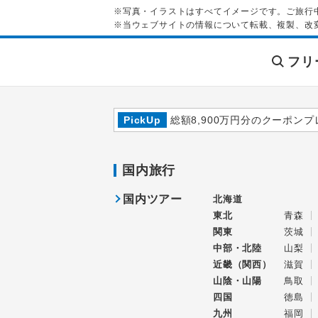
※写真・イラストはすべてイメージです。ご旅行
※当ウェブサイトの情報について転載、複製、改
フリ
PickUp
総額8,900万円分のクーポンプ
国内旅行
国内ツアー
北海道
東北
青森
関東
茨城
中部・北陸
山梨
近畿（関西）
滋賀
山陰・山陽
鳥取
四国
徳島
九州
福岡