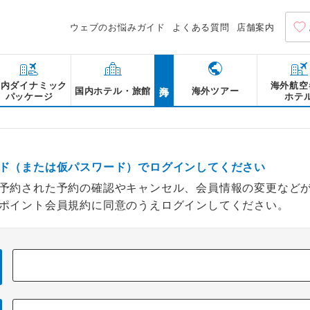
ウェブのお悩みガイド
よくある質問
店舗案内
海外
国内ダイナミック
海外航空
国内ホテル・旅館
海外ツアー
パッケージ
ホテ
ド（または仮パスワード）でログインしてください
予約された予約の確認やキャンセル、会員情報の変更など
ポイント会員規約に同意のうえログインしてください。