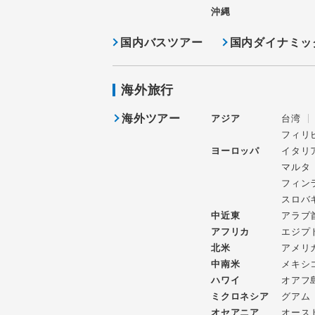
沖縄
国内バスツアー
国内ダイナミッ
海外旅行
海外ツアー
アジア
台湾
フィリ
ヨーロッパ
イタリ
マルタ
フィン
スロバ
中近東
アラブ
アフリカ
エジプ
北米
アメリ
中南米
メキシ
ハワイ
オアフ
ミクロネシア
グアム
オセアニア
オース