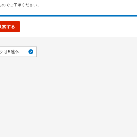
んのでご了承ください。
検索する
クは5連休！