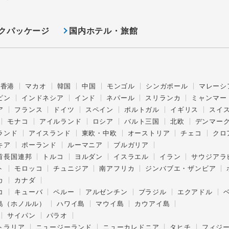
クパッケージ
国内ホテル・旅館
香港
マカオ
韓国
中国
モンゴル
シンガポール
マレーシ
ピン
インドネシア
インド
ネパール
スリランカ
ミャンマー
ア
フランス
ドイツ
スペイン
ポルトガル
イギリス
スイ
モナコ
アイルランド
ロシア
バルト三国
北欧
デンマー
ランド
アイスランド
東欧・中欧
オーストリア
チェコ
クロ
キア
ポーランド
ルーマニア
ブルガリア
首長国連邦
トルコ
ヨルダン
イスラエル
イラン
サウジアラ
ト
モロッコ
チュニジア
南アフリカ
ジンバブエ・ザンビア
カ
カナダ
コ
キューバ
ペルー
アルゼンチン
ブラジル
エクアドル
島（ホノルル）
ハワイ島
マウイ島
カウアイ島
サイパン
パラオ
トラリア
ニュージーランド
ニューカレドニア
タヒチ
フィジ