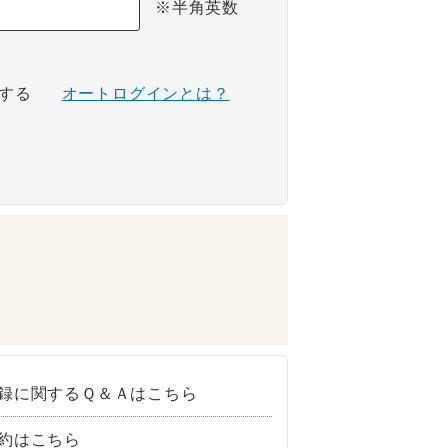
※半角英数
する
オートログインとは？
録に関するＱ＆Ａはこちら
約はこちら