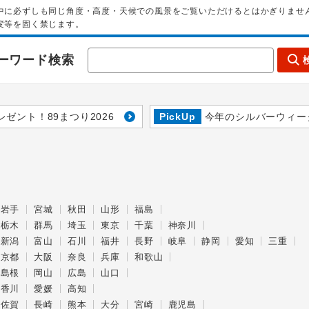
中に必ずしも同じ角度・高度・天候での風景をご覧いただけるとはかぎりませ
変等を固く禁じます。
ーワード検索
レゼント！89まつり2026
PickUp
今年のシルバーウィー
岩手
宮城
秋田
山形
福島
栃木
群馬
埼玉
東京
千葉
神奈川
新潟
富山
石川
福井
長野
岐阜
静岡
愛知
三重
京都
大阪
奈良
兵庫
和歌山
島根
岡山
広島
山口
香川
愛媛
高知
佐賀
長崎
熊本
大分
宮崎
鹿児島