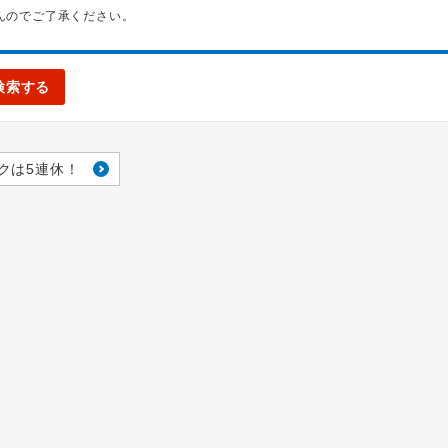
んのでご了承ください。
検索する
クは5連休！