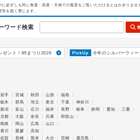
中に必ずしも同じ角度・高度・天候での風景をご覧いただけるとはかぎりませ
変等を固く禁じます。
ーワード検索
レゼント！89まつり2026
PickUp
今年のシルバーウィー
岩手
宮城
秋田
山形
福島
栃木
群馬
埼玉
東京
千葉
神奈川
新潟
富山
石川
福井
長野
岐阜
静岡
愛知
三重
京都
大阪
奈良
兵庫
和歌山
島根
岡山
広島
山口
香川
愛媛
高知
佐賀
長崎
熊本
大分
宮崎
鹿児島