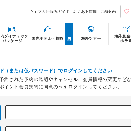
ウェブのお悩みガイド
よくある質問
店舗案内
海外
国内ダイナミック
海外航空
国内ホテル・旅館
海外ツアー
パッケージ
ホテ
ド（または仮パスワード）でログインしてください
予約された予約の確認やキャンセル、会員情報の変更など
ポイント会員規約に同意のうえログインしてください。