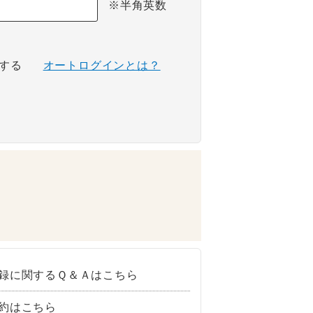
※半角英数
する
オートログインとは？
録に関するＱ＆Ａはこちら
約はこちら