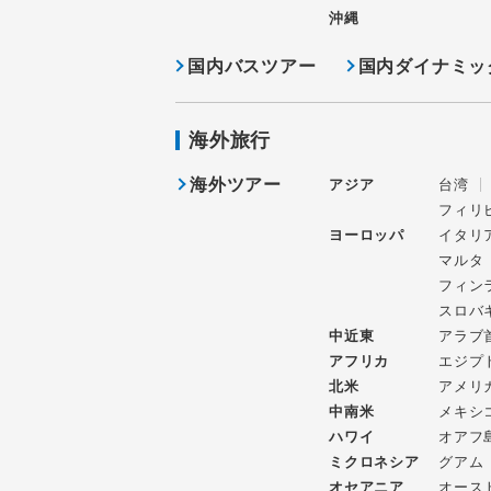
沖縄
国内バスツアー
国内ダイナミッ
海外旅行
海外ツアー
アジア
台湾
フィリ
ヨーロッパ
イタリ
マルタ
フィン
スロバ
中近東
アラブ
アフリカ
エジプ
北米
アメリ
中南米
メキシ
ハワイ
オアフ
ミクロネシア
グアム
オセアニア
オース