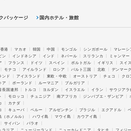
クパッケージ
国内ホテル・旅館
香港
マカオ
韓国
中国
モンゴル
シンガポール
マレーシ
ピン
インドネシア
インド
ネパール
スリランカ
ミャンマー
ア
フランス
ドイツ
スペイン
ポルトガル
イギリス
スイ
モナコ
アイルランド
ロシア
バルト三国
北欧
デンマー
ランド
アイスランド
東欧・中欧
オーストリア
チェコ
クロ
キア
ポーランド
ルーマニア
ブルガリア
首長国連邦
トルコ
ヨルダン
イスラエル
イラン
サウジアラ
ト
モロッコ
チュニジア
南アフリカ
ジンバブエ・ザンビア
カ
カナダ
コ
キューバ
ペルー
アルゼンチン
ブラジル
エクアドル
島（ホノルル）
ハワイ島
マウイ島
カウアイ島
サイパン
パラオ
トラリア
ニュージーランド
ニューカレドニア
タヒチ
フィジ