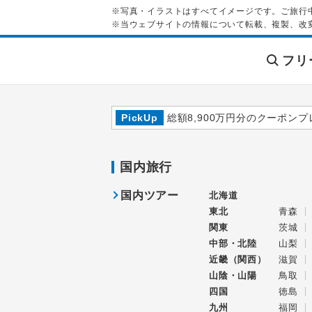
※写真・イラストはすべてイメージです。ご旅行
※当ウェブサイトの情報について転載、複製、改
フリ
PickUp
総額8,900万円分のクーポンプ
国内旅行
国内ツアー
北海道
東北
青森
関東
茨城
中部・北陸
山梨
近畿（関西）
滋賀
山陰・山陽
鳥取
四国
徳島
九州
福岡