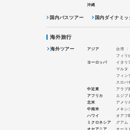
沖縄
国内バスツアー
国内ダイナミッ
海外旅行
海外ツアー
アジア
台湾
フィリ
ヨーロッパ
イタリ
マルタ
フィン
スロバ
中近東
アラブ
アフリカ
エジプ
北米
アメリ
中南米
メキシ
ハワイ
オアフ
ミクロネシア
グアム
オセアニア
オース