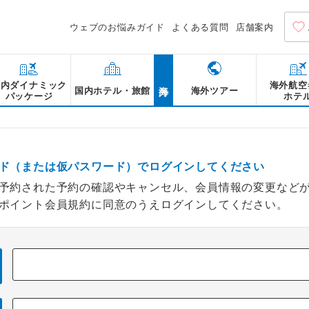
ウェブのお悩みガイド
よくある質問
店舗案内
海外
国内ダイナミック
海外航空
国内ホテル・旅館
海外ツアー
パッケージ
ホテ
ド（または仮パスワード）でログインしてください
予約された予約の確認やキャンセル、会員情報の変更など
ポイント会員規約に同意のうえログインしてください。