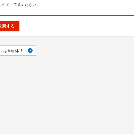
んのでご了承ください。
検索する
クは5連休！