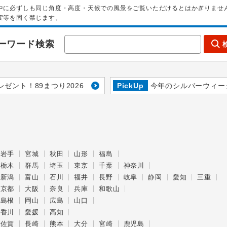
中に必ずしも同じ角度・高度・天候での風景をご覧いただけるとはかぎりませ
変等を固く禁じます。
ーワード検索
レゼント！89まつり2026
PickUp
今年のシルバーウィー
岩手
宮城
秋田
山形
福島
栃木
群馬
埼玉
東京
千葉
神奈川
新潟
富山
石川
福井
長野
岐阜
静岡
愛知
三重
京都
大阪
奈良
兵庫
和歌山
島根
岡山
広島
山口
香川
愛媛
高知
佐賀
長崎
熊本
大分
宮崎
鹿児島