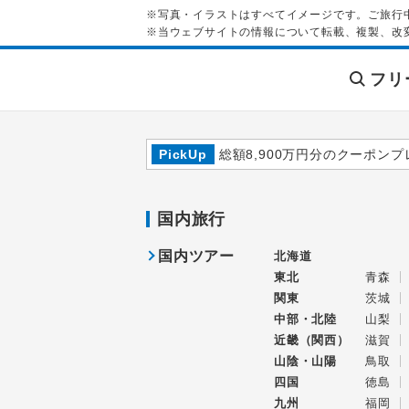
※写真・イラストはすべてイメージです。ご旅行
※当ウェブサイトの情報について転載、複製、改
フリ
PickUp
総額8,900万円分のクーポンプ
国内旅行
国内ツアー
北海道
東北
青森
関東
茨城
中部・北陸
山梨
近畿（関西）
滋賀
山陰・山陽
鳥取
四国
徳島
九州
福岡