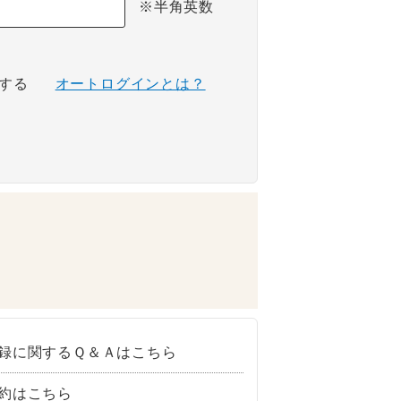
※半角英数
する
オートログインとは？
録に関するＱ＆Ａはこちら
約はこちら