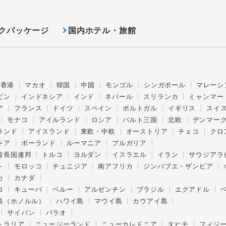
クパッケージ
国内ホテル・旅館
香港
マカオ
韓国
中国
モンゴル
シンガポール
マレーシ
ピン
インドネシア
インド
ネパール
スリランカ
ミャンマー
ア
フランス
ドイツ
スペイン
ポルトガル
イギリス
スイ
モナコ
アイルランド
ロシア
バルト三国
北欧
デンマー
ランド
アイスランド
東欧・中欧
オーストリア
チェコ
クロ
キア
ポーランド
ルーマニア
ブルガリア
首長国連邦
トルコ
ヨルダン
イスラエル
イラン
サウジアラ
ト
モロッコ
チュニジア
南アフリカ
ジンバブエ・ザンビア
カ
カナダ
コ
キューバ
ペルー
アルゼンチン
ブラジル
エクアドル
島（ホノルル）
ハワイ島
マウイ島
カウアイ島
サイパン
パラオ
トラリア
ニュージーランド
ニューカレドニア
タヒチ
フィジ