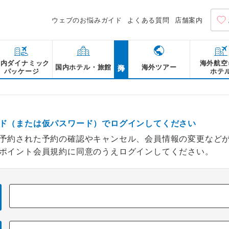
ウェブのお悩みガイド
よくある質問
店舗案内
海外
国内ダイナミック
海外航空
国内ホテル・旅館
海外ツアー
パッケージ
ホテ
ド（または仮パスワード）でログインしてください
予約された予約の確認やキャンセル、会員情報の変更など
ポイント会員規約に同意のうえログインしてください。