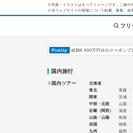
※写真・イラストはすべてイメージです。ご旅行
※当ウェブサイトの情報について転載、複製、改
フリ
PickUp
総額8,900万円分のクーポンプ
国内旅行
国内ツアー
北海道
東北
青森
関東
茨城
中部・北陸
山梨
近畿（関西）
滋賀
山陰・山陽
鳥取
四国
徳島
九州
福岡