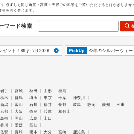
中に必ずしも同じ角度・高度・天候での風景をご覧いただけるとはかぎりませ
変等を固く禁じます。
ーワード検索
レゼント！89まつり2026
PickUp
今年のシルバーウィー
岩手
宮城
秋田
山形
福島
栃木
群馬
埼玉
東京
千葉
神奈川
新潟
富山
石川
福井
長野
岐阜
静岡
愛知
三重
京都
大阪
奈良
兵庫
和歌山
島根
岡山
広島
山口
香川
愛媛
高知
佐賀
長崎
熊本
大分
宮崎
鹿児島