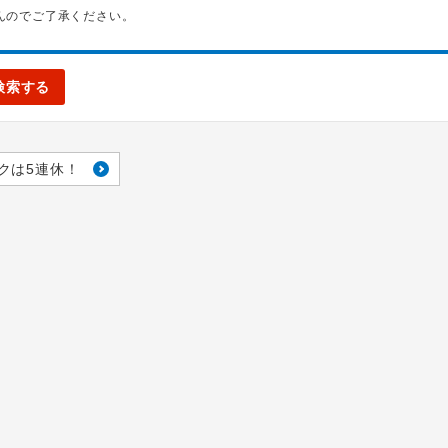
んのでご了承ください。
検索する
クは5連休！