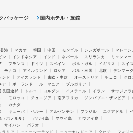
クパッケージ
国内ホテル・旅館
香港
マカオ
韓国
中国
モンゴル
シンガポール
マレーシ
ピン
インドネシア
インド
ネパール
スリランカ
ミャンマー
ア
フランス
ドイツ
スペイン
ポルトガル
イギリス
スイ
モナコ
アイルランド
ロシア
バルト三国
北欧
デンマー
ランド
アイスランド
東欧・中欧
オーストリア
チェコ
クロ
キア
ポーランド
ルーマニア
ブルガリア
首長国連邦
トルコ
ヨルダン
イスラエル
イラン
サウジアラ
ト
モロッコ
チュニジア
南アフリカ
ジンバブエ・ザンビア
カ
カナダ
コ
キューバ
ペルー
アルゼンチン
ブラジル
エクアドル
島（ホノルル）
ハワイ島
マウイ島
カウアイ島
サイパン
パラオ
トラリア
ニュージーランド
ニューカレドニア
タヒチ
フィジ