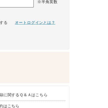
※半角英数
する
オートログインとは？
録に関するＱ＆Ａはこちら
約はこちら