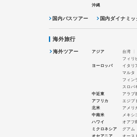
沖縄
国内バスツアー
国内ダイナミッ
海外旅行
海外ツアー
アジア
台湾
フィリ
ヨーロッパ
イタリ
マルタ
フィン
スロバ
中近東
アラブ
アフリカ
エジプ
北米
アメリ
中南米
メキシ
ハワイ
オアフ
ミクロネシア
グアム
オセアニア
オース