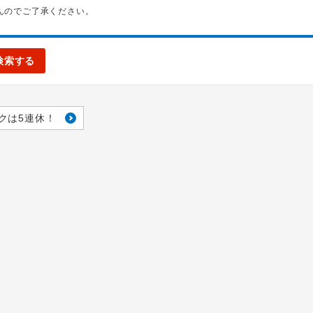
んのでご了承ください。
検索する
クは5連休！