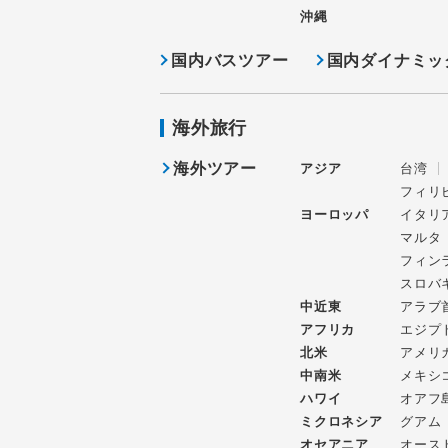
沖縄
国内バスツアー
国内ダイナミッ
海外旅行
海外ツアー
アジア
台湾
フィリ
ヨーロッパ
イタリ
マルタ
フィン
スロバ
中近東
アラブ
アフリカ
エジプ
北米
アメリ
中南米
メキシ
ハワイ
オアフ
ミクロネシア
グアム
オセアニア
オース