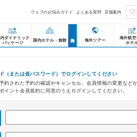
ウェブのお悩みガイド
よくある質問
店舗案内
海外
国内ダイナミック
海外航空
国内ホテル・旅館
海外ツアー
パッケージ
ホテ
ド（または仮パスワード）でログインしてください
予約された予約の確認やキャンセル、会員情報の変更など
ポイント会員規約に同意のうえログインしてください。