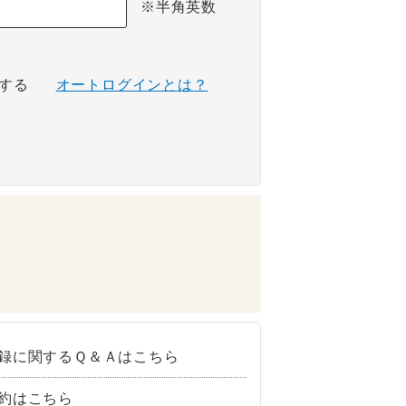
※半角英数
する
オートログインとは？
録に関するＱ＆Ａはこちら
約はこちら