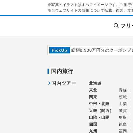
※写真・イラストはすべてイメージです。ご旅行
※当ウェブサイトの情報について転載、複製、改
フリ
PickUp
総額8,900万円分のクーポンプ
国内旅行
国内ツアー
北海道
東北
青森
関東
茨城
中部・北陸
山梨
近畿（関西）
滋賀
山陰・山陽
鳥取
四国
徳島
九州
福岡