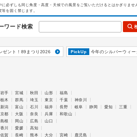
中に必ずしも同じ角度・高度・天候での風景をご覧いただけるとはかぎりませ
変等を固く禁じます。
ーワード検索
レゼント！89まつり2026
PickUp
今年のシルバーウィー
岩手
宮城
秋田
山形
福島
栃木
群馬
埼玉
東京
千葉
神奈川
新潟
富山
石川
福井
長野
岐阜
静岡
愛知
三重
京都
大阪
奈良
兵庫
和歌山
島根
岡山
広島
山口
香川
愛媛
高知
佐賀
長崎
熊本
大分
宮崎
鹿児島