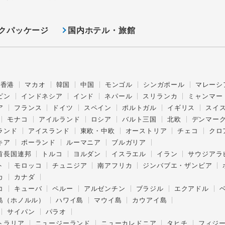
クパッケージ
国内ホテル・旅館
香港
マカオ
韓国
中国
モンゴル
シンガポール
マレーシ
ピン
インドネシア
インド
ネパール
スリランカ
ミャンマー
ア
フランス
ドイツ
スペイン
ポルトガル
イギリス
スイ
モナコ
アイルランド
ロシア
バルト三国
北欧
デンマー
ランド
アイスランド
東欧・中欧
オーストリア
チェコ
クロ
キア
ポーランド
ルーマニア
ブルガリア
首長国連邦
トルコ
ヨルダン
イスラエル
イラン
サウジアラ
ト
モロッコ
チュニジア
南アフリカ
ジンバブエ・ザンビア
カ
カナダ
コ
キューバ
ペルー
アルゼンチン
ブラジル
エクアドル
島（ホノルル）
ハワイ島
マウイ島
カウアイ島
サイパン
パラオ
トラリア
ニュージーランド
ニューカレドニア
タヒチ
フィジ