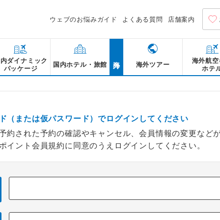
ウェブのお悩みガイド
よくある質問
店舗案内
海外
国内ダイナミック
海外航空
国内ホテル・旅館
海外ツアー
パッケージ
ホテ
ド（または仮パスワード）でログインしてください
予約された予約の確認やキャンセル、会員情報の変更など
ポイント会員規約に同意のうえログインしてください。