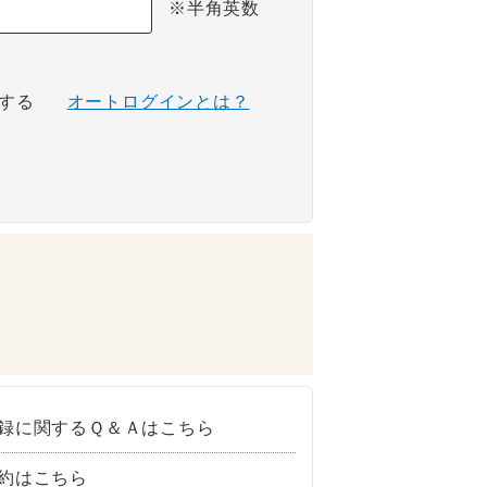
※半角英数
する
オートログインとは？
録に関するＱ＆Ａはこちら
約はこちら