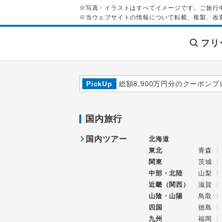
※写真・イラストはすべてイメージです。ご旅行
※当ウェブサイトの情報について転載、複製、改
フリ
PickUp
総額8,900万円分のクーポンプ
国内旅行
国内ツアー
北海道
東北
青森
関東
茨城
中部・北陸
山梨
近畿（関西）
滋賀
山陰・山陽
鳥取
四国
徳島
九州
福岡