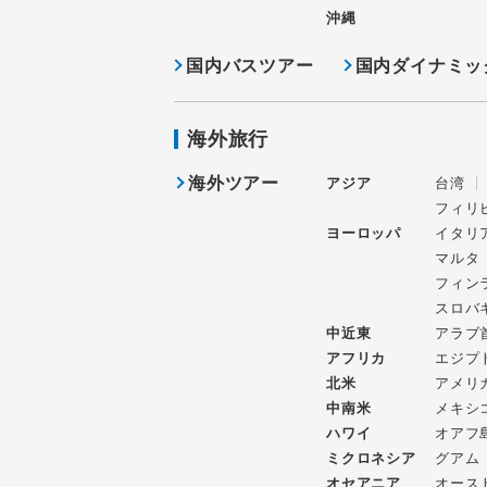
沖縄
国内バスツアー
国内ダイナミッ
海外旅行
海外ツアー
アジア
台湾
フィリ
ヨーロッパ
イタリ
マルタ
フィン
スロバ
中近東
アラブ
アフリカ
エジプ
北米
アメリ
中南米
メキシ
ハワイ
オアフ
ミクロネシア
グアム
オセアニア
オース