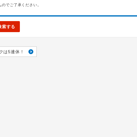
んのでご了承ください。
検索する
クは5連休！