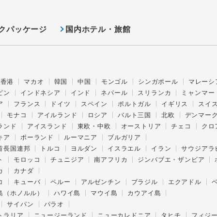
クパッケージ
国内ホテル・旅館
香港
マカオ
韓国
中国
モンゴル
シンガポール
マレーシ
ピン
インドネシア
インド
ネパール
スリランカ
ミャンマー
ア
フランス
ドイツ
スペイン
ポルトガル
イギリス
スイ
モナコ
アイルランド
ロシア
バルト三国
北欧
デンマー
ランド
アイスランド
東欧・中欧
オーストリア
チェコ
クロ
キア
ポーランド
ルーマニア
ブルガリア
首長国連邦
トルコ
ヨルダン
イスラエル
イラン
サウジアラ
ト
モロッコ
チュニジア
南アフリカ
ジンバブエ・ザンビア
カ
カナダ
コ
キューバ
ペルー
アルゼンチン
ブラジル
エクアドル
島（ホノルル）
ハワイ島
マウイ島
カウアイ島
サイパン
パラオ
トラリア
ニュージーランド
ニューカレドニア
タヒチ
フィジ