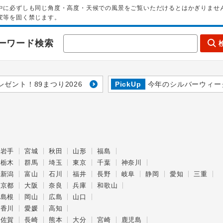
中に必ずしも同じ角度・高度・天候での風景をご覧いただけるとはかぎりませ
変等を固く禁じます。
ーワード検索
レゼント！89まつり2026
PickUp
今年のシルバーウィー
岩手
宮城
秋田
山形
福島
栃木
群馬
埼玉
東京
千葉
神奈川
新潟
富山
石川
福井
長野
岐阜
静岡
愛知
三重
京都
大阪
奈良
兵庫
和歌山
島根
岡山
広島
山口
香川
愛媛
高知
佐賀
長崎
熊本
大分
宮崎
鹿児島