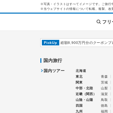
※写真・イラストはすべてイメージです。ご旅行
※当ウェブサイトの情報について転載、複製、改
フリ
PickUp
総額8,900万円分のクーポンプ
国内旅行
国内ツアー
北海道
東北
青森
関東
茨城
中部・北陸
山梨
近畿（関西）
滋賀
山陰・山陽
鳥取
四国
徳島
九州
福岡