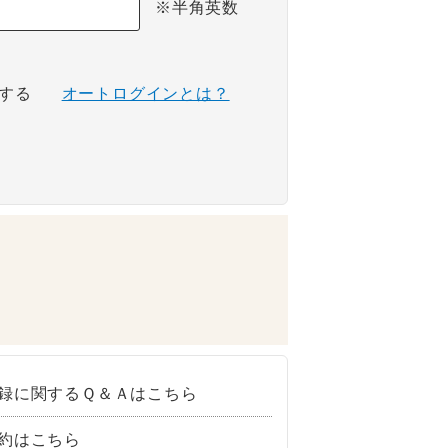
※半角英数
する
オートログインとは？
録に関するＱ＆Ａはこちら
約はこちら