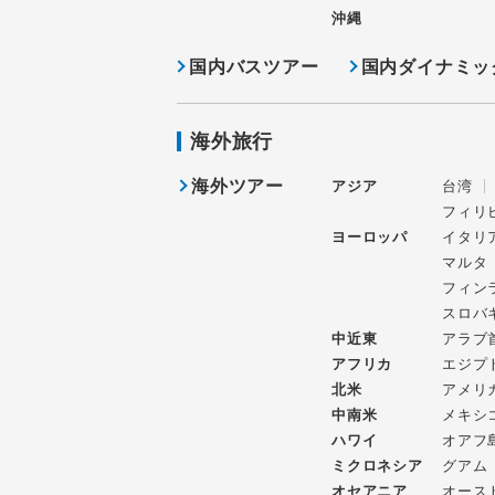
沖縄
国内バスツアー
国内ダイナミッ
海外旅行
海外ツアー
アジア
台湾
フィリ
ヨーロッパ
イタリ
マルタ
フィン
スロバ
中近東
アラブ
アフリカ
エジプ
北米
アメリ
中南米
メキシ
ハワイ
オアフ
ミクロネシア
グアム
オセアニア
オース