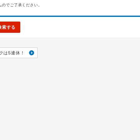
んのでご了承ください。
検索する
クは5連休！