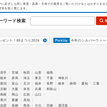
中に必ずしも同じ角度・高度・天候での風景をご覧いただけるとはかぎりませ
変等を固く禁じます。
ーワード検索
レゼント！89まつり2026
PickUp
今年のシルバーウィー
岩手
宮城
秋田
山形
福島
栃木
群馬
埼玉
東京
千葉
神奈川
新潟
富山
石川
福井
長野
岐阜
静岡
愛知
三重
京都
大阪
奈良
兵庫
和歌山
島根
岡山
広島
山口
香川
愛媛
高知
佐賀
長崎
熊本
大分
宮崎
鹿児島