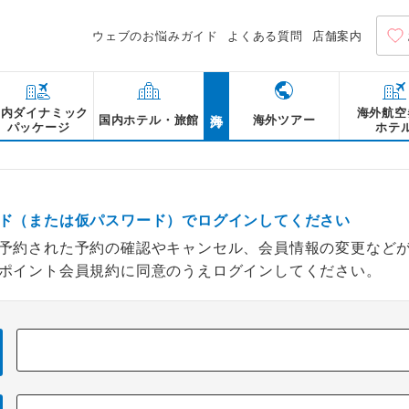
ウェブのお悩みガイド
よくある質問
店舗案内
海外
国内ダイナミック
海外航空
国内ホテル・旅館
海外ツアー
パッケージ
ホテ
ド（または仮パスワード）でログインしてください
予約された予約の確認やキャンセル、会員情報の変更など
ポイント会員規約に同意のうえログインしてください。