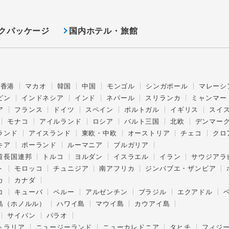
クパッケージ
国内ホテル・旅館
香港
マカオ
韓国
中国
モンゴル
シンガポール
マレーシ
ピン
インドネシア
インド
ネパール
スリランカ
ミャンマー
ア
フランス
ドイツ
スペイン
ポルトガル
イギリス
スイ
モナコ
アイルランド
ロシア
バルト三国
北欧
デンマー
ランド
アイスランド
東欧・中欧
オーストリア
チェコ
クロ
キア
ポーランド
ルーマニア
ブルガリア
首長国連邦
トルコ
ヨルダン
イスラエル
イラン
サウジアラ
ト
モロッコ
チュニジア
南アフリカ
ジンバブエ・ザンビア
カ
カナダ
コ
キューバ
ペルー
アルゼンチン
ブラジル
エクアドル
島（ホノルル）
ハワイ島
マウイ島
カウアイ島
サイパン
パラオ
トラリア
ニュージーランド
ニューカレドニア
タヒチ
フィジ