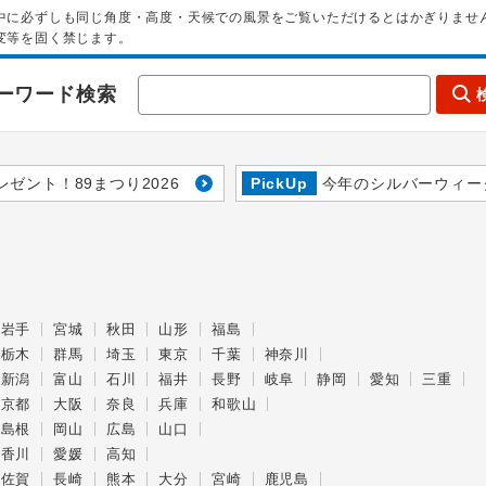
中に必ずしも同じ角度・高度・天候での風景をご覧いただけるとはかぎりませ
変等を固く禁じます。
ーワード検索
レゼント！89まつり2026
PickUp
今年のシルバーウィー
岩手
宮城
秋田
山形
福島
栃木
群馬
埼玉
東京
千葉
神奈川
新潟
富山
石川
福井
長野
岐阜
静岡
愛知
三重
京都
大阪
奈良
兵庫
和歌山
島根
岡山
広島
山口
香川
愛媛
高知
佐賀
長崎
熊本
大分
宮崎
鹿児島