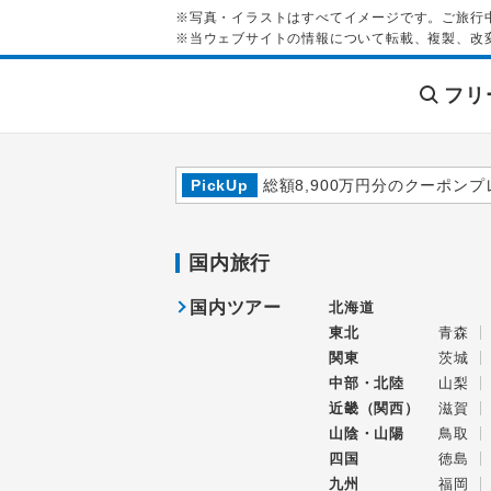
※写真・イラストはすべてイメージです。ご旅行
※当ウェブサイトの情報について転載、複製、改
フリ
PickUp
総額8,900万円分のクーポンプ
国内旅行
国内ツアー
北海道
東北
青森
関東
茨城
中部・北陸
山梨
近畿（関西）
滋賀
山陰・山陽
鳥取
四国
徳島
九州
福岡