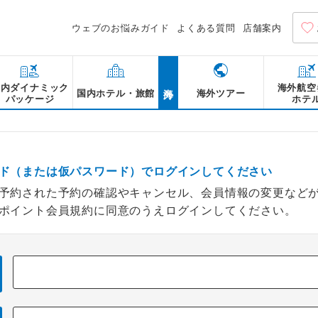
ウェブのお悩みガイド
よくある質問
店舗案内
海外
国内ダイナミック
海外航空
国内ホテル・旅館
海外ツアー
パッケージ
ホテ
ド（または仮パスワード）でログインしてください
予約された予約の確認やキャンセル、会員情報の変更など
ポイント会員規約に同意のうえログインしてください。