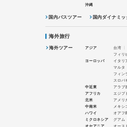
沖縄
国内バスツアー
国内ダイナミッ
海外旅行
海外ツアー
アジア
台湾
フィリ
ヨーロッパ
イタリ
マルタ
フィン
スロバ
中近東
アラブ
アフリカ
エジプ
北米
アメリ
中南米
メキシ
ハワイ
オアフ
ミクロネシア
グアム
オセアニア
オース