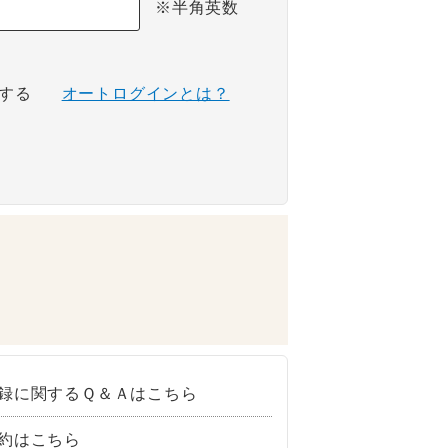
※半角英数
する
オートログインとは？
録に関するＱ＆Ａはこちら
約はこちら