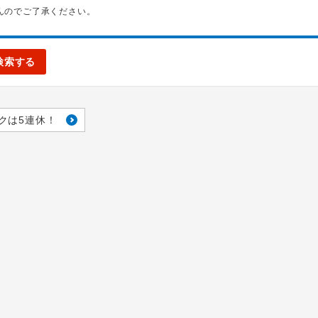
んのでご了承ください。
検索する
クは5連休！