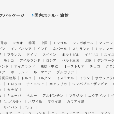
クパッケージ
国内ホテル・旅館
香港
マカオ
韓国
中国
モンゴル
シンガポール
マレーシ
ピン
インドネシア
インド
ネパール
スリランカ
ミャンマー
ア
フランス
ドイツ
スペイン
ポルトガル
イギリス
スイ
モナコ
アイルランド
ロシア
バルト三国
北欧
デンマー
ランド
アイスランド
東欧・中欧
オーストリア
チェコ
クロ
キア
ポーランド
ルーマニア
ブルガリア
首長国連邦
トルコ
ヨルダン
イスラエル
イラン
サウジアラ
ト
モロッコ
チュニジア
南アフリカ
ジンバブエ・ザンビア
カ
カナダ
コ
キューバ
ペルー
アルゼンチン
ブラジル
エクアドル
島（ホノルル）
ハワイ島
マウイ島
カウアイ島
サイパン
パラオ
トラリア
ニュージーランド
ニューカレドニア
タヒチ
フィジ