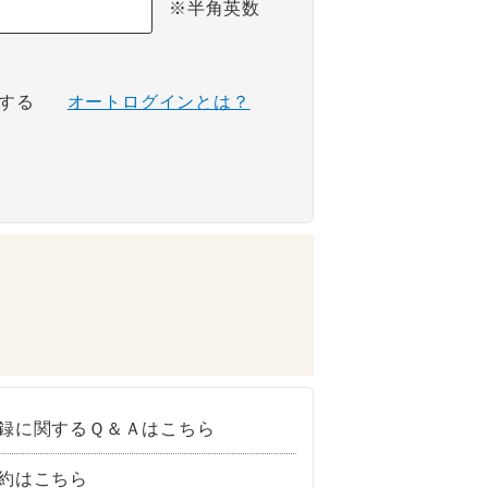
※半角英数
する
オートログインとは？
録に関するＱ＆Ａはこちら
約はこちら