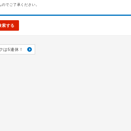
んのでご了承ください。
検索する
クは5連休！