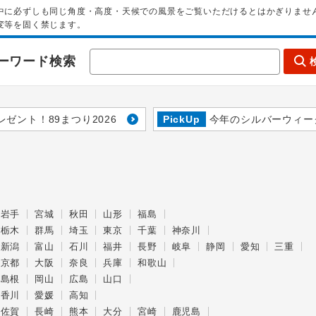
中に必ずしも同じ角度・高度・天候での風景をご覧いただけるとはかぎりませ
変等を固く禁じます。
ーワード検索
レゼント！89まつり2026
PickUp
今年のシルバーウィー
岩手
宮城
秋田
山形
福島
栃木
群馬
埼玉
東京
千葉
神奈川
新潟
富山
石川
福井
長野
岐阜
静岡
愛知
三重
京都
大阪
奈良
兵庫
和歌山
島根
岡山
広島
山口
香川
愛媛
高知
佐賀
長崎
熊本
大分
宮崎
鹿児島