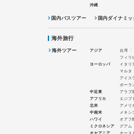
沖縄
国内バスツアー
国内ダイナミッ
海外旅行
海外ツアー
アジア
台湾
フィリ
ヨーロッパ
イタリ
マルタ
アイス
ポーラ
中近東
アラブ
アフリカ
エジプ
北米
アメリ
中南米
メキシ
ハワイ
オアフ
ミクロネシア
グアム
オセアニア
オース