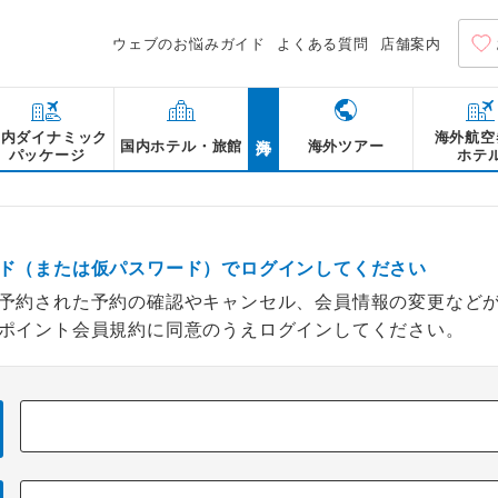
ウェブのお悩みガイド
よくある質問
店舗案内
海外
国内ダイナミック
海外航空
国内ホテル・旅館
海外ツアー
パッケージ
ホテ
ド（または仮パスワード）でログインしてください
予約された予約の確認やキャンセル、会員情報の変更など
ポイント会員規約に同意のうえログインしてください。