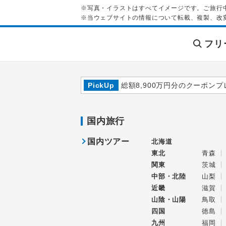
※写真・イラストはすべてイメージです。ご旅行
※当ウェブサイトの情報について転載、複製、改
フリ
PickUp
総額8,900万円分のクーポンプ
国内旅行
国内ツアー
北海道
東北
青森
関東
茨城
中部・北陸
山梨
近畿
滋賀
山陰・山陽
鳥取
四国
徳島
九州
福岡