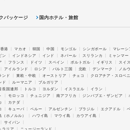
クパッケージ
国内ホテル・旅館
香港
マカオ
韓国
中国
モンゴル
シンガポール
マレーシ
ピン
インドネシア
インド
ネパール
スリランカ
ミャンマー
ア
フランス
ドイツ
スペイン
ポルトガル
イギリス
スイ
アイルランド
ロシア
バルト三国
北欧
デンマーク
ノル
ランド
東欧・中欧
オーストリア
チェコ
クロアチア・スロベ
ンド
ルーマニア
ブルガリア
首長国連邦
トルコ
ヨルダン
イスラエル
イラン
ト
モロッコ
チュニジア
南アフリカ
ジンバブエ・ザンビア
カ
カナダ
コ
キューバ
ペルー
アルゼンチン
ブラジル
エクアドル
島（ホノルル）
ハワイ島
マウイ島
カウアイ島
サイパン
トラリア
ニュージーランド