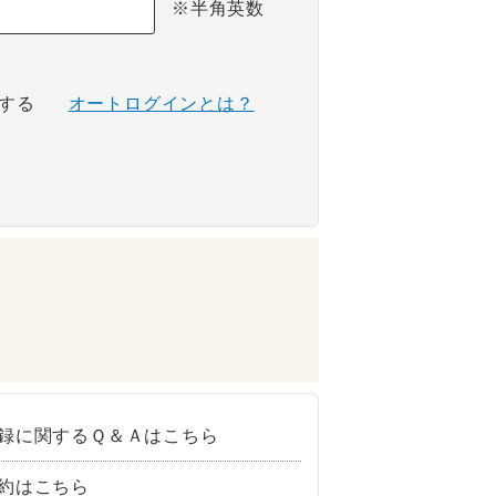
※半角英数
する
オートログインとは？
録に関するＱ＆Ａはこちら
約はこちら