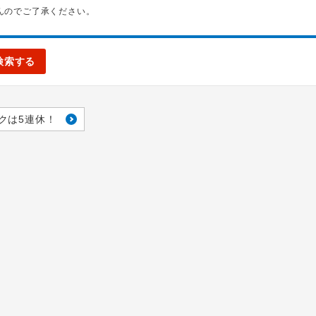
んのでご了承ください。
検索する
クは5連休！