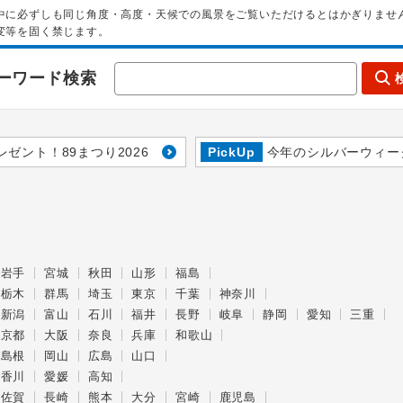
中に必ずしも同じ角度・高度・天候での風景をご覧いただけるとはかぎりませ
変等を固く禁じます。
ーワード検索
レゼント！89まつり2026
PickUp
今年のシルバーウィー
岩手
宮城
秋田
山形
福島
栃木
群馬
埼玉
東京
千葉
神奈川
新潟
富山
石川
福井
長野
岐阜
静岡
愛知
三重
京都
大阪
奈良
兵庫
和歌山
島根
岡山
広島
山口
香川
愛媛
高知
佐賀
長崎
熊本
大分
宮崎
鹿児島