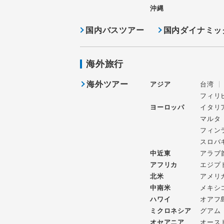
沖縄
国内バスツアー
国内ダイナミッ
海外旅行
海外ツアー
アジア
台湾
フィリ
ヨーロッパ
イタリ
マルタ
フィン
スロバ
中近東
アラブ
アフリカ
エジプ
北米
アメリ
中南米
メキシ
ハワイ
オアフ
ミクロネシア
グアム
オセアニア
オース