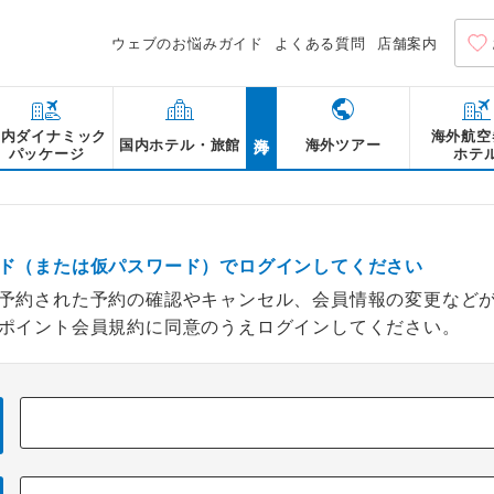
ウェブのお悩みガイド
よくある質問
店舗案内
海外
国内ダイナミック
海外航空
国内ホテル・旅館
海外ツアー
パッケージ
ホテ
ド（または仮パスワード）でログインしてください
予約された予約の確認やキャンセル、会員情報の変更など
ポイント会員規約に同意のうえログインしてください。