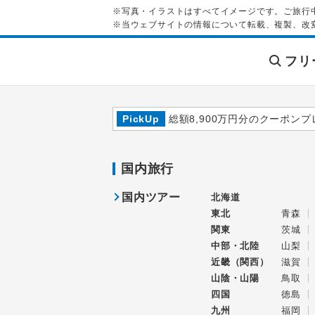
※写真・イラストはすべてイメージです。ご旅行
※当ウェブサイトの情報について転載、複製、改
フリ
PickUp
総額8,900万円分のクーポンプ
国内旅行
国内ツアー
北海道
東北
青森
関東
茨城
中部・北陸
山梨
近畿（関西）
滋賀
山陰・山陽
鳥取
四国
徳島
九州
福岡