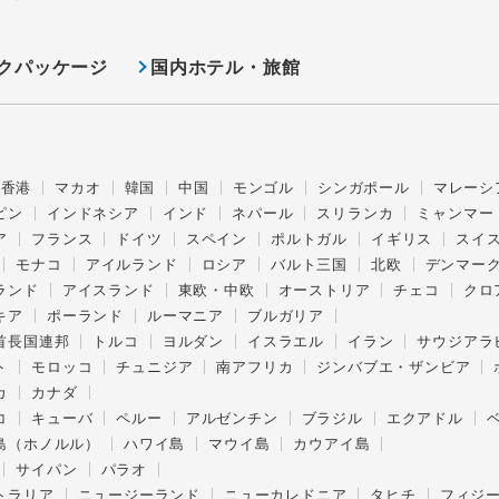
クパッケージ
国内ホテル・旅館
香港
マカオ
韓国
中国
モンゴル
シンガポール
マレーシ
ピン
インドネシア
インド
ネパール
スリランカ
ミャンマー
ア
フランス
ドイツ
スペイン
ポルトガル
イギリス
スイ
モナコ
アイルランド
ロシア
バルト三国
北欧
デンマー
ランド
アイスランド
東欧・中欧
オーストリア
チェコ
クロ
キア
ポーランド
ルーマニア
ブルガリア
首長国連邦
トルコ
ヨルダン
イスラエル
イラン
サウジアラ
ト
モロッコ
チュニジア
南アフリカ
ジンバブエ・ザンビア
カ
カナダ
コ
キューバ
ペルー
アルゼンチン
ブラジル
エクアドル
島（ホノルル）
ハワイ島
マウイ島
カウアイ島
サイパン
パラオ
トラリア
ニュージーランド
ニューカレドニア
タヒチ
フィジ