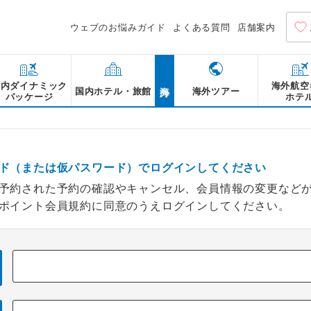
ウェブのお悩みガイド
よくある質問
店舗案内
海外
国内ダイナミック
海外航空
国内ホテル・旅館
海外ツアー
パッケージ
ホテ
ド（または仮パスワード）でログインしてください
予約された予約の確認やキャンセル、会員情報の変更など
ポイント会員規約に同意のうえログインしてください。