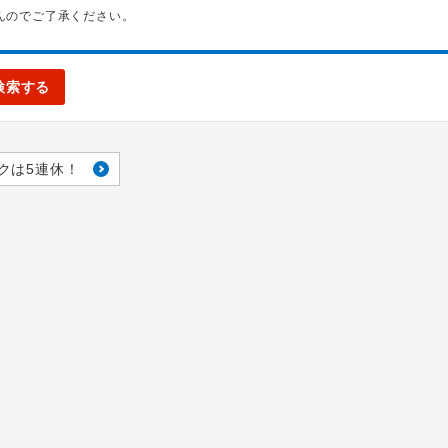
んのでご了承ください。
検索する
クは5連休！