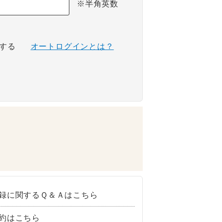
※半角英数
する
オートログインとは？
録に関するＱ＆Ａはこちら
約はこちら