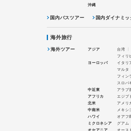
沖縄
国内バスツアー
国内ダイナミッ
海外旅行
海外ツアー
アジア
台湾
フィリ
ヨーロッパ
イタリ
マルタ
フィン
スロバ
中近東
アラブ
アフリカ
エジプ
北米
アメリ
中南米
メキシ
ハワイ
オアフ
ミクロネシア
グアム
オセアニア
オース