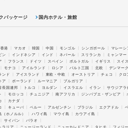
クパッケージ
国内ホテル・旅館
香港
マカオ
韓国
中国
モンゴル
シンガポール
マレーシ
ピン
インドネシア
インド
ネパール
スリランカ
ミャンマー
ア
フランス
ドイツ
スペイン
ポルトガル
イギリス
スイ
モナコ
アイルランド
ロシア
バルト三国
北欧
デンマー
ランド
アイスランド
東欧・中欧
オーストリア
チェコ
クロ
キア
ポーランド
ルーマニア
ブルガリア
首長国連邦
トルコ
ヨルダン
イスラエル
イラン
サウジアラ
ト
モロッコ
チュニジア
南アフリカ
ジンバブエ・ザンビア
カ
カナダ
コ
キューバ
ペルー
アルゼンチン
ブラジル
エクアドル
島（ホノルル）
ハワイ島
マウイ島
カウアイ島
サイパン
パラオ
トラリア
ニュージーランド
ニューカレドニア
タヒチ
フィジ