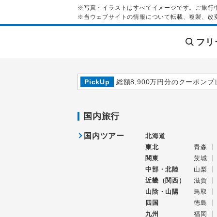
※写真・イラストはすべてイメージです。ご旅行
※当ウェブサイトの情報について転載、複製、改
フリ
PickUp
総額8,900万円分のクーポンプ
国内旅行
国内ツアー
北海道
東北
青森
関東
茨城
中部・北陸
山梨
近畿（関西）
滋賀
山陰・山陽
鳥取
四国
徳島
九州
福岡