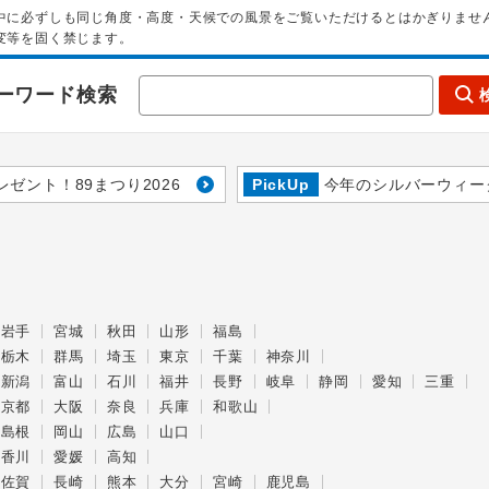
中に必ずしも同じ角度・高度・天候での風景をご覧いただけるとはかぎりませ
変等を固く禁じます。
ーワード検索
レゼント！89まつり2026
PickUp
今年のシルバーウィー
岩手
宮城
秋田
山形
福島
栃木
群馬
埼玉
東京
千葉
神奈川
新潟
富山
石川
福井
長野
岐阜
静岡
愛知
三重
京都
大阪
奈良
兵庫
和歌山
島根
岡山
広島
山口
香川
愛媛
高知
佐賀
長崎
熊本
大分
宮崎
鹿児島