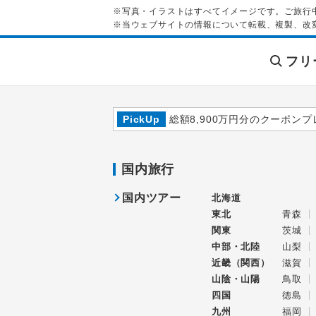
※写真・イラストはすべてイメージです。ご旅行
※当ウェブサイトの情報について転載、複製、改
フリ
PickUp
総額8,900万円分のクーポンプ
国内旅行
国内ツアー
北海道
東北
青森
関東
茨城
中部・北陸
山梨
近畿（関西）
滋賀
山陰・山陽
鳥取
四国
徳島
九州
福岡