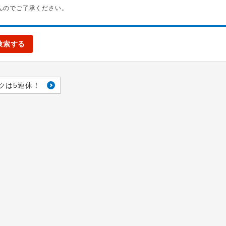
んのでご了承ください。
検索する
クは5連休！