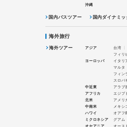
沖縄
国内バスツアー
国内ダイナミッ
海外旅行
海外ツアー
アジア
台湾
フィリ
ヨーロッパ
イタリ
マルタ
フィン
スロバ
中近東
アラブ
アフリカ
エジプ
北米
アメリ
中南米
メキシ
ハワイ
オアフ
ミクロネシア
グアム
オセアニア
オース