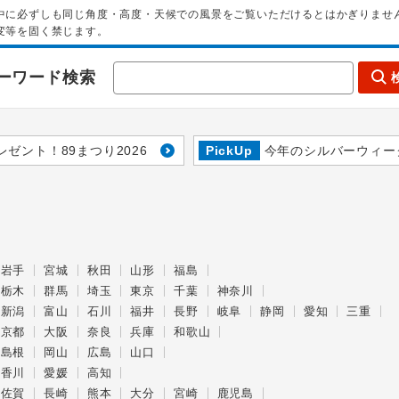
中に必ずしも同じ角度・高度・天候での風景をご覧いただけるとはかぎりませ
変等を固く禁じます。
ーワード検索
レゼント！89まつり2026
PickUp
今年のシルバーウィー
岩手
宮城
秋田
山形
福島
栃木
群馬
埼玉
東京
千葉
神奈川
新潟
富山
石川
福井
長野
岐阜
静岡
愛知
三重
京都
大阪
奈良
兵庫
和歌山
島根
岡山
広島
山口
香川
愛媛
高知
佐賀
長崎
熊本
大分
宮崎
鹿児島