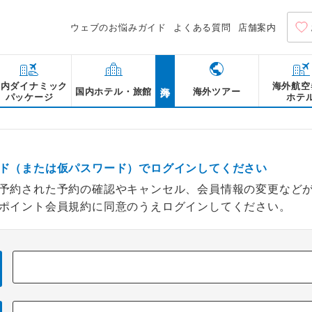
ウェブのお悩みガイド
よくある質問
店舗案内
海外
国内ダイナミック
海外航空
国内ホテル・旅館
海外ツアー
パッケージ
ホテ
ド（または仮パスワード）でログインしてください
予約された予約の確認やキャンセル、会員情報の変更など
ポイント会員規約に同意のうえログインしてください。