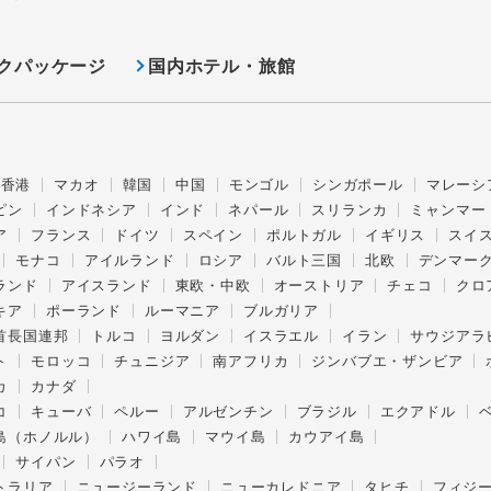
クパッケージ
国内ホテル・旅館
香港
マカオ
韓国
中国
モンゴル
シンガポール
マレーシ
ピン
インドネシア
インド
ネパール
スリランカ
ミャンマー
ア
フランス
ドイツ
スペイン
ポルトガル
イギリス
スイ
モナコ
アイルランド
ロシア
バルト三国
北欧
デンマー
ランド
アイスランド
東欧・中欧
オーストリア
チェコ
クロ
キア
ポーランド
ルーマニア
ブルガリア
首長国連邦
トルコ
ヨルダン
イスラエル
イラン
サウジアラ
ト
モロッコ
チュニジア
南アフリカ
ジンバブエ・ザンビア
カ
カナダ
コ
キューバ
ペルー
アルゼンチン
ブラジル
エクアドル
島（ホノルル）
ハワイ島
マウイ島
カウアイ島
サイパン
パラオ
トラリア
ニュージーランド
ニューカレドニア
タヒチ
フィジ