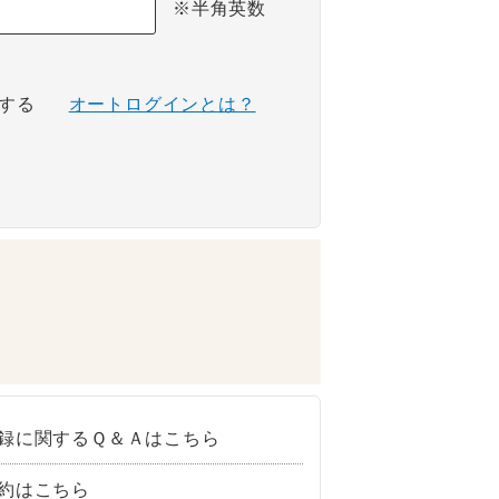
※半角英数
する
オートログインとは？
録に関するＱ＆Ａはこちら
約はこちら